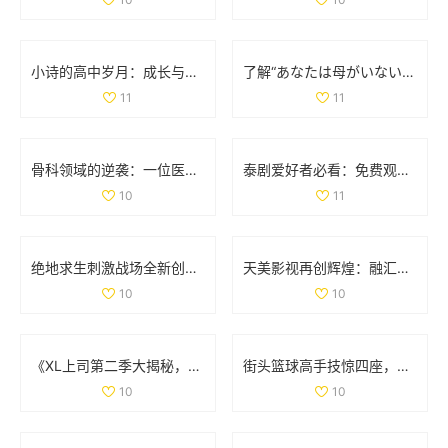
小诗的高中岁月：成长与梦想交织的日记分享
了解“あなたは母がいない”的深层含义与情感解析
11
11
骨科领域的逆袭：一位医生面对两位患者的挑战与思考
泰剧爱好者必看：免费观看热门经典电视剧推荐大全
10
11
绝地求生刺激战场全新创意工坊上线，体验极寒模式的独特挑战与乐趣
天美影视再创辉煌：融汇创新与经典的视听盛宴
10
10
《XL上司第二季大揭秘，角色发展与剧情变化分析》
街头篮球高手技惊四座，轻松撕扯对手防线让人叹服
10
10