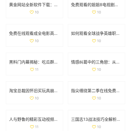
黄金网站全新软件下载：快速获取最新投资资讯与市场动态
免费观看的姐姐8电视剧全集，畅享精彩剧情与人生故事
10
10
免费在线观看成全电影高清国语版，畅享精彩剧情和感人故事
如何观看全球战争英雄职业赛事的最新信息与平台推荐
10
10
黑料门内幕揭秘：吃瓜群众们的最新爆料大曝光
情感纠葛中的三角戀：从原配到新妾的心路历程
11
10
淘宝总裁因怀旧买玩具崩溃哭泣引发热议
指尖缠绕第二季在线免费观看，感受爱情与命运的交织
10
10
人与野鲁的精彩互动视频完整版分享与讨论
三国志13战法技巧全解析：全面掌握战法使用策略与方法
11
10