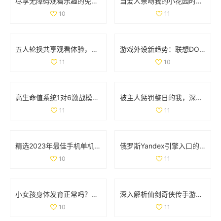
尽享无障碍观看乐趣的免费真人在线直播平台推荐
当爱人亲吻我的小花园时，他对我的爱意有多深厚呢
10
11
五人轮换共享观看体验，畅享精彩电视剧无需花费
游戏外设新趋势：联想DOU小助手深度解析与功能体验
11
10
高生命值系统1对6激战模式全解析与玩法攻略
被主人惩罚整日的我，深刻反思自己的行为与成长
11
11
精选2023年最佳手机单机游戏APP推荐与排行榜分享
俄罗斯Yandex引擎入口的详细解析与使用指南
10
11
小女孩身体发育正常吗？肛门微开现象解析
深入解析仙剑奇侠传手游情缘系统的独特魅力与玩法
10
11