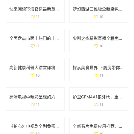
快来阅读宦海官途最新章节，畅享精彩故事新篇章
梦幻西游三维版全新染色系统上线，个性化角色打造新体验
11
10
全面盘点市面上热门的十款色情软件推荐与分析
尖叫之夜精彩直播全程免费看，与你共同感受音乐狂欢盛宴
11
10
高新健康科普大讲堂即将开启，12月2日至6日精彩课程安排揭晓
探索美食世界 下厨房带你领略烹饪的乐趣与创意
10
11
高清电视中精彩呈现的六部热播妻子题材影视作品推荐
护卫CFM4A1狼牙枪，重踏红色警戒与传奇之旅
11
11
《护心》电视剧全剧免费播放链接和观看指南分享
全新看片免费应用推荐，畅享海量高清影视资源
10
10