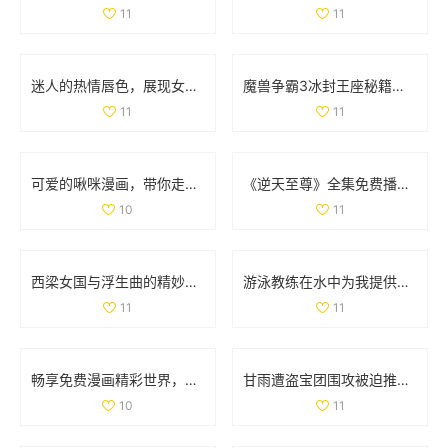
11
11
迷人的热情唇色，展现女性独特韵味与魅力
魔兽争霸3冰封王座秘籍全解析，助你轻松通关游戏
11
11
可爱的啾咪漫画，带你走进奇幻的二次元世界
《逆天至尊》全集免费播放，尽享精彩剧情和热血冒险之旅
10
11
西梁女国与浮生曲的精妙连接与创作过程探讨
游泳教练在水中为我提供专业指导的精彩瞬间
11
11
畅享免费漫画精彩世界，轻松进入漫漫漫画入口页面
甘雨遭盗宝团围攻被迫推离现场 引发网友热议
10
11