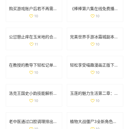
购买游戏账户后若不再需要，是否可以申请退款
《棒棒第六集在线免费播放方法分享与观看体验》
10
10
公愆憩止痒在玉米地的合法性解析与相关问题探讨
完美世界手游冰霜城副本高效通关技巧全面解析攻略
11
10
在教授的教导下轻松记单词的趣味电影推荐
轻松享受喵趣漫画正版下载，探索猫咪世界的乐趣
10
10
洛克王国史小韵技能解析与专属技能全面解读
玉莲的魅力生活第二章：探索爱情与激情的旅程
10
10
老中医通过口腔调理排出体内阴毒的方法揭秘
植物大战僵尸3全新角色揭秘 異次元之旅精彩不断
10
10