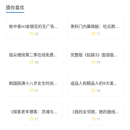
猜你喜欢
帐中香txl金银花的无广告免费阅读体验全解析
黑料门内幕揭秘：吃瓜群众们的最新爆料大曝光
10
11
指尖缠绕第二季在线免费观看，感受爱情与命运的交织
完整版《姑娘3》国语版在线免费观看的最新资源分享
10
10
韩国刚满十八岁女生时尚搭配宝典展现青春活力
成品人和精品人的9大差异解析，揭示更深层次的发展哲学
11
10
《探索老年镖客：灵魂与冒险交织的故事大揭秘》
《我的女邻居，她的曲线与故事交织的生活》
11
11