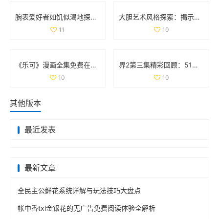
腕表爱好者如饥似渴地探索la.vorace品牌魅力与精品
大胆艺术风格探索：揭示创意与表达的无限可能
11
10
《乐可》漫画全集免费在线阅读，畅享精彩剧情与精彩角色
界2第三集精彩回顾：51秒视频带你领略剧情高潮时刻
10
10
其他版本
最近发表
最新文章
全民主公鲜花系统详解与玩法技巧大盘点
帐中香txl金银花的无广告免费阅读体验全解析