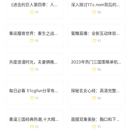
《进击的巨人第四季：人类与巨人最终决战的史诗篇章》
深入探讨17.c.nom背后的意义与应用实例
11
10
重返魔兽世界：重生之战斗的奇幻征程与挑战
蜜糖直播：全新互动体验引领直播行业风潮
11
11
共度浪漫时光，夫妻俩晚间电影推荐，温馨不容错过
2023年热门三国策略单机手游推荐，塔防类游戏排行榜一览
11
10
每日必看 51cgfun分享有趣趣闻助你防走丢
探秘玄女心经：高清完整版免费在线观看与解读
11
10
重温三国经典热潮,十大精彩三国手游推荐大盘点！
面膜双重美肤：胸口和下部位养护揭秘动图展示
11
11