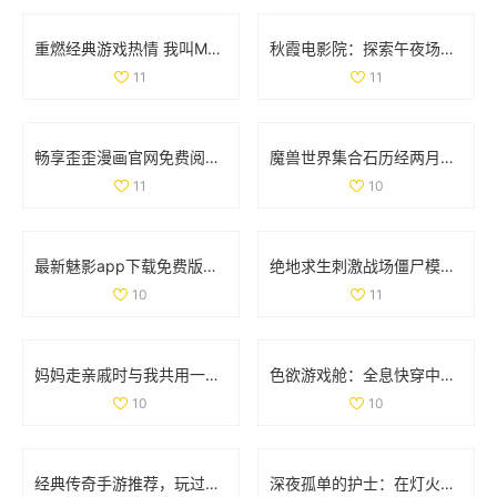
重燃经典游戏热情 我叫MT的冒险之旅再启航
秋霞电影院：探索午夜场次带来的独特观影体验
11
11
畅享歪歪漫画官网免费阅读的入口与使用指南
魔兽世界集合石历经两月努力 小探成功开启十门全功能
11
10
最新魅影app下载免费版，带你体验极致影音乐趣
绝地求生刺激战场僵尸模式详细攻略与玩法解析
10
11
妈妈走亲戚时与我共用一间房子的利与弊探讨
色欲游戏舱：全息快穿中的情感交错与命运挑战之旅
10
10
经典传奇手游推荐，玩过这两款你绝对老道了！
深夜孤单的护士：在灯火阑珊中守护生命的坚定身影