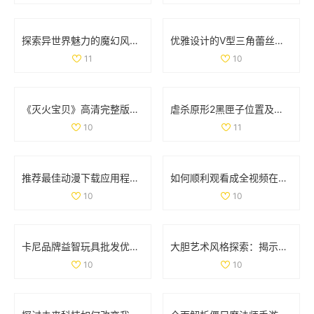
探索异世界魅力的魔幻风格手游排行榜与推荐游戏
优雅设计的V型三角蕾丝内裤，舒适与魅力并存的完美选择
11
10
《灭火宝贝》高清完整版在线观影全攻略与资源分享
虐杀原形2黑匣子位置及坐标详细解析与分布图分享
10
11
推荐最佳动漫下载应用程序，尽享精彩动漫世界
如何顺利观看成全视频在线播放的详细教程与指南
10
10
卡尼品牌益智玩具批发优惠信息及产地供应解析
大胆艺术风格探索：揭示创意与表达的无限可能
10
10