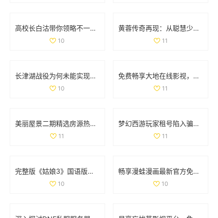
高校长白沽带你领略不一样的校园人生与冒险之旅
黄蓉传奇再现：从聪慧少女到武林女侠的成长之路
10
11
长津湖战役为何未能实现全歼敌军的深度解析
免费畅享大地在线影视，随时随地观看热门影片
10
11
美丽屋景二期精选房源热销中，抓住机会买房吧
梦幻西游玩家租号陷入骗局 CBG应优化租赁功能保障权益
11
11
完整版《姑娘3》国语版在线免费观看的最新资源分享
畅享漫蛙漫画最新官方免费版下载安装体验攻略
10
10