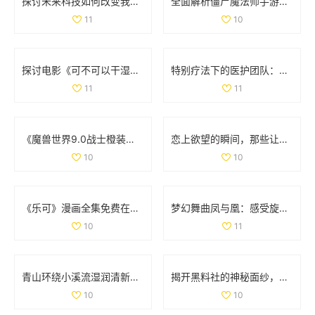
探讨未来科技如何改变我们的生活方式与思维方式
全面解析僵尸魔法师手游与决胜时刻僵尸模式的攻略与技巧
11
10
探讨电影《可不可以干湿》的简单处理方法与分析
特别疗法下的医护团队：双重角色与责任分析
11
11
《魔兽世界9.0战士橙装全攻略：助你无敌于艾泽拉斯》
恋上欲望的瞬间，那些让人心跳加速的吻戏大盘点
10
10
《乐可》漫画全集免费在线阅读，畅享精彩剧情与精彩角色
梦幻舞曲凤与凰：感受旋律中的古典与现代交融
10
11
青山环绕小溪流湿润清新无泥恼人的田园景象
揭开黑料社的神秘面纱，探讨其背后的真相与影响
10
10