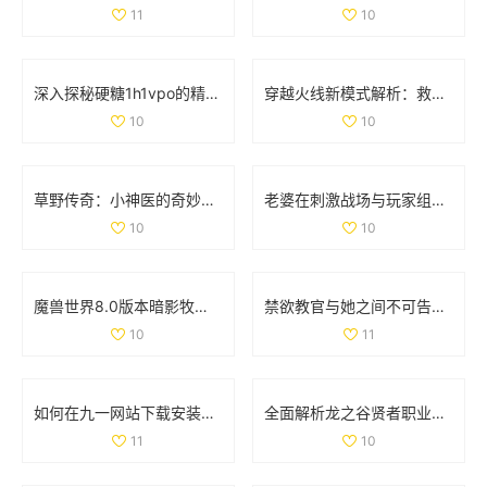
11
10
深入探秘硬糖1h1vpo的精彩世界与独特魅力
穿越火线新模式解析：救世主与生化终结者的精彩对抗
10
10
草野传奇：小神医的奇妙人生与风流韵事
老婆在刺激战场与玩家组队搭档，让我心酸不已
10
10
魔兽世界8.0版本暗影牧师PVP天赋全面解析与最佳选择指南
禁欲教官与她之间不可告人的秘密与欲望探寻
10
11
如何在九一网站下载安装NBA应用程序的详细步骤解析
全面解析龙之谷贤者职业加点与武器选择策略
11
10