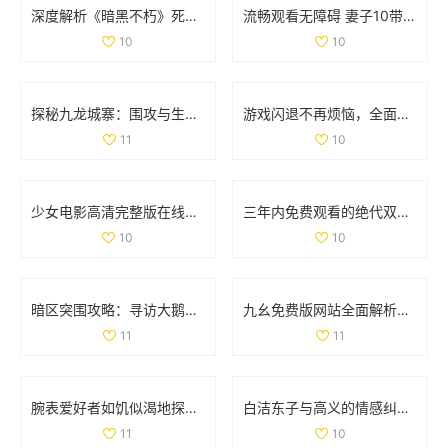
深度解析《暗黑不朽》死灵法师召唤流装备与技能全套攻略
流畅观看无障碍 妻子10带你畅享高清电视精彩内容
10
10
探秘九龙城寨：围攻与生存的传奇故事免费观看版
游戏闪退不再烦恼，全面解析处理技巧与方法
11
10
少女电影高清完整版在线免费观看，畅享视觉盛宴
三年内免费观看的绝代双骄电影和动漫大全汇总
10
10
暗区突围攻略：寻访大鹅农场首领位置详解
九幺免费版网站全面解析nbaoffice68ios功能与使用体验
11
11
腕表爱好者如饥似渴地探索la.vorace品牌魅力与精品
白洁东子与高义的情感纠葛与生活轨迹探讨
11
10