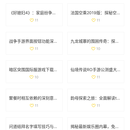
《好媳妇4》：家庭纷争与亲情考验交织的真实生活故事
法国空乘2019版：探秘空中服务背后的故事与挑战
11
11
战争手游界面按钮功能深入分析：揭开无尽战斗的神秘面纱
九龙城寨的围困传奇：探索历史中的生存之道
11
10
暗区突围国际服游戏下载指南：畅享极致战斗体验
仙境传说RO手游公测盛大开启 福利返利额度详细解析
10
11
聚餐时相互依赖的深刻意义与人际关系探讨
韵母探索之旅：全面解读t系列102章的音韵奥秘
11
11
问道结拜名字填写技巧与注意事项详解
揭秘最新娱乐圈内幕，免费获取吃瓜爆料精彩内容