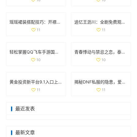
瑶瑶裙装搭配技巧：开襟开叉裙与鞋子的完美组合
追忆王沥川：全剧免费观看引发网友热议与情感共鸣
11
11
轻松掌握QQ飞车手游国服成绩查询技巧和方法
青春悸动与禁忌之恋，泰剧《上瘾》探索爱与欲的复杂关系
10
10
黄金投资新平台9.1入口上线，尽享财富机会与投资资讯
揭秘DNF私服的隐患，爱玩游戏的你该警惕哪些问题
11
11
最近发表
最新文章