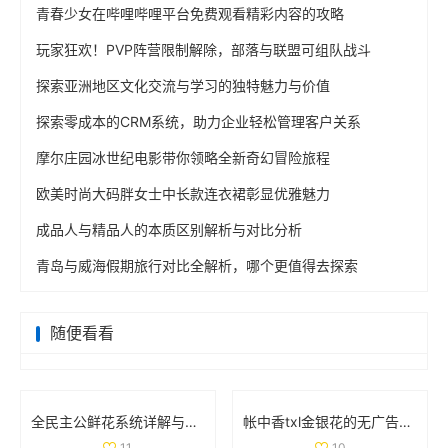
青春少女在哔哩哔哩平台免费观看精彩内容的攻略
玩家狂欢！PVP阵营限制解除，部落与联盟可组队战斗
探索亚洲地区文化交流与学习的独特魅力与价值
探索零成本的CRM系统，助力企业轻松管理客户关系
摩尔庄园冰世纪电影带你领略全新奇幻冒险旅程
欧美时尚大码胖女士中长款连衣裙彰显优雅魅力
成品人与精品人的本质区别解析与对比分析
青岛与威海假期旅行对比全解析，哪个更值得去探索
随便看看
全民主公鲜花系统详解与玩法技巧大盘点
帐中香txl金银花的无广告免费阅读体验全解析
11
10