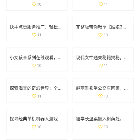
10
11
快手点赞服务推广：轻松获取双重点赞的自助平台指南
完整版带你畅享《姑娘3》精彩剧情与国语配音全纪录
11
10
小女孩全系列在线观看，畅享高清精彩内容尽在掌握
现代女性通关秘籍揭秘，如何轻松完成文字找茬挑战
10
11
探索海棠的奇幻世界：全新游戏体验等你来揭晓
赵丽雅乘坐公交车回家，展现真实亲民的一面
11
10
探寻经典单机机器人游戏的魅力与 nostalgia 回忆之旅
被学长温柔拥入树荫处，心跳加速的感人瞬间
10
10