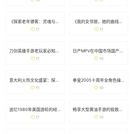
《探索老年镖客：灵魂与冒险交织的故事大揭秘》
《我的女邻居，她的曲线与故事交织的生活》
11
11
刀剑英雄手游老玩家必知的职业选择与入门技巧分享
日产MPV在中国市场国产化进程如何？探索背后原因与影响
11
10
意大利火热文化盛宴：探索美食、艺术与历史的独特魅力
拳皇2005十周年全角色操作技巧详解与摇杆指南
11
10
追忆1980年美国游轮的经典魅力与航海风情
畅享大型黄油手游的极致体验，探索IOS平台新世界
11
10