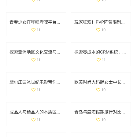
青春少女在哔哩哔哩平台免费观看精彩内容的攻略
玩家狂欢！PVP阵营限制解除，部落与联盟可组队战斗
11
10
探索亚洲地区文化交流与学习的独特魅力与价值
探索零成本的CRM系统，助力企业轻松管理客户关系
11
11
摩尔庄园冰世纪电影带你领略全新奇幻冒险旅程
欧美时尚大码胖女士中长款连衣裙彰显优雅魅力
11
10
成品人与精品人的本质区别解析与对比分析
青岛与威海假期旅行对比全解析，哪个更值得去探索
11
10