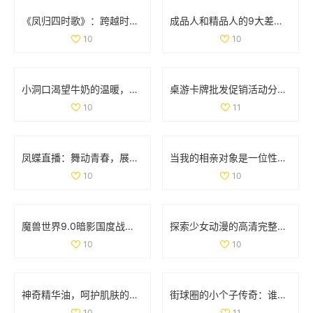
《凤归四时歌》：跨越时空的爱情传奇与古风魅力
成品人和精品人的9大差异解析，揭示更深层次的发展哲学
10
10
小洞口渴望牛奶的温暖，满足它的小心愿
桌游卡牌批发促销活动分析及产地货源信息介绍
10
11
凤蝶直播：舞动青春，展现魅力人生的全新平台
当我的相亲对象是一位性格强硬的学生时，我该如何应对
10
10
魔兽世界9.0暗影国度战士职业与专精重磅调优解析
探索少女动漫的高清完整版免费观看新选择
10
10
神奇精华油，呵护肌肤的润泽秘密与使用心得宝典
街球圈的小个子传奇：谁才是你心中的篮球顶峰人物
10
11