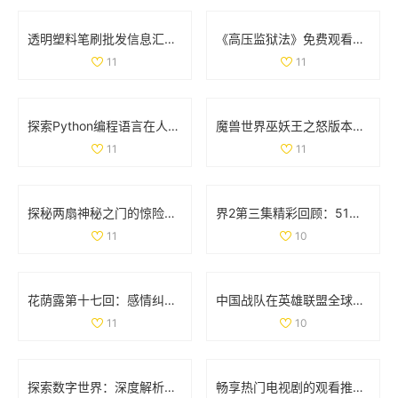
透明塑料笔刷批发信息汇总及价格优惠来源分析
《高压监狱法》免费观看，揭示法律与人性的深刻较量
11
11
探索Python编程语言在人与动物行为模拟中的应用与实践
魔兽世界巫妖王之怒版本最受欢迎职业全面分析与推荐
11
11
探秘两扇神秘之门的惊险视频体验与背后故事
界2第三集精彩回顾：51秒视频带你领略剧情高潮时刻
11
10
花荫露第十七回：感情纠葛与命运交错的奇妙旅程
中国战队在英雄联盟全球总决赛中的表现与名单分析
11
10
探索数字世界：深度解析35与дода的奇妙结合
畅享热门电视剧的观看推荐，77777免费观看尽在其中