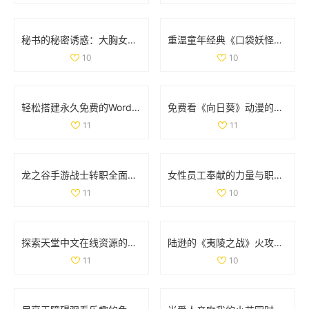
秘书的秘密诱惑：大胸女性间的亲密互动与相互渴望
重温童年经典《口袋妖怪强进化2.5》，再续佩奇冒险之旅！
10
10
轻松搭建永久免费的WordPress网站全攻略与实用技巧
免费看《向日葵》动漫的最佳途径和资源分享
11
11
龙之谷手游战士转职全面解析与职业强度对比
女性员工奉献的力量与职场价值的平衡探讨
11
10
探索天堂中文在线资源的多样选择与使用指南
陆逊的《夷陵之战》火攻考察：胜利背后的真实因素分析
11
10