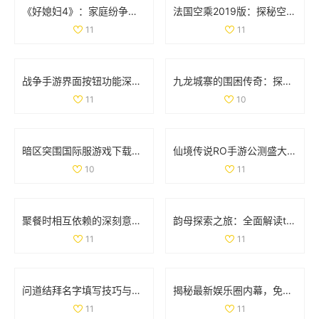
《好媳妇4》：家庭纷争与亲情考验交织的真实生活故事
法国空乘2019版：探秘空中服务背后的故事与挑战
11
11
战争手游界面按钮功能深入分析：揭开无尽战斗的神秘面纱
九龙城寨的围困传奇：探索历史中的生存之道
11
10
暗区突围国际服游戏下载指南：畅享极致战斗体验
仙境传说RO手游公测盛大开启 福利返利额度详细解析
10
11
聚餐时相互依赖的深刻意义与人际关系探讨
韵母探索之旅：全面解读t系列102章的音韵奥秘
11
11
问道结拜名字填写技巧与注意事项详解
揭秘最新娱乐圈内幕，免费获取吃瓜爆料精彩内容
11
11