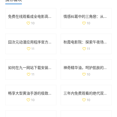
免费在线观看成全电影高清国语版，畅享精彩剧情和感人故事
情感纠葛中的三角戀：从原配到新妾的心路历程
10
10
囧次元动漫应用程序官方下载，畅享正版动漫资源的精彩体验
秋霞电影院：探索午夜场次带来的独特观影体验
11
11
如何在九一网站下载安装NBA应用程序的详细步骤解析
神奇精华油，呵护肌肤的润泽秘密与使用心得宝典
11
10
畅享大型黄油手游的极致体验，探索IOS平台新世界
三年内免费观看的绝代双骄电影和动漫大全汇总
10
10