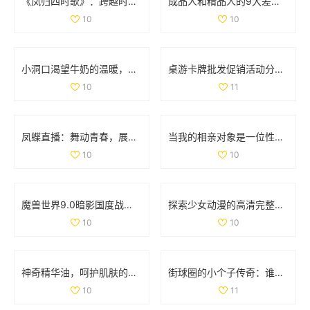
《凤归四时歌》：跨越时空的爱情传奇与古风魅力
成品人和精品人的9大差异解析，揭示更深层次的发展哲学
10
10
小洞口渴望牛奶的温暖，满足它的小心愿
桌游卡牌批发促销活动分析及产地货源信息介绍
10
11
凤蝶直播：舞动青春，展现魅力人生的全新平台
当我的相亲对象是一位性格强硬的学生时，我该如何应对
10
10
魔兽世界9.0暗影国度战士职业与专精重磅调优解析
探索少女动漫的高清完整版免费观看新选择
10
10
神奇精华油，呵护肌肤的润泽秘密与使用心得宝典
街球圈的小个子传奇：谁才是你心中的篮球顶峰人物
10
11