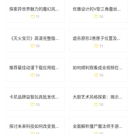
探索异世界魅力的魔幻风格手游排行榜与推荐游戏
优雅设计的V型三角蕾丝内裤，舒适与魅力并存的完美选择
11
10
《灭火宝贝》高清完整版在线观影全攻略与资源分享
虐杀原形2黑匣子位置及坐标详细解析与分布图分享
10
11
推荐最佳动漫下载应用程序，尽享精彩动漫世界
如何顺利观看成全视频在线播放的详细教程与指南
10
10
卡尼品牌益智玩具批发优惠信息及产地供应解析
大胆艺术风格探索：揭示创意与表达的无限可能
10
10
探讨未来科技如何改变我们的生活方式与思维方式
全面解析僵尸魔法师手游与决胜时刻僵尸模式的攻略与技巧
11
10