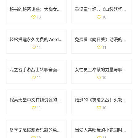
秘书的秘密诱惑：大胸女性间的亲密互动与相互渴望
重温童年经典《口袋妖怪强进化2.5》，再续佩奇冒险之旅！
10
10
轻松搭建永久免费的WordPress网站全攻略与实用技巧
免费看《向日葵》动漫的最佳途径和资源分享
11
11
龙之谷手游战士转职全面解析与职业强度对比
女性员工奉献的力量与职场价值的平衡探讨
11
10
探索天堂中文在线资源的多样选择与使用指南
陆逊的《夷陵之战》火攻考察：胜利背后的真实因素分析
11
10
尽享无障碍观看乐趣的免费真人在线直播平台推荐
当爱人亲吻我的小花园时，他对我的爱意有多深厚呢
10
11