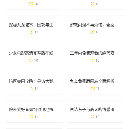
10
10
探秘九龙城寨：围攻与生存的传奇故事免费观看版
游戏闪退不再烦恼，全面解析处理技巧与方法
11
10
少女电影高清完整版在线免费观看，畅享视觉盛宴
三年内免费观看的绝代双骄电影和动漫大全汇总
10
10
暗区突围攻略：寻访大鹅农场首领位置详解
九幺免费版网站全面解析nbaoffice68ios功能与使用体验
11
11
腕表爱好者如饥似渴地探索la.vorace品牌魅力与精品
白洁东子与高义的情感纠葛与生活轨迹探讨
11
10