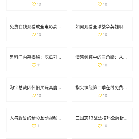
10
10
免费在线观看成全电影高清国语版，畅享精彩剧情和感人故事
如何观看全球战争英雄职业赛事的最新信息与平台推荐
10
10
黑料门内幕揭秘：吃瓜群众们的最新爆料大曝光
情感纠葛中的三角戀：从原配到新妾的心路历程
11
10
淘宝总裁因怀旧买玩具崩溃哭泣引发热议
指尖缠绕第二季在线免费观看，感受爱情与命运的交织
10
10
人与野鲁的精彩互动视频完整版分享与讨论
三国志13战法技巧全解析：全面掌握战法使用策略与方法
11
10