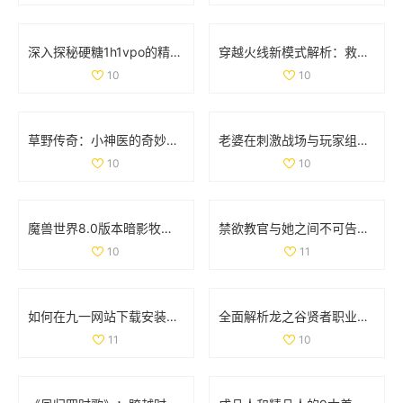
深入探秘硬糖1h1vpo的精彩世界与独特魅力
穿越火线新模式解析：救世主与生化终结者的精彩对抗
10
10
草野传奇：小神医的奇妙人生与风流韵事
老婆在刺激战场与玩家组队搭档，让我心酸不已
10
10
魔兽世界8.0版本暗影牧师PVP天赋全面解析与最佳选择指南
禁欲教官与她之间不可告人的秘密与欲望探寻
10
11
如何在九一网站下载安装NBA应用程序的详细步骤解析
全面解析龙之谷贤者职业加点与武器选择策略
11
10