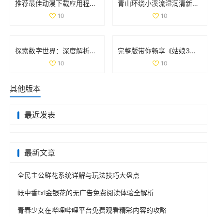
推荐最佳动漫下载应用程序，尽享精彩动漫世界
青山环绕小溪流湿润清新无泥恼人的田园景象
10
10
探索数字世界：深度解析35与дода的奇妙结合
完整版带你畅享《姑娘3》精彩剧情与国语配音全纪录
10
10
其他版本
最近发表
最新文章
全民主公鲜花系统详解与玩法技巧大盘点
帐中香txl金银花的无广告免费阅读体验全解析
青春少女在哔哩哔哩平台免费观看精彩内容的攻略