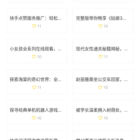
快手点赞服务推广：轻松获取双重点赞的自助平台指南
完整版带你畅享《姑娘3》精彩剧情与国语配音全纪录
11
10
小女孩全系列在线观看，畅享高清精彩内容尽在掌握
现代女性通关秘籍揭秘，如何轻松完成文字找茬挑战
10
11
探索海棠的奇幻世界：全新游戏体验等你来揭晓
赵丽雅乘坐公交车回家，展现真实亲民的一面
11
10
探寻经典单机机器人游戏的魅力与 nostalgia 回忆之旅
被学长温柔拥入树荫处，心跳加速的感人瞬间
10
10