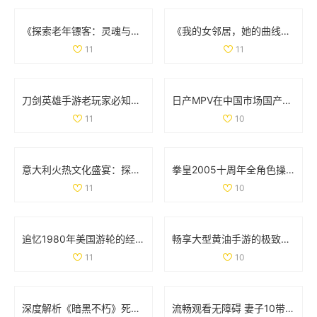
《探索老年镖客：灵魂与冒险交织的故事大揭秘》
《我的女邻居，她的曲线与故事交织的生活》
11
11
刀剑英雄手游老玩家必知的职业选择与入门技巧分享
日产MPV在中国市场国产化进程如何？探索背后原因与影响
11
10
意大利火热文化盛宴：探索美食、艺术与历史的独特魅力
拳皇2005十周年全角色操作技巧详解与摇杆指南
11
10
追忆1980年美国游轮的经典魅力与航海风情
畅享大型黄油手游的极致体验，探索IOS平台新世界
11
10
深度解析《暗黑不朽》死灵法师召唤流装备与技能全套攻略
流畅观看无障碍 妻子10带你畅享高清电视精彩内容