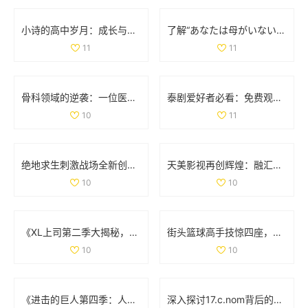
小诗的高中岁月：成长与梦想交织的日记分享
了解“あなたは母がいない”的深层含义与情感解析
11
11
骨科领域的逆袭：一位医生面对两位患者的挑战与思考
泰剧爱好者必看：免费观看热门经典电视剧推荐大全
10
11
绝地求生刺激战场全新创意工坊上线，体验极寒模式的独特挑战与乐趣
天美影视再创辉煌：融汇创新与经典的视听盛宴
10
10
《XL上司第二季大揭秘，角色发展与剧情变化分析》
街头篮球高手技惊四座，轻松撕扯对手防线让人叹服
10
10
《进击的巨人第四季：人类与巨人最终决战的史诗篇章》
深入探讨17.c.nom背后的意义与应用实例