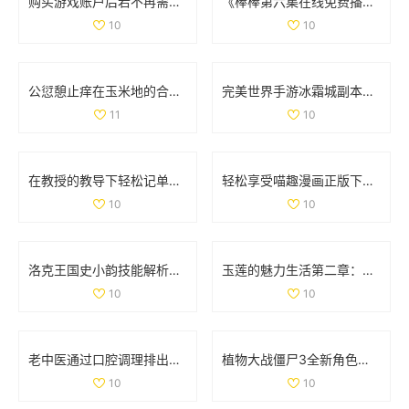
购买游戏账户后若不再需要，是否可以申请退款
《棒棒第六集在线免费播放方法分享与观看体验》
10
10
公愆憩止痒在玉米地的合法性解析与相关问题探讨
完美世界手游冰霜城副本高效通关技巧全面解析攻略
11
10
在教授的教导下轻松记单词的趣味电影推荐
轻松享受喵趣漫画正版下载，探索猫咪世界的乐趣
10
10
洛克王国史小韵技能解析与专属技能全面解读
玉莲的魅力生活第二章：探索爱情与激情的旅程
10
10
老中医通过口腔调理排出体内阴毒的方法揭秘
植物大战僵尸3全新角色揭秘 異次元之旅精彩不断
10
10