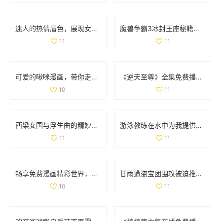
迷人的热情唇色，展现女性独特韵味与魅力
魔兽争霸3冰封王座秘籍全解析，助你轻松通关游戏
11
11
可爱的啾咪漫画，带你走进奇幻的二次元世界
《逆天至尊》全集免费播放，尽享精彩剧情和热血冒险之旅
10
11
西梁女国与浮生曲的精妙连接与创作过程探讨
游泳教练在水中为我提供专业指导的精彩瞬间
11
11
畅享免费漫画精彩世界，轻松进入漫漫漫画入口页面
甘雨遭盗宝团围攻被迫推离现场 引发网友热议
10
11