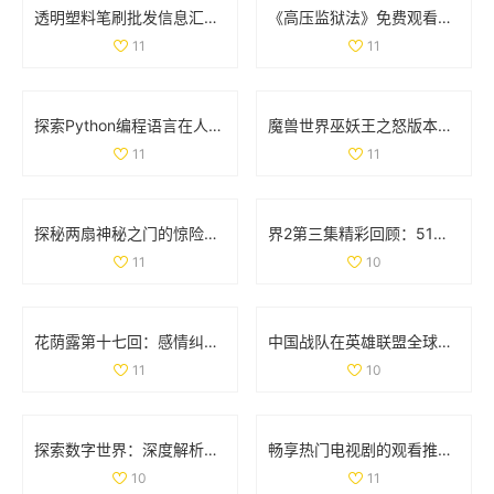
透明塑料笔刷批发信息汇总及价格优惠来源分析
《高压监狱法》免费观看，揭示法律与人性的深刻较量
11
11
探索Python编程语言在人与动物行为模拟中的应用与实践
魔兽世界巫妖王之怒版本最受欢迎职业全面分析与推荐
11
11
探秘两扇神秘之门的惊险视频体验与背后故事
界2第三集精彩回顾：51秒视频带你领略剧情高潮时刻
11
10
花荫露第十七回：感情纠葛与命运交错的奇妙旅程
中国战队在英雄联盟全球总决赛中的表现与名单分析
11
10
探索数字世界：深度解析35与дода的奇妙结合
畅享热门电视剧的观看推荐，77777免费观看尽在其中
10
11