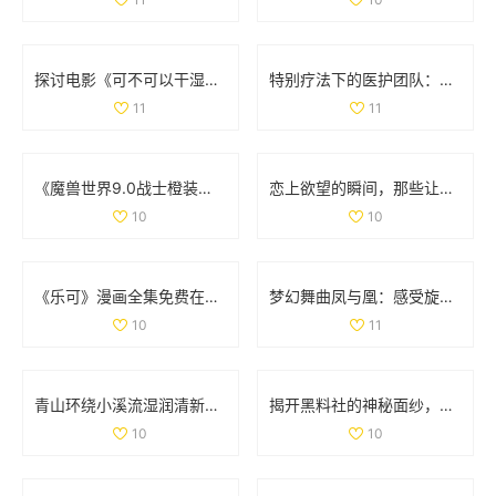
探讨电影《可不可以干湿》的简单处理方法与分析
特别疗法下的医护团队：双重角色与责任分析
11
11
《魔兽世界9.0战士橙装全攻略：助你无敌于艾泽拉斯》
恋上欲望的瞬间，那些让人心跳加速的吻戏大盘点
10
10
《乐可》漫画全集免费在线阅读，畅享精彩剧情与精彩角色
梦幻舞曲凤与凰：感受旋律中的古典与现代交融
10
11
青山环绕小溪流湿润清新无泥恼人的田园景象
揭开黑料社的神秘面纱，探讨其背后的真相与影响
10
10