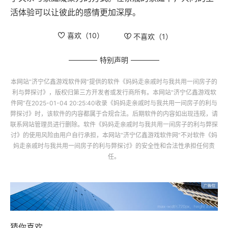
活体验可以让彼此的感情更加深厚。
喜欢（
10
）
不喜欢（
1
）
特别声明
本网站“
济宁亿鑫游戏软件网
”提供的软件
《妈妈走亲戚时与我共用一间房子的
利与弊探讨》
，版权归第三方开发者或发行商所有。本网站“
济宁亿鑫游戏软
件网
”在2025-01-04 20:25:40收录
《妈妈走亲戚时与我共用一间房子的利与
弊探讨》
时，该软件的内容都属于合规合法。后期软件的内容如出现违规，请
联系网站管理员进行删除。软件
《妈妈走亲戚时与我共用一间房子的利与弊探
讨》
的使用风险由用户自行承担，本网站“
济宁亿鑫游戏软件网
”不对软件
《妈
妈走亲戚时与我共用一间房子的利与弊探讨》
的安全性和合法性承担任何责
任。
猜你喜欢