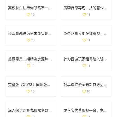
高校长白沽带你领略不一样的校园人生与冒险之旅
黄蓉传奇再现：从聪慧少女到武林女侠的成长之路
10
11
长津湖战役为何未能实现全歼敌军的深度解析
免费畅享大地在线影视，随时随地观看热门影片
10
11
美丽屋景二期精选房源热销中，抓住机会买房吧
梦幻西游玩家租号陷入骗局 CBG应优化租赁功能保障权益
11
11
完整版《姑娘3》国语版在线免费观看的最新资源分享
畅享漫蛙漫画最新官方免费版下载安装体验攻略
10
10
深入探讨DNF私服服务器的安全隐患及技术挑战
尽享忘忧草影视平台，免费畅看精彩动漫视频
10
11