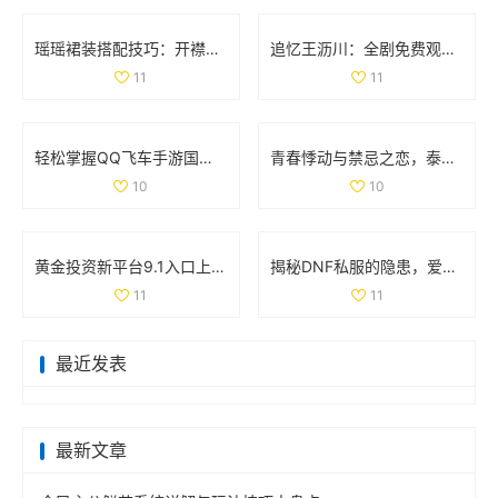
瑶瑶裙装搭配技巧：开襟开叉裙与鞋子的完美组合
追忆王沥川：全剧免费观看引发网友热议与情感共鸣
11
11
轻松掌握QQ飞车手游国服成绩查询技巧和方法
青春悸动与禁忌之恋，泰剧《上瘾》探索爱与欲的复杂关系
10
10
黄金投资新平台9.1入口上线，尽享财富机会与投资资讯
揭秘DNF私服的隐患，爱玩游戏的你该警惕哪些问题
11
11
最近发表
最新文章