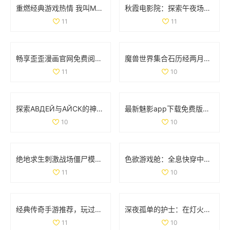
重燃经典游戏热情 我叫MT的冒险之旅再启航
秋霞电影院：探索午夜场次带来的独特观影体验
11
11
畅享歪歪漫画官网免费阅读的入口与使用指南
魔兽世界集合石历经两月努力 小探成功开启十门全功能
11
10
探索АВДЕЙ与АЙСК的神秘世界与文化魅力
最新魅影app下载免费版，带你体验极致影音乐趣
10
10
绝地求生刺激战场僵尸模式详细攻略与玩法解析
色欲游戏舱：全息快穿中的情感交错与命运挑战之旅
11
10
经典传奇手游推荐，玩过这两款你绝对老道了！
深夜孤单的护士：在灯火阑珊中守护生命的坚定身影
11
10