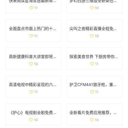
快来阅读宦海官途最新章节，畅享精彩故事新篇章
梦幻西游三维版全新染色系统上线，个性化角色打造新体验
11
10
全面盘点市面上热门的十款色情软件推荐与分析
尖叫之夜精彩直播全程免费看，与你共同感受音乐狂欢盛宴
11
10
高新健康科普大讲堂即将开启，12月2日至6日精彩课程安排揭晓
探索美食世界 下厨房带你领略烹饪的乐趣与创意
10
11
高清电视中精彩呈现的六部热播妻子题材影视作品推荐
护卫CFM4A1狼牙枪，重踏红色警戒与传奇之旅
11
11
《护心》电视剧全剧免费播放链接和观看指南分享
全新看片免费应用推荐，畅享海量高清影视资源
10
10