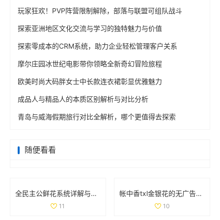
玩家狂欢！PVP阵营限制解除，部落与联盟可组队战斗
探索亚洲地区文化交流与学习的独特魅力与价值
探索零成本的CRM系统，助力企业轻松管理客户关系
摩尔庄园冰世纪电影带你领略全新奇幻冒险旅程
欧美时尚大码胖女士中长款连衣裙彰显优雅魅力
成品人与精品人的本质区别解析与对比分析
青岛与威海假期旅行对比全解析，哪个更值得去探索
随便看看
全民主公鲜花系统详解与玩法技巧大盘点
帐中香txl金银花的无广告免费阅读体验全解析
11
10