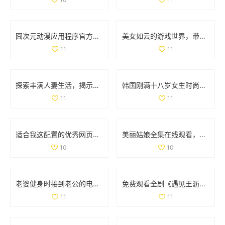
囧次元动漫应用程序官方下载，畅享正版动漫资源的精彩体验
美女如云的游戏世界，带你领略视觉盛宴的无限魅力
11
11
探索丰满人妻生活，揭示她们的独特魅力与精彩故事
韩国刚满十八岁女生时尚搭配宝典展现青春活力
11
11
适合我这配置的优秀网页游戏和单机游戏推荐
美丽姑娘全集在线观看，感受不一样的青春魅力与情感故事
10
10
老婆健身时接到老公的电话，让人意外的瞬间分享
免费观看全剧《遇见王沥川》，感受深情与共鸣的故事旅程
11
11