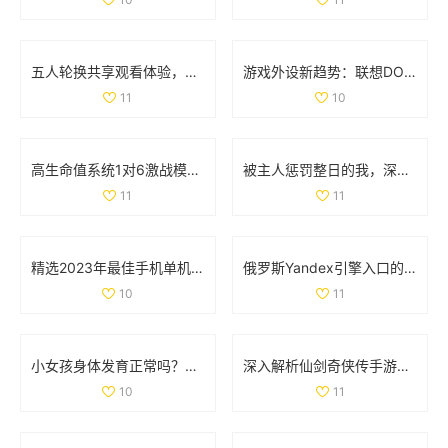
五人轮换共享观看体验，畅享精彩电视剧无需花费
游戏外设新趋势：联想DOU小助手深度解析与功能体验
11
10
高生命值系统1对6激战模式全解析与玩法攻略
被主人惩罚整日的我，深刻反思自己的行为与成长
11
11
精选2023年最佳手机单机游戏APP推荐与排行榜分享
俄罗斯Yandex引擎入口的详细解析与使用指南
10
11
小女孩身体发育正常吗？肛门微开现象解析
深入解析仙剑奇侠传手游情缘系统的独特魅力与玩法
10
11