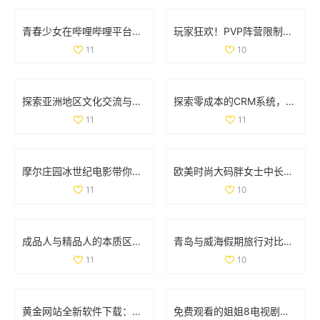
青春少女在哔哩哔哩平台免费观看精彩内容的攻略
玩家狂欢！PVP阵营限制解除，部落与联盟可组队战斗
11
10
探索亚洲地区文化交流与学习的独特魅力与价值
探索零成本的CRM系统，助力企业轻松管理客户关系
11
11
摩尔庄园冰世纪电影带你领略全新奇幻冒险旅程
欧美时尚大码胖女士中长款连衣裙彰显优雅魅力
11
10
成品人与精品人的本质区别解析与对比分析
青岛与威海假期旅行对比全解析，哪个更值得去探索
11
10
黄金网站全新软件下载：快速获取最新投资资讯与市场动态
免费观看的姐姐8电视剧全集，畅享精彩剧情与人生故事