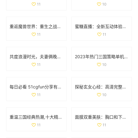
11
10
重返魔兽世界：重生之战斗的奇幻征程与挑战
蜜糖直播：全新互动体验引领直播行业风潮
11
11
共度浪漫时光，夫妻俩晚间电影推荐，温馨不容错过
2023年热门三国策略单机手游推荐，塔防类游戏排行榜一览
11
10
每日必看 51cgfun分享有趣趣闻助你防走丢
探秘玄女心经：高清完整版免费在线观看与解读
11
10
重温三国经典热潮,十大精彩三国手游推荐大盘点！
面膜双重美肤：胸口和下部位养护揭秘动图展示
11
11