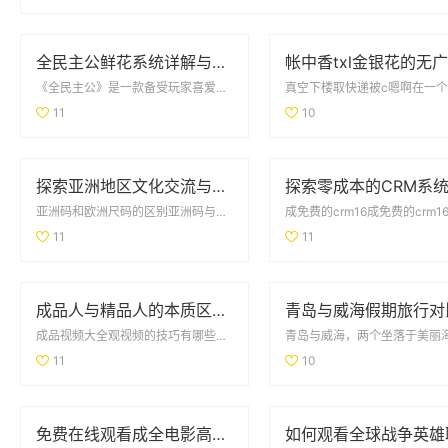
全民主公鲜花系统详解与玩法技巧大盘点
《全民主公》是一款备受玩家喜爱的策略类手游，其中鲜花系统作为游戏的一大特色，吸引了众多玩家的关注。鲜...
11
10
探索亚洲地区文化交流与学习的独特魅力与价值
亚洲码和欧洲尺码的区别亚洲码与欧洲尺码的主要区别在于尺寸标准的不同。亚洲码通常较小，以适...
11
11
成品人与精品人的本质区别解析与对比分析
成品视频大全观视频的技巧有哪些观看成品视频时，有几个技巧可以帮助你更好地理解和吸收其中的...
11
10
免费在线观看成全电影高清国语版，畅享精彩剧情和感人故事