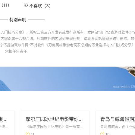
（
11
）
不喜欢（
3
）
特别声明
与入门技巧分享》
，版权归第三方开发者或发行商所有。本网站“
济宁亿鑫游戏软件网
”
的内容都属于合规合法。后期软件的内容如出现违规，请联系网站管理员进行删除。软
宁亿鑫游戏软件网
”不对软件
《刀剑英雄手游老玩家必知的职业选择与入门技巧分享》
承担任何责任。
玩家狂欢！PVP阵营限制解除，部落与联盟可组队战斗
摩尔庄园冰世纪电影带你领略全新奇幻冒险旅程
在全球玩家社区中，魔兽世界始终占据着重要的地位。其不断更新的内容和丰富多彩的游戏体验吸引了无数玩家。...
《摩尔庄园冰世纪电影》是一部充满奇幻色彩的动画电影，它带领观众进入一个全新的冒险旅程。在这个冰雪覆盖...
11
10