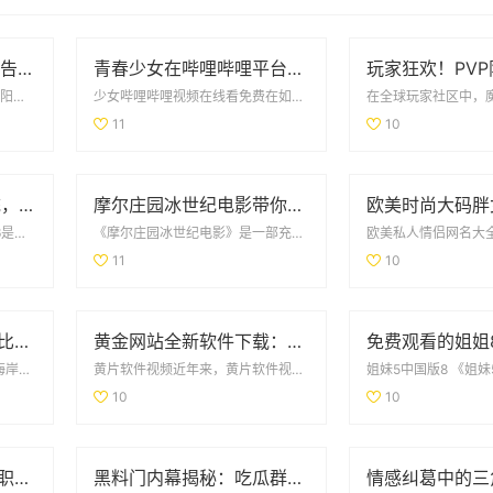
帐中香txl金银花的无广告免费阅读体验全解析
青春少女在哔哩哔哩平台免费观看精彩内容的攻略
真空下楼取快递被c嗯啊在一个阳光明媚的午后，家里的快递终于到了，然而我却决定以一种“真空...
少女哔哩哔哩视频在线看免费在如今这个数字化时代，网络视频平台蓬勃发展，少女哔哩哔哩作为一...
11
10
探索零成本的CRM系统，助力企业轻松管理客户关系
摩尔庄园冰世纪电影带你领略全新奇幻冒险旅程
成免费的crm16成免费的crm16是一个高效的客户管理工具，专为中小型企业设计，旨在帮...
《摩尔庄园冰世纪电影》是一部充满奇幻色彩的动画电影，它带领观众进入一个全新的冒险旅程。在这个冰雪覆盖...
11
10
青岛与威海假期旅行对比全解析，哪个更值得去探索
黄金网站全新软件下载：快速获取最新投资资讯与市场动态
青岛与威海，两个坐落于美丽海岸线的海滨城市，各自拥有独特的魅力和丰富的旅游资源。对于假期旅行者来说，...
黄片软件视频近年来，黄片软件视频的需求逐渐上升，许多人通过这些平台获取娱乐内容。这类...
10
10
如何观看全球战争英雄职业赛事的最新信息与平台推荐
黑料门内幕揭秘：吃瓜群众们的最新爆料大曝光