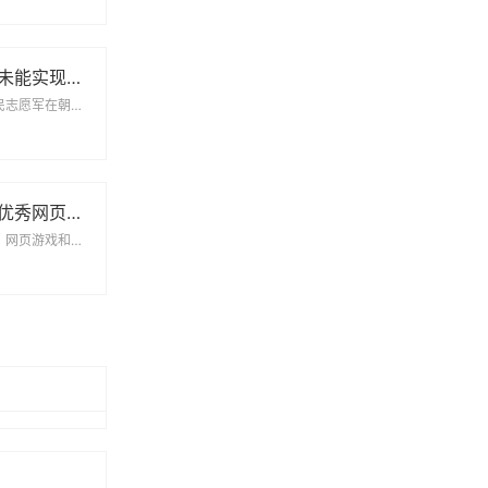
长津湖战役为何未能实现全歼敌军的深度解析
长津湖战役是中国人民志愿军在朝鲜战争中的一场重要战役，然而，这场战役虽然在一定程度上取得了战略胜利，...
适合我这配置的优秀网页游戏和单机游戏推荐
在如今的游戏市场中，网页游戏和单机游戏因其便捷性和丰富性而受到越来越多玩家的青睐。对于配置较低的电脑...