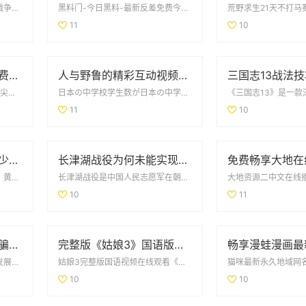
在当今的电子竞技时代，全球战争英雄职业赛事吸引了无数玩家和观众的目光。随着技术的进步和网络的普及，观...
黑料门-今日黑料-最新反差免费今日的黑料门带来了令人震惊的反差消息，很多人对此感到意...
11
10
指尖缠绕第二季在线免费观看，感受爱情与命运的交织
人与野鲁的精彩互动视频完整版分享与讨论
指尖的缠绕第2季免费观看《指尖的缠绕》第2季再次带我们进入了充满情感与挑战的世界。在这一...
日本の中学校学生数が日本の中学校学生数は年々変動しており、少子化の影響を受けています。教...
11
10
黄蓉传奇再现：从聪慧少女到武林女侠的成长之路
长津湖战役为何未能实现全歼敌军的深度解析
黄色下载在互联网海量信息中，黄色下载成为了一个炙手可热的话题。许多用户为了寻找各种资源，...
长津湖战役是中国人民志愿军在朝鲜战争中的一场重要战役，然而，这场战役虽然在一定程度上取得了战略胜利，...
10
11
梦幻西游玩家租号陷入骗局 CBG应优化租赁功能保障权益
完整版《姑娘3》国语版在线免费观看的最新资源分享
近年来，随着网络游戏的蓬勃发展，《梦幻西游》作为一款经典的MMORPG，吸引了大量玩家。为了体验高等...
姑娘3完整版国语视频在线观看《姑娘3》是一部引人入胜的电视剧，展现了年轻人之间的情感纠葛...
10
10