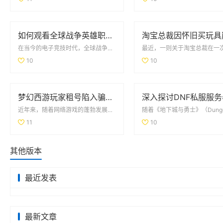
如何观看全球战争英雄职业赛事的最新信息与平台推荐
在当今的电子竞技时代，全球战争英雄职业赛事吸引了无数玩家和观众的目光。随着技术的进步和网络的普及，观...
10
10
梦幻西游玩家租号陷入骗局 CBG应优化租赁功能保障权益
近年来，随着网络游戏的蓬勃发展，《梦幻西游》作为一款经典的MMORPG，吸引了大量玩家。为了体验高等...
11
10
其他版本
最近发表
最新文章