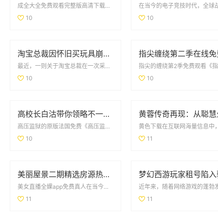
成全大全免费观看完整版高清下载对于喜欢观看影视剧的观众来说，成全大全免费观看完整版高清下...
10
10
淘宝总裁因怀旧买玩具崩溃哭泣引发热议
最近，一则关于淘宝总裁在一次采访中因怀旧情绪而崩溃哭泣的事件，引发了广泛的热议。这位总裁在谈及童年时...
10
10
高校长白沽带你领略不一样的校园人生与冒险之旅
高压监狱的原版法国免费《高压监狱》作为一部经典的法国电影，它通过紧凑的剧情和深刻的人物刻...
10
11
美丽屋景二期精选房源热销中，抓住机会买房吧
美女直播全婐app免费真人在当今网络时代，美女直播已经成为一种热门的娱乐方式。许多用户...
11
11