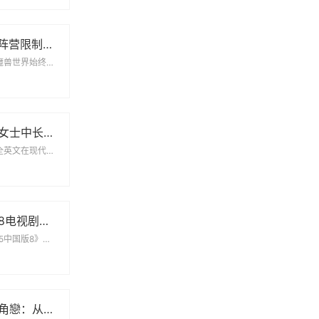
玩家狂欢！PVP阵营限制解除，部落与联盟可组队战斗
在全球玩家社区中，魔兽世界始终占据着重要的地位。其不断更新的内容和丰富多彩的游戏体验吸引了无数玩家。...
欧美时尚大码胖女士中长款连衣裙彰显优雅魅力
欧美私人情侣网名大全英文在现代社交网络中，情侣网名成为一种流行趋势，它们可以表达彼此的感...
免费观看的姐姐8电视剧全集，畅享精彩剧情与人生故事
姐妹5中国版8 《姐妹5中国版8》是一部备受期待的电视剧，讲述了几位姐妹之间跌宕起伏的...
情感纠葛中的三角戀：从原配到新妾的心路历程