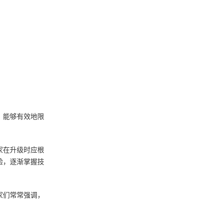
，能够有效地限
家在升级时应根
验，逐渐掌握技
家们常常强调，
。