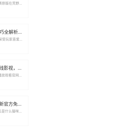
荒野求生21天不打马赛原版在荒野求生的挑战中，21天的时间是一个极限，也是一次生死考验。...
三国志13战法技巧全解析：全面掌握战法使用策略与方法
《三国志13》是一款深受玩家喜爱的策略类游戏，其中的战法系统不仅丰富多样，还为战斗带来了极大的变化和...
免费畅享大地在线影视，随时随地观看热门影片
大地资源二中文在线播放观看官网下载在大地资源二的平台上，用户可以方便地找到各种中文影视资...
畅享漫蛙漫画最新官方免费版下载安装体验攻略
猫咪最新永久地域网名是什么猫咪的网名在网络上不断更新，最新的永久地域网名通常会结合可爱、...