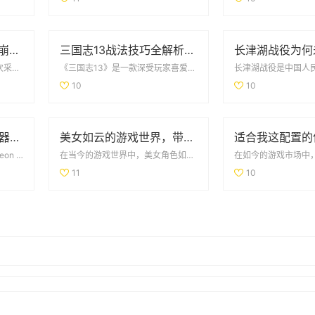
淘宝总裁因怀旧买玩具崩溃哭泣引发热议
三国志13战法技巧全解析：全面掌握战法使用策略与方法
最近，一则关于淘宝总裁在一次采访中因怀旧情绪而崩溃哭泣的事件，引发了广泛的热议。这位总裁在谈及童年时...
《三国志13》是一款深受玩家喜爱的策略类游戏，其中的战法系统不仅丰富多样，还为战斗带来了极大的变化和...
10
10
深入探讨DNF私服服务器的安全隐患及技术挑战
美女如云的游戏世界，带你领略视觉盛宴的无限魅力
随着《地下城与勇士》（Dungeon & Fighter，简称DNF）的热度不断攀升，越来越多的玩家...
在当今的游戏世界中，美女角色如云而生，无疑为游戏增添了无穷的魅力和视觉享受。从古风仙侠到现代都市，每...
11
10