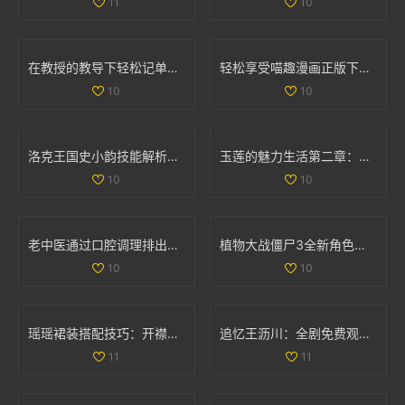
11
10
在教授的教导下轻松记单词的趣味电影推荐
轻松享受喵趣漫画正版下载，探索猫咪世界的乐趣
10
10
洛克王国史小韵技能解析与专属技能全面解读
玉莲的魅力生活第二章：探索爱情与激情的旅程
10
10
老中医通过口腔调理排出体内阴毒的方法揭秘
植物大战僵尸3全新角色揭秘 異次元之旅精彩不断
10
10
瑶瑶裙装搭配技巧：开襟开叉裙与鞋子的完美组合
追忆王沥川：全剧免费观看引发网友热议与情感共鸣
11
11