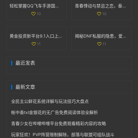
轻松掌握QQ飞车手游国服成绩查询技巧和方法
青春悸动与禁忌之恋，泰剧《上瘾》探索爱与欲的复杂关系
10
10
黄金投资新平台9.1入口上线，尽享财富机会与投资资讯
揭秘DNF私服的隐患，爱玩游戏的你该警惕哪些问题
11
11
最近发表
最新文章
全民主公鲜花系统详解与玩法技巧大盘点
帐中香txl金银花的无广告免费阅读体验全解析
青春少女在哔哩哔哩平台免费观看精彩内容的攻略
玩家狂欢！PVP阵营限制解除，部落与联盟可组队战斗