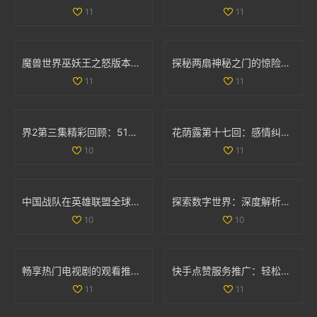
11
11
魔兽世界巫妖王之怒版本最受欢迎职业全面分析与推荐
探秘两扇神秘之门的惊险视频体验与背后故事
11
11
界2第三集精彩回顾：51秒视频带你领略剧情高潮时刻
花荫露第十七回：感情纠葛与命运交错的奇妙旅程
10
11
中国战队在英雄联盟全球总决赛中的表现与名单分析
探索数字世界：深度解析35与дода的奇妙结合
10
10
畅享热门电视剧的观看推荐，77777免费观看尽在其中
快手点赞服务推广：轻松获取双重点赞的自助平台指南
11
11