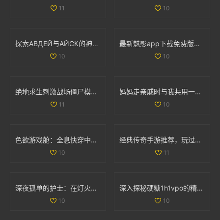
11
10
探索АВДЕЙ与АЙСК的神秘世界与文化魅力
最新魅影app下载免费版，带你体验极致影音乐趣
10
10
绝地求生刺激战场僵尸模式详细攻略与玩法解析
妈妈走亲戚时与我共用一间房子的利与弊探讨
11
10
色欲游戏舱：全息快穿中的情感交错与命运挑战之旅
经典传奇手游推荐，玩过这两款你绝对老道了！
10
11
深夜孤单的护士：在灯火阑珊中守护生命的坚定身影
深入探秘硬糖1h1vpo的精彩世界与独特魅力
10
10