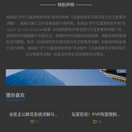
特别声明
本网站“
济宁亿鑫游戏软件网
”提供的软件
《问道结拜名字填写技巧与注意事项
详解》
，版权归第三方开发者或发行商所有。本网站“
济宁亿鑫游戏软件网
”在
2025-01-04 14:09:54收录
《问道结拜名字填写技巧与注意事项详解》
时，
该软件的内容都属于合规合法。后期软件的内容如出现违规，请联系网站管理
员进行删除。软件
《问道结拜名字填写技巧与注意事项详解》
的使用风险由用
户自行承担，本网站“
济宁亿鑫游戏软件网
”不对软件
《问道结拜名字填写技巧
与注意事项详解》
的安全性和合法性承担任何责任。
猜你喜欢
全民主公鲜花系统详解与玩法技巧大盘点
玩家狂欢！PVP阵营限制解除，部落与联盟可组队战斗
11
10