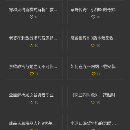
穿越火线新模式解析：救世主与生化终结者的精彩对抗
草野传奇：小神医的奇妙人生与风流韵事
10
10
老婆在刺激战场与玩家组队搭档，让我心酸不已
魔兽世界8.0版本暗影牧师PVP天赋全面解析与最佳选择指南
10
10
禁欲教官与她之间不可告人的秘密与欲望探寻
如何在九一网站下载安装NBA应用程序的详细步骤解析
11
11
全面解析龙之谷贤者职业加点与武器选择策略
《凤归四时歌》：跨越时空的爱情传奇与古风魅力
10
10
成品人和精品人的9大差异解析，揭示更深层次的发展哲学
小洞口渴望牛奶的温暖，满足它的小心愿