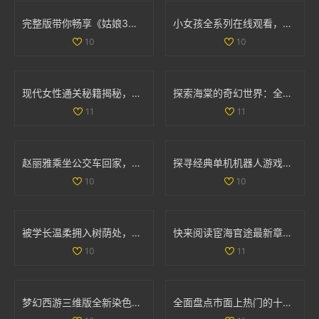
完整版带你畅享《姑娘3》精彩剧情与国语配音全纪录
小女孩全系列在线观看，畅享高清精彩内容尽在掌握
10
10
现代女性通关秘籍揭秘，如何轻松完成文字找茬挑战
探索海棠的奇幻世界：全新游戏体验等你来揭晓
11
11
赵丽雅乘坐公交车回家，展现真实亲民的一面
探寻经典单机机器人游戏的魅力与 nostalgia 回忆之旅
10
10
被学长温柔拥入树荫处，心跳加速的感人瞬间
快来阅读宦海官途最新章节，畅享精彩故事新篇章
10
11
梦幻西游三维版全新染色系统上线，个性化角色打造新体验
全面盘点市面上热门的十款色情软件推荐与分析