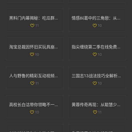
黑料门内幕揭秘：吃瓜群众们的最新爆料大曝光
情感纠葛中的三角戀：从原配到新妾的心路历程
11
10
淘宝总裁因怀旧买玩具崩溃哭泣引发热议
指尖缠绕第二季在线免费观看，感受爱情与命运的交织
10
10
人与野鲁的精彩互动视频完整版分享与讨论
三国志13战法技巧全解析：全面掌握战法使用策略与方法
11
10
高校长白沽带你领略不一样的校园人生与冒险之旅
黄蓉传奇再现：从聪慧少女到武林女侠的成长之路
10
11