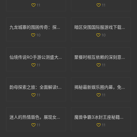
11
11
九龙城寨的围困传奇：探索历史中的生存之道
暗区突围国际服游戏下载指南：畅享极致战斗体验
10
10
仙境传说RO手游公测盛大开启 福利返利额度详细解析
聚餐时相互依赖的深刻意义与人际关系探讨
11
11
韵母探索之旅：全面解读t系列102章的音韵奥秘
揭秘最新娱乐圈内幕，免费获取吃瓜爆料精彩内容
11
11
迷人的热情唇色，展现女性独特韵味与魅力
魔兽争霸3冰封王座秘籍全解析，助你轻松通关游戏
11
11