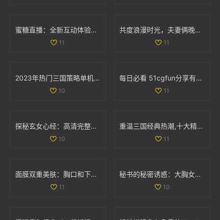
蜜糖直播：全新互动体验引领直播行业风潮
共度浪漫时光，夫妻俩晚间电影推荐，温馨不容错过
11
11
2023年热门三国策略单机手游推荐，塔防类游戏排行榜一览
每日必看 51cgfun分享有趣趣闻助你防走丢
10
11
探秘玄女心经：高清完整版免费在线观看与解读
重温三国经典热潮,十大精彩三国手游推荐大盘点！
10
11
面膜双重美肤：胸口和下部位养护揭秘动图展示
秘书的秘密诱惑：大胸女性间的亲密互动与相互渴望
11
10