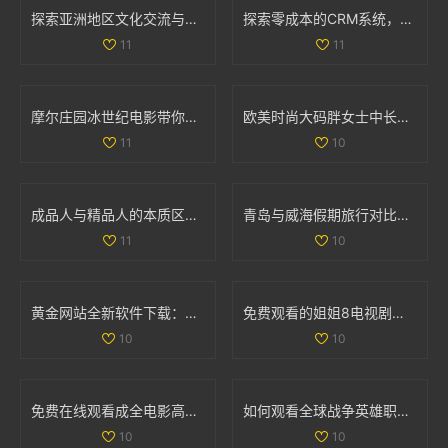
探索亚洲地区文化交流与学习的独特魅力与价值
探索零成本的CRM系统，助力企业轻松管理客户关系
11
11
摩尔庄园冰世纪电影带你领略全新奇幻冒险旅程
欧美时尚大码胖女士中长款连衣裙彰显优雅魅力
11
10
成品人与精品人的本质区别解析与对比分析
青岛与威海假期旅行对比全解析，哪个更值得去探索
11
10
黄金网站全新软件下载：快速获取最新投资资讯与市场动态
免费观看的姐姐8电视剧全集，畅享精彩剧情与人生故事
10
10
免费在线观看成全电影高清国语版，畅享精彩剧情和感人故事
如何观看全球战争英雄职业赛事的最新信息与平台推荐
10
10