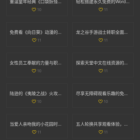
重温童年经典《口袋妖怪强进化2.5》，再续佩奇冒险之旅！
轻松搭建永久免费的WordPress网站全攻略与实用技巧
10
11
免费看《向日葵》动漫的最佳途径和资源分享
龙之谷手游战士转职全面解析与职业强度对比
11
11
女性员工奉献的力量与职场价值的平衡探讨
探索天堂中文在线资源的多样选择与使用指南
10
11
陆逊的《夷陵之战》火攻考察：胜利背后的真实因素分析
尽享无障碍观看乐趣的免费真人在线直播平台推荐
10
10
当爱人亲吻我的小花园时，他对我的爱意有多深厚呢
五人轮换共享观看体验，畅享精彩电视剧无需花费
11
11