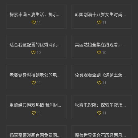
探索丰满人妻生活，揭示她们的独特魅力与精彩故事
韩国刚满十八岁女生时尚搭配宝典展现青春活力
11
11
适合我这配置的优秀网页游戏和单机游戏推荐
美丽姑娘全集在线观看，感受不一样的青春魅力与情感故事
10
10
老婆健身时接到老公的电话，让人意外的瞬间分享
免费观看全剧《遇见王沥川》，感受深情与共鸣的故事旅程
11
11
重燃经典游戏热情 我叫MT的冒险之旅再启航
秋霞电影院：探索午夜场次带来的独特观影体验
11
11
畅享歪歪漫画官网免费阅读的入口与使用指南
魔兽世界集合石历经两月努力 小探成功开启十门全功能