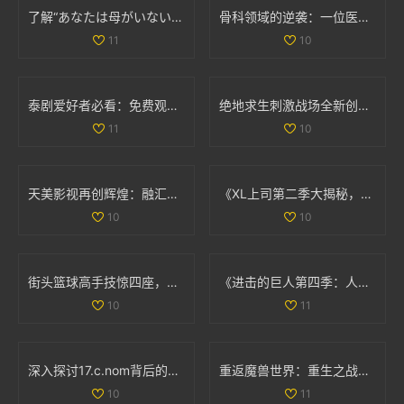
了解“あなたは母がいない”的深层含义与情感解析
骨科领域的逆袭：一位医生面对两位患者的挑战与思考
11
10
泰剧爱好者必看：免费观看热门经典电视剧推荐大全
绝地求生刺激战场全新创意工坊上线，体验极寒模式的独特挑战与乐趣
11
10
天美影视再创辉煌：融汇创新与经典的视听盛宴
《XL上司第二季大揭秘，角色发展与剧情变化分析》
10
10
街头篮球高手技惊四座，轻松撕扯对手防线让人叹服
《进击的巨人第四季：人类与巨人最终决战的史诗篇章》
10
11
深入探讨17.c.nom背后的意义与应用实例
重返魔兽世界：重生之战斗的奇幻征程与挑战
10
11