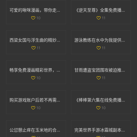
可爱的啾咪漫画，带你走进奇幻的二次元世界
《逆天至尊》全集免费播放，尽享精彩剧情和热血冒险之旅
10
11
西梁女国与浮生曲的精妙连接与创作过程探讨
游泳教练在水中为我提供专业指导的精彩瞬间
11
11
畅享免费漫画精彩世界，轻松进入漫漫漫画入口页面
甘雨遭盗宝团围攻被迫推离现场 引发网友热议
10
11
购买游戏账户后若不再需要，是否可以申请退款
《棒棒第六集在线免费播放方法分享与观看体验》
10
10
公愆憩止痒在玉米地的合法性解析与相关问题探讨
完美世界手游冰霜城副本高效通关技巧全面解析攻略