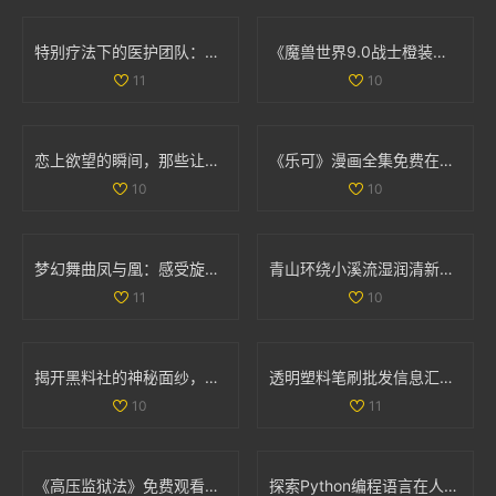
特别疗法下的医护团队：双重角色与责任分析
《魔兽世界9.0战士橙装全攻略：助你无敌于艾泽拉斯》
11
10
恋上欲望的瞬间，那些让人心跳加速的吻戏大盘点
《乐可》漫画全集免费在线阅读，畅享精彩剧情与精彩角色
10
10
梦幻舞曲凤与凰：感受旋律中的古典与现代交融
青山环绕小溪流湿润清新无泥恼人的田园景象
11
10
揭开黑料社的神秘面纱，探讨其背后的真相与影响
透明塑料笔刷批发信息汇总及价格优惠来源分析
10
11
《高压监狱法》免费观看，揭示法律与人性的深刻较量
探索Python编程语言在人与动物行为模拟中的应用与实践