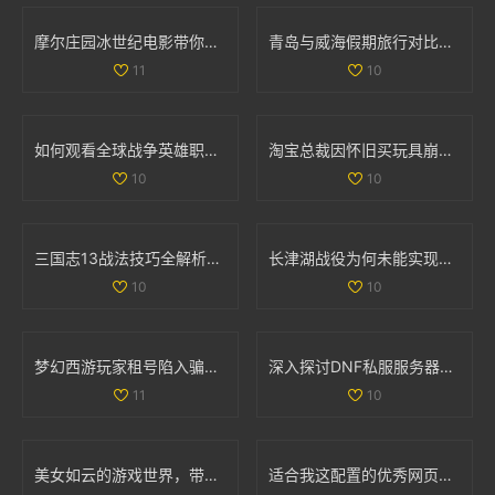
摩尔庄园冰世纪电影带你领略全新奇幻冒险旅程
青岛与威海假期旅行对比全解析，哪个更值得去探索
11
10
如何观看全球战争英雄职业赛事的最新信息与平台推荐
淘宝总裁因怀旧买玩具崩溃哭泣引发热议
10
10
三国志13战法技巧全解析：全面掌握战法使用策略与方法
长津湖战役为何未能实现全歼敌军的深度解析
10
10
梦幻西游玩家租号陷入骗局 CBG应优化租赁功能保障权益
深入探讨DNF私服服务器的安全隐患及技术挑战
11
10
美女如云的游戏世界，带你领略视觉盛宴的无限魅力
适合我这配置的优秀网页游戏和单机游戏推荐