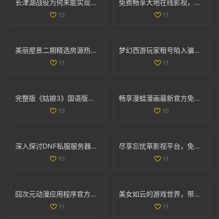
长津湖战役为何未能实现全歼敌军的深度解析
免费畅享大地在线影视，随时随地观看热门影片
10
11
美丽屋景二期精选房源热销中，抓住机会买房吧
梦幻西游玩家租号陷入骗局 CBG应优化租赁功能保障权益
11
11
完整版《姑娘3》国语版在线免费观看的最新资源分享
畅享漫蛙漫画最新官方免费版下载安装体验攻略
10
10
深入探讨DNF私服服务器的安全隐患及技术挑战
尽享忘忧草影视平台，免费畅看精彩动漫视频
10
11
囧次元动漫应用程序官方下载，畅享正版动漫资源的精彩体验
美女如云的游戏世界，带你领略视觉盛宴的无限魅力
11
11