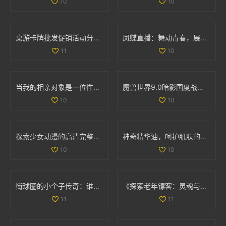
10
10
桌游卡牌批发促销活动分析及产地货源信息介绍
凤蝶直播：舞动青春，展现魅力人生的全新平台
11
10
当我的相亲对象是一位性格强硬的学生时，我该如何应对
魔兽世界9.0暗影国度战士职业与专精重磅调优解析
10
10
探索少女动漫的高清完整版免费观看新选择
神奇精华油，呵护肌肤的润泽秘密与使用心得宝典
10
10
街球圈的小个子传奇：谁才是你心中的篮球顶峰人物
《探索老年镖客：灵魂与冒险交织的故事大揭秘》
11
11