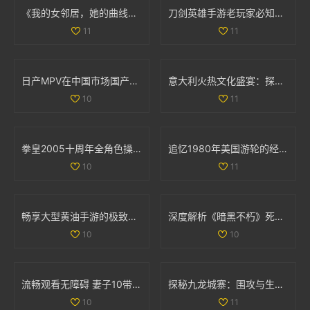
《我的女邻居，她的曲线与故事交织的生活》
刀剑英雄手游老玩家必知的职业选择与入门技巧分享
11
11
日产MPV在中国市场国产化进程如何？探索背后原因与影响
意大利火热文化盛宴：探索美食、艺术与历史的独特魅力
10
11
拳皇2005十周年全角色操作技巧详解与摇杆指南
追忆1980年美国游轮的经典魅力与航海风情
10
11
畅享大型黄油手游的极致体验，探索IOS平台新世界
深度解析《暗黑不朽》死灵法师召唤流装备与技能全套攻略
10
10
流畅观看无障碍 妻子10带你畅享高清电视精彩内容
探秘九龙城寨：围攻与生存的传奇故事免费观看版
10
11