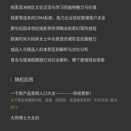
探索亚洲地区文化交流与学习的独特魅力与价值
探索零成本的CRM系统，助力企业轻松管理客户关系
摩尔庄园冰世纪电影带你领略全新奇幻冒险旅程
欧美时尚大码胖女士中长款连衣裙彰显优雅魅力
成品人与精品人的本质区别解析与对比分析
青岛与威海假期旅行对比全解析，哪个更值得去探索
随机应用
一千款产品官网入口大全----------持续更新！
以下是在线播放H网，直播，成视频，成漫画类官网！不支持百~度浏览器访问，用手机默认浏览器打开：免费看...
0
大师傅士大夫的