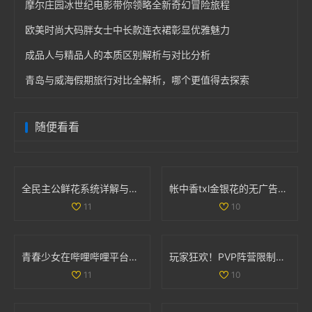
摩尔庄园冰世纪电影带你领略全新奇幻冒险旅程
欧美时尚大码胖女士中长款连衣裙彰显优雅魅力
成品人与精品人的本质区别解析与对比分析
青岛与威海假期旅行对比全解析，哪个更值得去探索
随便看看
全民主公鲜花系统详解与玩法技巧大盘点
帐中香txl金银花的无广告免费阅读体验全解析
11
10
青春少女在哔哩哔哩平台免费观看精彩内容的攻略
玩家狂欢！PVP阵营限制解除，部落与联盟可组队战斗
11
10