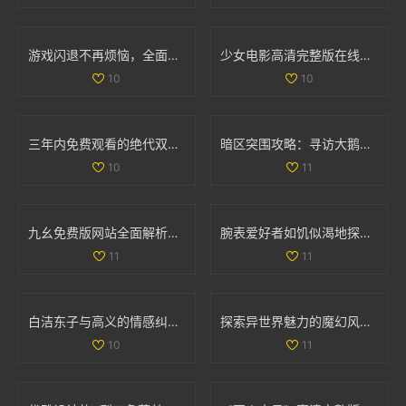
游戏闪退不再烦恼，全面解析处理技巧与方法
少女电影高清完整版在线免费观看，畅享视觉盛宴
10
10
三年内免费观看的绝代双骄电影和动漫大全汇总
暗区突围攻略：寻访大鹅农场首领位置详解
10
11
九幺免费版网站全面解析nbaoffice68ios功能与使用体验
腕表爱好者如饥似渴地探索la.vorace品牌魅力与精品
11
11
白洁东子与高义的情感纠葛与生活轨迹探讨
探索异世界魅力的魔幻风格手游排行榜与推荐游戏
10
11