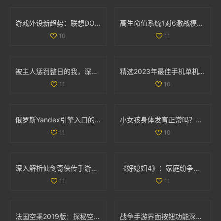
游戏外设新趋势：联想DOU小助手深度解析与功能体验
高生命值系统1对6激战模式全解析与玩法攻略
10
11
被主人惩罚整日的我，深刻反思自己的行为与成长
精选2023年最佳手机单机游戏APP推荐与排行榜分享
11
10
俄罗斯Yandex引擎入口的详细解析与使用指南
小女孩身体发育正常吗？肛门微开现象解析
11
10
深入解析仙剑奇侠传手游情缘系统的独特魅力与玩法
《好媳妇4》：家庭纷争与亲情考验交织的真实生活故事
11
11
法国空乘2019版：探秘空中服务背后的故事与挑战
战争手游界面按钮功能深入分析：揭开无尽战斗的神秘面纱