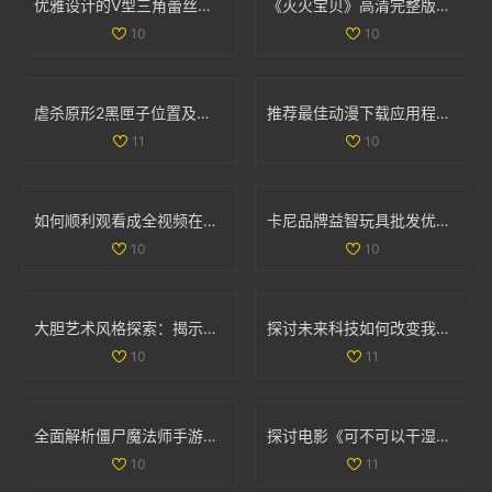
优雅设计的V型三角蕾丝内裤，舒适与魅力并存的完美选择
《灭火宝贝》高清完整版在线观影全攻略与资源分享
10
10
虐杀原形2黑匣子位置及坐标详细解析与分布图分享
推荐最佳动漫下载应用程序，尽享精彩动漫世界
11
10
如何顺利观看成全视频在线播放的详细教程与指南
卡尼品牌益智玩具批发优惠信息及产地供应解析
10
10
大胆艺术风格探索：揭示创意与表达的无限可能
探讨未来科技如何改变我们的生活方式与思维方式
10
11
全面解析僵尸魔法师手游与决胜时刻僵尸模式的攻略与技巧
探讨电影《可不可以干湿》的简单处理方法与分析
10
11