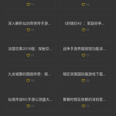
11
10
深入解析仙剑奇侠传手游情缘系统的独特魅力与玩法
《好媳妇4》：家庭纷争与亲情考验交织的真实生活故事
11
11
法国空乘2019版：探秘空中服务背后的故事与挑战
战争手游界面按钮功能深入分析：揭开无尽战斗的神秘面纱
11
11
九龙城寨的围困传奇：探索历史中的生存之道
暗区突围国际服游戏下载指南：畅享极致战斗体验
10
10
仙境传说RO手游公测盛大开启 福利返利额度详细解析
聚餐时相互依赖的深刻意义与人际关系探讨
11
11