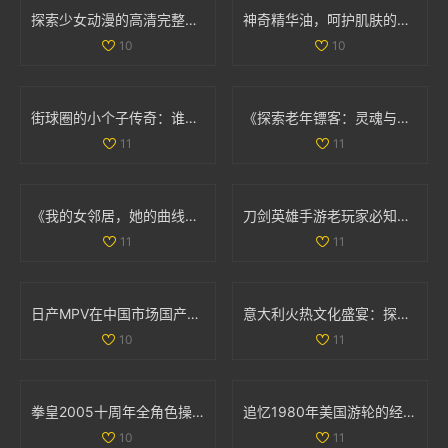
探索少女动漫的高清完整版免费观看新选择
神奇精华油，呵护肌肤的润泽秘密与使用心得宝典
10
10
街球圈的小个子传奇：谁才是你心中的篮球顶峰人物
《探索老年镖客：灵魂与冒险交织的故事大揭秘》
11
11
《我的女邻居，她的曲线与故事交织的生活》
刀剑英雄手游老玩家必知的职业选择与入门技巧分享
11
11
日产MPV在中国市场国产化进程如何？探索背后原因与影响
意大利火热文化盛宴：探索美食、艺术与历史的独特魅力
10
11
拳皇2005十周年全角色操作技巧详解与摇杆指南
追忆1980年美国游轮的经典魅力与航海风情
10
11