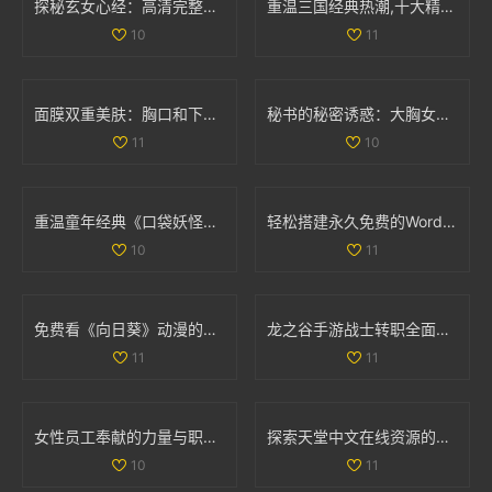
探秘玄女心经：高清完整版免费在线观看与解读
重温三国经典热潮,十大精彩三国手游推荐大盘点！
10
11
面膜双重美肤：胸口和下部位养护揭秘动图展示
秘书的秘密诱惑：大胸女性间的亲密互动与相互渴望
11
10
重温童年经典《口袋妖怪强进化2.5》，再续佩奇冒险之旅！
轻松搭建永久免费的WordPress网站全攻略与实用技巧
10
11
免费看《向日葵》动漫的最佳途径和资源分享
龙之谷手游战士转职全面解析与职业强度对比
11
11
女性员工奉献的力量与职场价值的平衡探讨
探索天堂中文在线资源的多样选择与使用指南
10
11