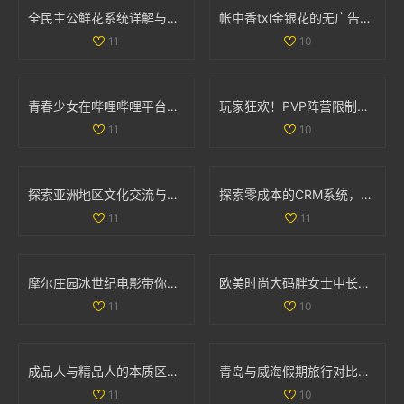
全民主公鲜花系统详解与玩法技巧大盘点
帐中香txl金银花的无广告免费阅读体验全解析
11
10
青春少女在哔哩哔哩平台免费观看精彩内容的攻略
玩家狂欢！PVP阵营限制解除，部落与联盟可组队战斗
11
10
探索亚洲地区文化交流与学习的独特魅力与价值
探索零成本的CRM系统，助力企业轻松管理客户关系
11
11
摩尔庄园冰世纪电影带你领略全新奇幻冒险旅程
欧美时尚大码胖女士中长款连衣裙彰显优雅魅力
11
10
成品人与精品人的本质区别解析与对比分析
青岛与威海假期旅行对比全解析，哪个更值得去探索
11
10