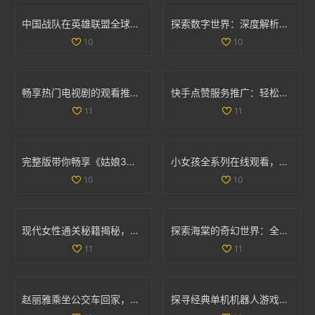
中国战队在英雄联盟全球总决赛中的表现与名单分析
探索数字世界：深度解析35与дода的奇妙结合
10
10
畅享热门电视剧的观看推荐，77777免费观看尽在其中
快手点赞服务推广：轻松获取双重点赞的自助平台指南
11
11
完整版带你畅享《姑娘3》精彩剧情与国语配音全纪录
小女孩全系列在线观看，畅享高清精彩内容尽在掌握
10
10
现代女性通关秘籍揭秘，如何轻松完成文字找茬挑战
探索海棠的奇幻世界：全新游戏体验等你来揭晓
11
11
赵丽雅乘坐公交车回家，展现真实亲民的一面
探寻经典单机机器人游戏的魅力与 nostalgia 回忆之旅