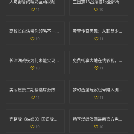
人与野鲁的精彩互动视频完整版分享与讨论
三国志13战法技巧全解析：全面掌握战法使用策略与方法
11
10
高校长白沽带你领略不一样的校园人生与冒险之旅
黄蓉传奇再现：从聪慧少女到武林女侠的成长之路
10
11
长津湖战役为何未能实现全歼敌军的深度解析
免费畅享大地在线影视，随时随地观看热门影片
10
11
美丽屋景二期精选房源热销中，抓住机会买房吧
梦幻西游玩家租号陷入骗局 CBG应优化租赁功能保障权益
11
11
完整版《姑娘3》国语版在线免费观看的最新资源分享
畅享漫蛙漫画最新官方免费版下载安装体验攻略
10
10