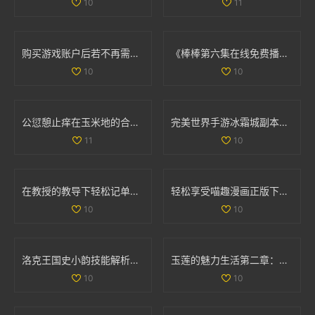
10
11
购买游戏账户后若不再需要，是否可以申请退款
《棒棒第六集在线免费播放方法分享与观看体验》
10
10
公愆憩止痒在玉米地的合法性解析与相关问题探讨
完美世界手游冰霜城副本高效通关技巧全面解析攻略
11
10
在教授的教导下轻松记单词的趣味电影推荐
轻松享受喵趣漫画正版下载，探索猫咪世界的乐趣
10
10
洛克王国史小韵技能解析与专属技能全面解读
玉莲的魅力生活第二章：探索爱情与激情的旅程
10
10