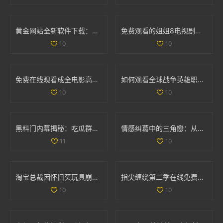
黄金网站全新软件下载：快速获取最新投资资讯与市场动态
免费观看的姐姐8电视剧全集，畅享精彩剧情与人生故事
10
10
免费在线观看成全电影高清国语版，畅享精彩剧情和感人故事
如何观看全球战争英雄职业赛事的最新信息与平台推荐
10
10
黑料门内幕揭秘：吃瓜群众们的最新爆料大曝光
情感纠葛中的三角戀：从原配到新妾的心路历程
11
10
淘宝总裁因怀旧买玩具崩溃哭泣引发热议
指尖缠绕第二季在线免费观看，感受爱情与命运的交织
10
10