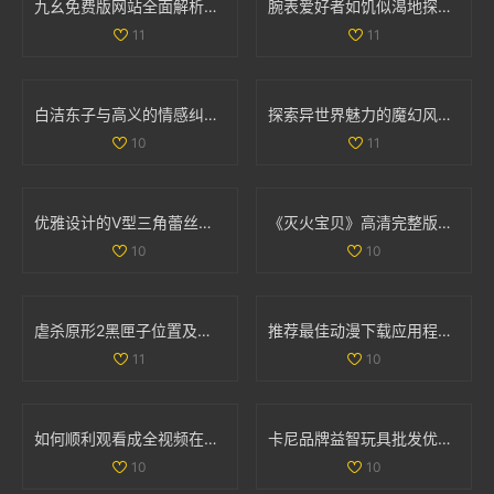
九幺免费版网站全面解析nbaoffice68ios功能与使用体验
腕表爱好者如饥似渴地探索la.vorace品牌魅力与精品
11
11
白洁东子与高义的情感纠葛与生活轨迹探讨
探索异世界魅力的魔幻风格手游排行榜与推荐游戏
10
11
优雅设计的V型三角蕾丝内裤，舒适与魅力并存的完美选择
《灭火宝贝》高清完整版在线观影全攻略与资源分享
10
10
虐杀原形2黑匣子位置及坐标详细解析与分布图分享
推荐最佳动漫下载应用程序，尽享精彩动漫世界
11
10
如何顺利观看成全视频在线播放的详细教程与指南
卡尼品牌益智玩具批发优惠信息及产地供应解析
10
10