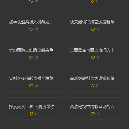
10
10
被学长温柔拥入树荫处，心跳加速的感人瞬间
快来阅读宦海官途最新章节，畅享精彩故事新篇章
10
11
梦幻西游三维版全新染色系统上线，个性化角色打造新体验
全面盘点市面上热门的十款色情软件推荐与分析
10
11
尖叫之夜精彩直播全程免费看，与你共同感受音乐狂欢盛宴
高新健康科普大讲堂即将开启，12月2日至6日精彩课程安排揭晓
10
10
探索美食世界 下厨房带你领略烹饪的乐趣与创意
高清电视中精彩呈现的六部热播妻子题材影视作品推荐
11
11