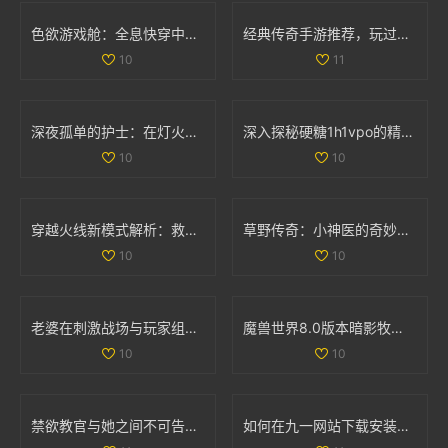
色欲游戏舱：全息快穿中的情感交错与命运挑战之旅
经典传奇手游推荐，玩过这两款你绝对老道了！
10
11
深夜孤单的护士：在灯火阑珊中守护生命的坚定身影
深入探秘硬糖1h1vpo的精彩世界与独特魅力
10
10
穿越火线新模式解析：救世主与生化终结者的精彩对抗
草野传奇：小神医的奇妙人生与风流韵事
10
10
老婆在刺激战场与玩家组队搭档，让我心酸不已
魔兽世界8.0版本暗影牧师PVP天赋全面解析与最佳选择指南
10
10
禁欲教官与她之间不可告人的秘密与欲望探寻
如何在九一网站下载安装NBA应用程序的详细步骤解析