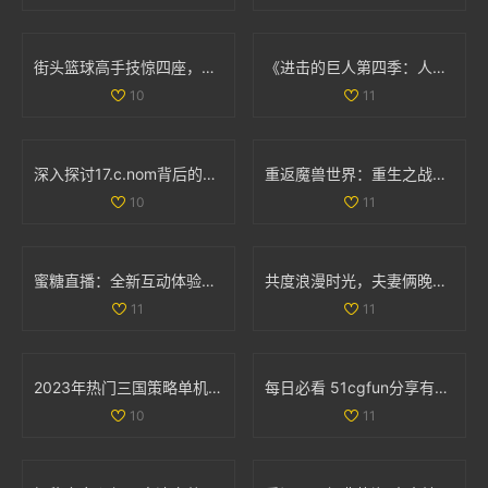
街头篮球高手技惊四座，轻松撕扯对手防线让人叹服
《进击的巨人第四季：人类与巨人最终决战的史诗篇章》
10
11
深入探讨17.c.nom背后的意义与应用实例
重返魔兽世界：重生之战斗的奇幻征程与挑战
10
11
蜜糖直播：全新互动体验引领直播行业风潮
共度浪漫时光，夫妻俩晚间电影推荐，温馨不容错过
11
11
2023年热门三国策略单机手游推荐，塔防类游戏排行榜一览
每日必看 51cgfun分享有趣趣闻助你防走丢
10
11