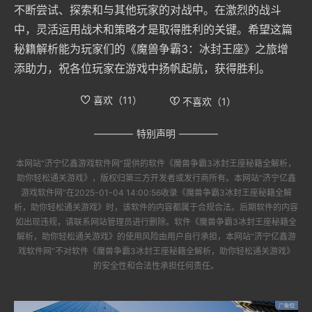
不断尝试、探索和与其他玩家的对战中。在激烈的战斗
中，灵活运用战术和策略才是取得胜利的关键。希望这篇
秘籍解析能为玩家们的《魔兽争霸3：冰封王座》之旅增
添助力，祝各位玩家在游戏中扬帆起航，获得胜利。
喜欢（
11
）
不喜欢（
1
）
特别声明
本网站“
济宁亿鑫游戏软件网
”提供的软件
《魔兽争霸3冰封王座秘籍全解析，
助你轻松通关游戏》
，版权归第三方开发者或发行商所有。本网站“
济宁亿鑫
游戏软件网
”在2025-01-04 14:00:56收录
《魔兽争霸3冰封王座秘籍全解
析，助你轻松通关游戏》
时，该软件的内容都属于合规合法。后期软件的内容
如出现违规，请联系网站管理员进行删除。软件
《魔兽争霸3冰封王座秘籍全
解析，助你轻松通关游戏》
的使用风险由用户自行承担，本网站“
济宁亿鑫游
戏软件网
”不对软件
《魔兽争霸3冰封王座秘籍全解析，助你轻松通关游戏》
的安全性和合法性承担任何责任。