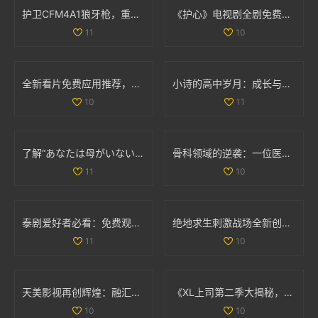
护卫CFM4A1狼牙枪，重踏红色警戒与传奇之旅
《护心》电视剧全剧免费播放链接和观看指南分享
11
10
全新看片免费应用推荐，畅享海量高清影视资源
小诗的高中岁月：成长与梦想交织的日记分享
10
11
了解“あなたは母がいない”的深层含义与情感解析
骨科领域的逆袭：一位医生面对两位患者的挑战与思考
11
10
泰剧爱好者必看：免费观看热门经典电视剧推荐大全
绝地求生刺激战场全新创意工坊上线，体验极寒模式的独特挑战与乐趣
11
10
天美影视再创辉煌：融汇创新与经典的视听盛宴
《XL上司第二季大揭秘，角色发展与剧情变化分析》
10
10