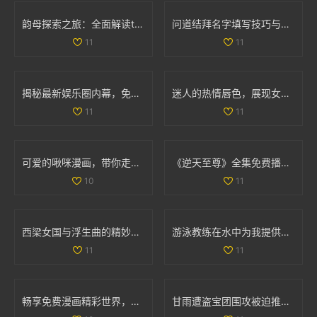
韵母探索之旅：全面解读t系列102章的音韵奥秘
问道结拜名字填写技巧与注意事项详解
11
11
揭秘最新娱乐圈内幕，免费获取吃瓜爆料精彩内容
迷人的热情唇色，展现女性独特韵味与魅力
11
11
可爱的啾咪漫画，带你走进奇幻的二次元世界
《逆天至尊》全集免费播放，尽享精彩剧情和热血冒险之旅
10
11
西梁女国与浮生曲的精妙连接与创作过程探讨
游泳教练在水中为我提供专业指导的精彩瞬间
11
11
畅享免费漫画精彩世界，轻松进入漫漫漫画入口页面
甘雨遭盗宝团围攻被迫推离现场 引发网友热议