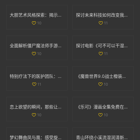
大胆艺术风格探索：揭示创意与表达的无限可能
探讨未来科技如何改变我们的生活方式与思维方式
10
11
全面解析僵尸魔法师手游与决胜时刻僵尸模式的攻略与技巧
探讨电影《可不可以干湿》的简单处理方法与分析
10
11
特别疗法下的医护团队：双重角色与责任分析
《魔兽世界9.0战士橙装全攻略：助你无敌于艾泽拉斯》
11
10
恋上欲望的瞬间，那些让人心跳加速的吻戏大盘点
《乐可》漫画全集免费在线阅读，畅享精彩剧情与精彩角色
10
10
梦幻舞曲凤与凰：感受旋律中的古典与现代交融
青山环绕小溪流湿润清新无泥恼人的田园景象