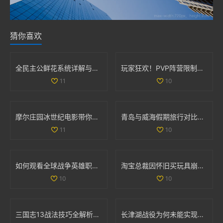
猜你喜欢
全民主公鲜花系统详解与玩法技巧大盘点
玩家狂欢！PVP阵营限制解除，部落与联盟可组队战斗
11
10
摩尔庄园冰世纪电影带你领略全新奇幻冒险旅程
青岛与威海假期旅行对比全解析，哪个更值得去探索
11
10
如何观看全球战争英雄职业赛事的最新信息与平台推荐
淘宝总裁因怀旧买玩具崩溃哭泣引发热议
10
10
三国志13战法技巧全解析：全面掌握战法使用策略与方法
长津湖战役为何未能实现全歼敌军的深度解析