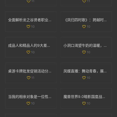
11
11
全面解析龙之谷贤者职业加点与武器选择策略
《凤归四时歌》：跨越时空的爱情传奇与古风魅力
10
10
成品人和精品人的9大差异解析，揭示更深层次的发展哲学
小洞口渴望牛奶的温暖，满足它的小心愿
10
10
桌游卡牌批发促销活动分析及产地货源信息介绍
凤蝶直播：舞动青春，展现魅力人生的全新平台
11
10
当我的相亲对象是一位性格强硬的学生时，我该如何应对
魔兽世界9.0暗影国度战士职业与专精重磅调优解析
10
10