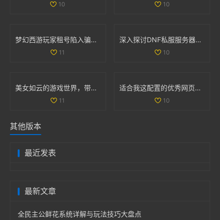
10
10
梦幻西游玩家租号陷入骗局 CBG应优化租赁功能保障权益
深入探讨DNF私服服务器的安全隐患及技术挑战
11
10
美女如云的游戏世界，带你领略视觉盛宴的无限魅力
适合我这配置的优秀网页游戏和单机游戏推荐
11
10
其他版本
最近发表
最新文章
全民主公鲜花系统详解与玩法技巧大盘点