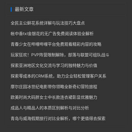
最新文章
全民主公鲜花系统详解与玩法技巧大盘点
帐中香txl金银花的无广告免费阅读体验全解析
青春少女在哔哩哔哩平台免费观看精彩内容的攻略
玩家狂欢！PVP阵营限制解除，部落与联盟可组队战斗
探索亚洲地区文化交流与学习的独特魅力与价值
探索零成本的CRM系统，助力企业轻松管理客户关系
摩尔庄园冰世纪电影带你领略全新奇幻冒险旅程
欧美时尚大码胖女士中长款连衣裙彰显优雅魅力
成品人与精品人的本质区别解析与对比分析
青岛与威海假期旅行对比全解析，哪个更值得去探索