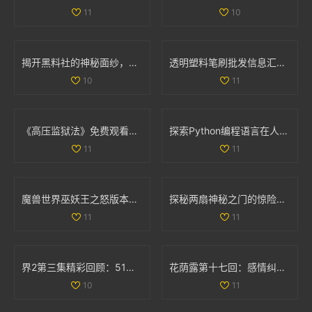
11
10
揭开黑料社的神秘面纱，探讨其背后的真相与影响
透明塑料笔刷批发信息汇总及价格优惠来源分析
10
11
《高压监狱法》免费观看，揭示法律与人性的深刻较量
探索Python编程语言在人与动物行为模拟中的应用与实践
11
11
魔兽世界巫妖王之怒版本最受欢迎职业全面分析与推荐
探秘两扇神秘之门的惊险视频体验与背后故事
11
11
界2第三集精彩回顾：51秒视频带你领略剧情高潮时刻
花荫露第十七回：感情纠葛与命运交错的奇妙旅程
10
11