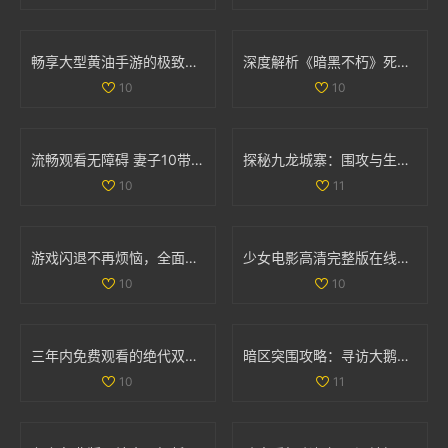
畅享大型黄油手游的极致体验，探索IOS平台新世界
深度解析《暗黑不朽》死灵法师召唤流装备与技能全套攻略
10
10
流畅观看无障碍 妻子10带你畅享高清电视精彩内容
探秘九龙城寨：围攻与生存的传奇故事免费观看版
10
11
游戏闪退不再烦恼，全面解析处理技巧与方法
少女电影高清完整版在线免费观看，畅享视觉盛宴
10
10
三年内免费观看的绝代双骄电影和动漫大全汇总
暗区突围攻略：寻访大鹅农场首领位置详解
10
11