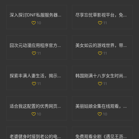
深入探讨DNF私服服务器的安全隐患及技术挑战
尽享忘忧草影视平台，免费畅看精彩动漫视频
10
11
囧次元动漫应用程序官方下载，畅享正版动漫资源的精彩体验
美女如云的游戏世界，带你领略视觉盛宴的无限魅力
11
11
探索丰满人妻生活，揭示她们的独特魅力与精彩故事
韩国刚满十八岁女生时尚搭配宝典展现青春活力
11
11
适合我这配置的优秀网页游戏和单机游戏推荐
美丽姑娘全集在线观看，感受不一样的青春魅力与情感故事
10
10
老婆健身时接到老公的电话，让人意外的瞬间分享
免费观看全剧《遇见王沥川》，感受深情与共鸣的故事旅程