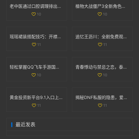
老中医通过口腔调理排出体内阴毒的方法揭秘
植物大战僵尸3全新角色揭秘 異次元之旅精彩不断
10
10
瑶瑶裙装搭配技巧：开襟开叉裙与鞋子的完美组合
追忆王沥川：全剧免费观看引发网友热议与情感共鸣
11
11
轻松掌握QQ飞车手游国服成绩查询技巧和方法
青春悸动与禁忌之恋，泰剧《上瘾》探索爱与欲的复杂关系
10
10
黄金投资新平台9.1入口上线，尽享财富机会与投资资讯
揭秘DNF私服的隐患，爱玩游戏的你该警惕哪些问题
11
11
最近发表