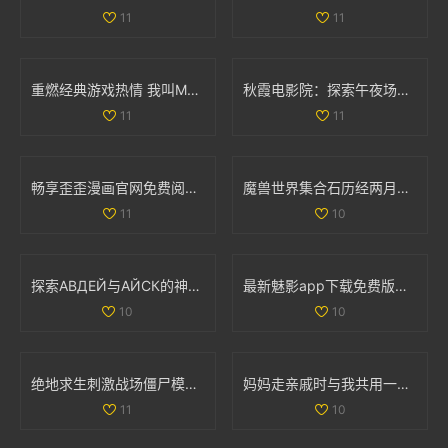
11
11
重燃经典游戏热情 我叫MT的冒险之旅再启航
秋霞电影院：探索午夜场次带来的独特观影体验
11
11
畅享歪歪漫画官网免费阅读的入口与使用指南
魔兽世界集合石历经两月努力 小探成功开启十门全功能
11
10
探索АВДЕЙ与АЙСК的神秘世界与文化魅力
最新魅影app下载免费版，带你体验极致影音乐趣
10
10
绝地求生刺激战场僵尸模式详细攻略与玩法解析
妈妈走亲戚时与我共用一间房子的利与弊探讨
11
10