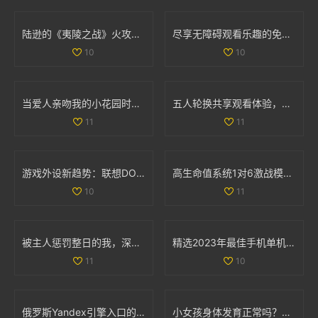
陆逊的《夷陵之战》火攻考察：胜利背后的真实因素分析
尽享无障碍观看乐趣的免费真人在线直播平台推荐
10
10
当爱人亲吻我的小花园时，他对我的爱意有多深厚呢
五人轮换共享观看体验，畅享精彩电视剧无需花费
11
11
游戏外设新趋势：联想DOU小助手深度解析与功能体验
高生命值系统1对6激战模式全解析与玩法攻略
10
11
被主人惩罚整日的我，深刻反思自己的行为与成长
精选2023年最佳手机单机游戏APP推荐与排行榜分享
11
10
俄罗斯Yandex引擎入口的详细解析与使用指南
小女孩身体发育正常吗？肛门微开现象解析