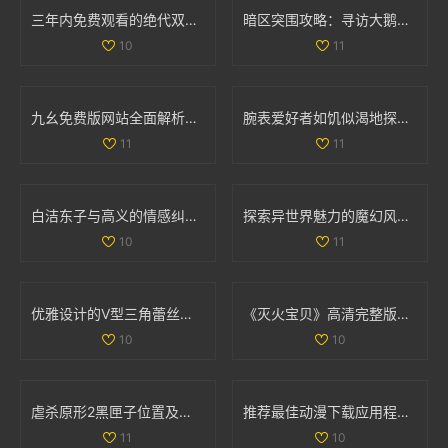
三年内免费观看的绝代双骄电影和动漫大全汇总
暗区突围攻略：寻访大鹅农场首领位置详解
10
11
九幺免费版网站全面解析nbaoffice68ios功能与使用体验
腕表爱好者如饥似渴地探索la.vorace品牌魅力与精品
11
11
白洁东子与高义的情感纠葛与生活轨迹探讨
探索异世界魅力的魔幻风格手游排行榜与推荐游戏
10
11
优雅设计的V型三角蕾丝内裤，舒适与魅力并存的完美选择
《灭火宝贝》高清完整版在线观影全攻略与资源分享
10
10
虐杀原形2黑匣子位置及坐标详细解析与分布图分享
推荐最佳动漫下载应用程序，尽享精彩动漫世界
11
10