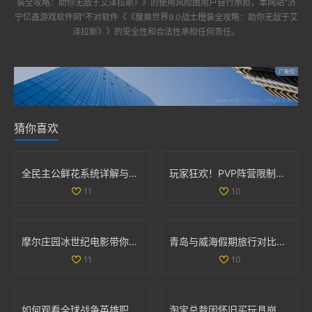
装全攻略：助你无敌于艾泽拉斯》》
的使用风险由用户自行承担，本网站“
济
宁亿鑫游戏软件网
”不对软件
《《魔兽世界9.0战士橙装全攻略：助你无敌于艾
泽拉斯》》
的安全性和合法性承担任何责任。
猜你喜欢
全民主公鲜花系统详解与玩法技巧大盘点
玩家狂欢！PVP阵营限制解除，部落与联盟可组队战斗
11
10
摩尔庄园冰世纪电影带你领略全新奇幻冒险旅程
青岛与威海假期旅行对比全解析，哪个更值得去探索
11
10
如何观看全球战争英雄职业赛事的最新信息与平台推荐
淘宝总裁因怀旧买玩具崩溃哭泣引发热议