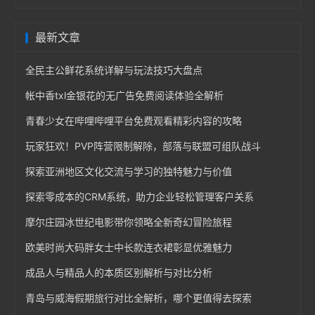
最新文章
全民主公鲜花系统详解与玩法技巧大盘点
帐中香txl金银花的无广告免费阅读体验全解析
青春少女在哔哩哔哩平台免费观看精彩内容的攻略
玩家狂欢！PVP阵营限制解除，部落与联盟可组队战斗
探索亚洲地区文化交流与学习的独特魅力与价值
探索零成本的CRM系统，助力企业轻松管理客户关系
摩尔庄园冰世纪电影带你领略全新奇幻冒险旅程
欧美时尚大码胖女士中长款连衣裙彰显优雅魅力
成品人与精品人的本质区别解析与对比分析
青岛与威海假期旅行对比全解析，哪个更值得去探索