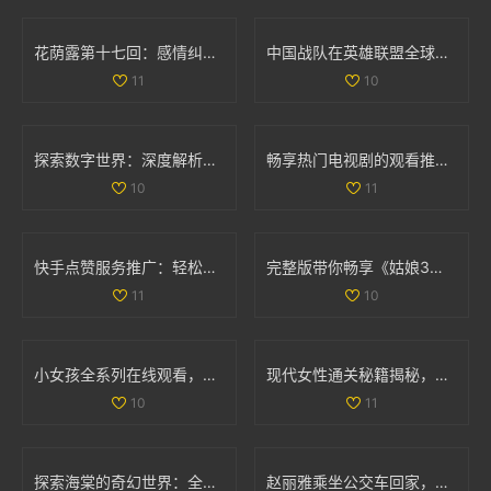
花荫露第十七回：感情纠葛与命运交错的奇妙旅程
中国战队在英雄联盟全球总决赛中的表现与名单分析
11
10
探索数字世界：深度解析35与дода的奇妙结合
畅享热门电视剧的观看推荐，77777免费观看尽在其中
10
11
快手点赞服务推广：轻松获取双重点赞的自助平台指南
完整版带你畅享《姑娘3》精彩剧情与国语配音全纪录
11
10
小女孩全系列在线观看，畅享高清精彩内容尽在掌握
现代女性通关秘籍揭秘，如何轻松完成文字找茬挑战
10
11
探索海棠的奇幻世界：全新游戏体验等你来揭晓
赵丽雅乘坐公交车回家，展现真实亲民的一面