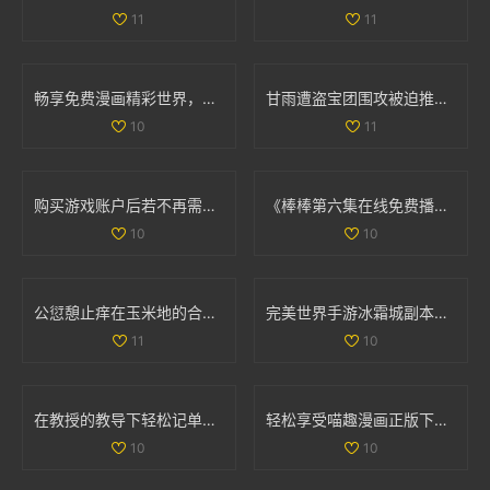
11
11
畅享免费漫画精彩世界，轻松进入漫漫漫画入口页面
甘雨遭盗宝团围攻被迫推离现场 引发网友热议
10
11
购买游戏账户后若不再需要，是否可以申请退款
《棒棒第六集在线免费播放方法分享与观看体验》
10
10
公愆憩止痒在玉米地的合法性解析与相关问题探讨
完美世界手游冰霜城副本高效通关技巧全面解析攻略
11
10
在教授的教导下轻松记单词的趣味电影推荐
轻松享受喵趣漫画正版下载，探索猫咪世界的乐趣
10
10