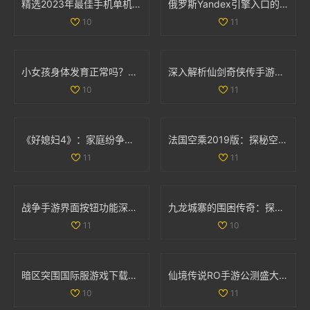
精选2023年最佳手机单机游戏APP推荐与排行榜分享
俄罗斯Yandex引擎入口的详细解析与使用指南
10
11
小女孩身体发育正常吗？肛门微开现象解析
深入解析仙剑奇侠传手游情缘系统的独特魅力与玩法
10
11
《好媳妇4》：家庭纷争与亲情考验交织的真实生活故事
法国空乘2019版：探秘空中服务背后的故事与挑战
11
11
战争手游界面按钮功能深入分析：揭开无尽战斗的神秘面纱
九龙城寨的围困传奇：探索历史中的生存之道
11
10
暗区突围国际服游戏下载指南：畅享极致战斗体验
仙境传说RO手游公测盛大开启 福利返利额度详细解析
10
11