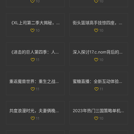
10
10
《XL上司第二季大揭秘，角色发展与剧情变化分析》
街头篮球高手技惊四座，轻松撕扯对手防线让人叹服
10
10
《进击的巨人第四季：人类与巨人最终决战的史诗篇章》
深入探讨17.c.nom背后的意义与应用实例
11
10
重返魔兽世界：重生之战斗的奇幻征程与挑战
蜜糖直播：全新互动体验引领直播行业风潮
11
11
共度浪漫时光，夫妻俩晚间电影推荐，温馨不容错过
2023年热门三国策略单机手游推荐，塔防类游戏排行榜一览
11
10