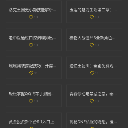
洛克王国史小韵技能解析与专属技能全面解读
玉莲的魅力生活第二章：探索爱情与激情的旅程
10
10
老中医通过口腔调理排出体内阴毒的方法揭秘
植物大战僵尸3全新角色揭秘 異次元之旅精彩不断
10
10
瑶瑶裙装搭配技巧：开襟开叉裙与鞋子的完美组合
追忆王沥川：全剧免费观看引发网友热议与情感共鸣
11
11
轻松掌握QQ飞车手游国服成绩查询技巧和方法
青春悸动与禁忌之恋，泰剧《上瘾》探索爱与欲的复杂关系
10
10
黄金投资新平台9.1入口上线，尽享财富机会与投资资讯
揭秘DNF私服的隐患，爱玩游戏的你该警惕哪些问题