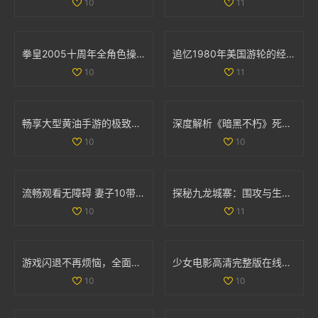
10
11
拳皇2005十周年全角色操作技巧详解与摇杆指南
追忆1980年美国游轮的经典魅力与航海风情
10
11
畅享大型黄油手游的极致体验，探索IOS平台新世界
深度解析《暗黑不朽》死灵法师召唤流装备与技能全套攻略
10
10
流畅观看无障碍 妻子10带你畅享高清电视精彩内容
探秘九龙城寨：围攻与生存的传奇故事免费观看版
10
11
游戏闪退不再烦恼，全面解析处理技巧与方法
少女电影高清完整版在线免费观看，畅享视觉盛宴
10
10