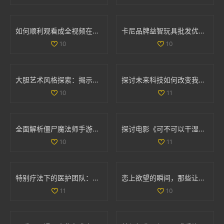
如何顺利观看成全视频在线播放的详细教程与指南
卡尼品牌益智玩具批发优惠信息及产地供应解析
10
10
大胆艺术风格探索：揭示创意与表达的无限可能
探讨未来科技如何改变我们的生活方式与思维方式
10
11
全面解析僵尸魔法师手游与决胜时刻僵尸模式的攻略与技巧
探讨电影《可不可以干湿》的简单处理方法与分析
10
11
特别疗法下的医护团队：双重角色与责任分析
恋上欲望的瞬间，那些让人心跳加速的吻戏大盘点
11
10