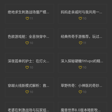
绝地求生刺激战场僵尸模式详细攻略与玩法解析
妈妈走亲戚时与我共用一间房子的利与弊探讨
11
10
色欲游戏舱：全息快穿中的情感交错与命运挑战之旅
经典传奇手游推荐，玩过这两款你绝对老道了！
10
11
深夜孤单的护士：在灯火阑珊中守护生命的坚定身影
深入探秘硬糖1h1vpo的精彩世界与独特魅力
10
10
穿越火线新模式解析：救世主与生化终结者的精彩对抗
草野传奇：小神医的奇妙人生与风流韵事
10
10
老婆在刺激战场与玩家组队搭档，让我心酸不已
魔兽世界8.0版本暗影牧师PVP天赋全面解析与最佳选择指南