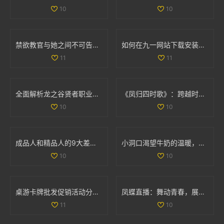
10
10
禁欲教官与她之间不可告人的秘密与欲望探寻
如何在九一网站下载安装NBA应用程序的详细步骤解析
11
11
全面解析龙之谷贤者职业加点与武器选择策略
《凤归四时歌》：跨越时空的爱情传奇与古风魅力
10
10
成品人和精品人的9大差异解析，揭示更深层次的发展哲学
小洞口渴望牛奶的温暖，满足它的小心愿
10
10
桌游卡牌批发促销活动分析及产地货源信息介绍
凤蝶直播：舞动青春，展现魅力人生的全新平台
11
10