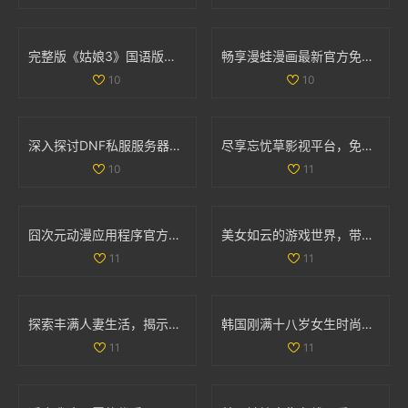
完整版《姑娘3》国语版在线免费观看的最新资源分享
畅享漫蛙漫画最新官方免费版下载安装体验攻略
10
10
深入探讨DNF私服服务器的安全隐患及技术挑战
尽享忘忧草影视平台，免费畅看精彩动漫视频
10
11
囧次元动漫应用程序官方下载，畅享正版动漫资源的精彩体验
美女如云的游戏世界，带你领略视觉盛宴的无限魅力
11
11
探索丰满人妻生活，揭示她们的独特魅力与精彩故事
韩国刚满十八岁女生时尚搭配宝典展现青春活力
11
11