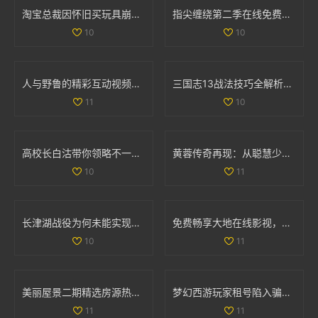
淘宝总裁因怀旧买玩具崩溃哭泣引发热议
指尖缠绕第二季在线免费观看，感受爱情与命运的交织
10
10
人与野鲁的精彩互动视频完整版分享与讨论
三国志13战法技巧全解析：全面掌握战法使用策略与方法
11
10
高校长白沽带你领略不一样的校园人生与冒险之旅
黄蓉传奇再现：从聪慧少女到武林女侠的成长之路
10
11
长津湖战役为何未能实现全歼敌军的深度解析
免费畅享大地在线影视，随时随地观看热门影片
10
11
美丽屋景二期精选房源热销中，抓住机会买房吧
梦幻西游玩家租号陷入骗局 CBG应优化租赁功能保障权益
11
11