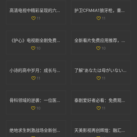
高清电视中精彩呈现的六部热播妻子题材影视作品推荐
护卫CFM4A1狼牙枪，重踏红色警戒与传奇之旅
11
11
《护心》电视剧全剧免费播放链接和观看指南分享
全新看片免费应用推荐，畅享海量高清影视资源
10
10
小诗的高中岁月：成长与梦想交织的日记分享
了解“あなたは母がいない”的深层含义与情感解析
11
11
骨科领域的逆袭：一位医生面对两位患者的挑战与思考
泰剧爱好者必看：免费观看热门经典电视剧推荐大全
10
11
绝地求生刺激战场全新创意工坊上线，体验极寒模式的独特挑战与乐趣
天美影视再创辉煌：融汇创新与经典的视听盛宴