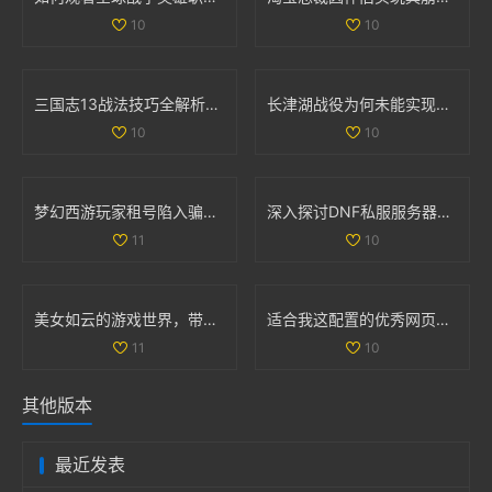
10
10
三国志13战法技巧全解析：全面掌握战法使用策略与方法
长津湖战役为何未能实现全歼敌军的深度解析
10
10
梦幻西游玩家租号陷入骗局 CBG应优化租赁功能保障权益
深入探讨DNF私服服务器的安全隐患及技术挑战
11
10
美女如云的游戏世界，带你领略视觉盛宴的无限魅力
适合我这配置的优秀网页游戏和单机游戏推荐
11
10
其他版本
最近发表