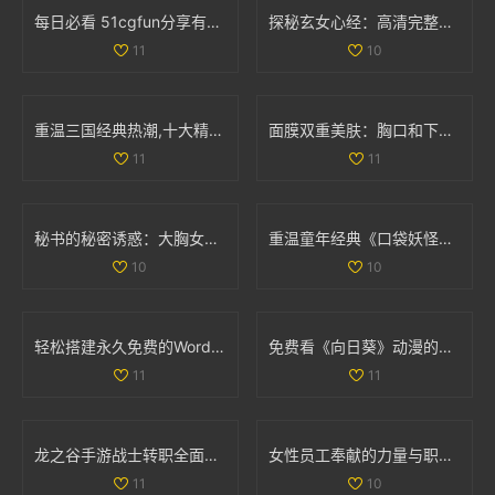
每日必看 51cgfun分享有趣趣闻助你防走丢
探秘玄女心经：高清完整版免费在线观看与解读
11
10
重温三国经典热潮,十大精彩三国手游推荐大盘点！
面膜双重美肤：胸口和下部位养护揭秘动图展示
11
11
秘书的秘密诱惑：大胸女性间的亲密互动与相互渴望
重温童年经典《口袋妖怪强进化2.5》，再续佩奇冒险之旅！
10
10
轻松搭建永久免费的WordPress网站全攻略与实用技巧
免费看《向日葵》动漫的最佳途径和资源分享
11
11
龙之谷手游战士转职全面解析与职业强度对比
女性员工奉献的力量与职场价值的平衡探讨
11
10