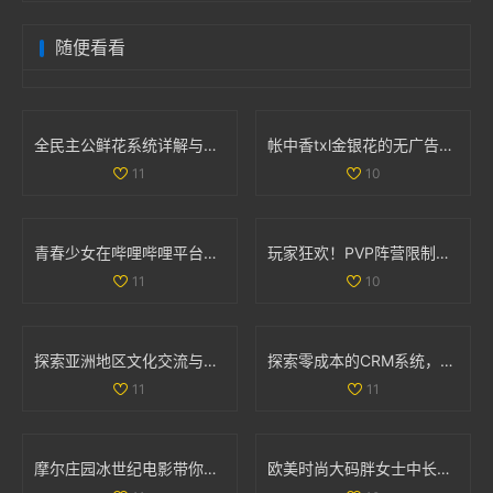
随便看看
全民主公鲜花系统详解与玩法技巧大盘点
帐中香txl金银花的无广告免费阅读体验全解析
11
10
青春少女在哔哩哔哩平台免费观看精彩内容的攻略
玩家狂欢！PVP阵营限制解除，部落与联盟可组队战斗
11
10
探索亚洲地区文化交流与学习的独特魅力与价值
探索零成本的CRM系统，助力企业轻松管理客户关系
11
11
摩尔庄园冰世纪电影带你领略全新奇幻冒险旅程
欧美时尚大码胖女士中长款连衣裙彰显优雅魅力