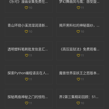
《乐可》漫画全集免费在线阅读，畅享精彩剧情与精彩角色
梦幻舞曲凤与凰：感受旋律中的古典与现代交融
10
11
青山环绕小溪流湿润清新无泥恼人的田园景象
揭开黑料社的神秘面纱，探讨其背后的真相与影响
10
10
透明塑料笔刷批发信息汇总及价格优惠来源分析
《高压监狱法》免费观看，揭示法律与人性的深刻较量
11
11
探索Python编程语言在人与动物行为模拟中的应用与实践
魔兽世界巫妖王之怒版本最受欢迎职业全面分析与推荐
11
11
探秘两扇神秘之门的惊险视频体验与背后故事
界2第三集精彩回顾：51秒视频带你领略剧情高潮时刻
11
10