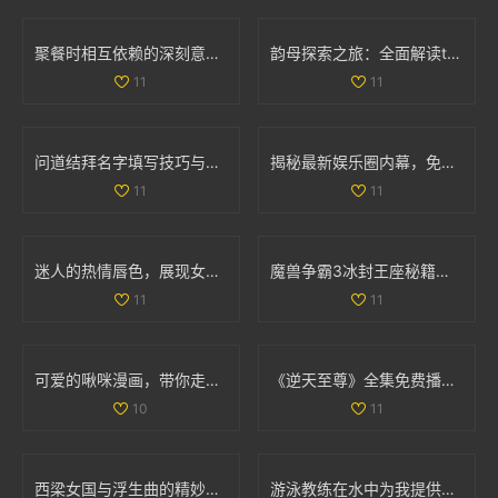
聚餐时相互依赖的深刻意义与人际关系探讨
韵母探索之旅：全面解读t系列102章的音韵奥秘
11
11
问道结拜名字填写技巧与注意事项详解
揭秘最新娱乐圈内幕，免费获取吃瓜爆料精彩内容
11
11
迷人的热情唇色，展现女性独特韵味与魅力
魔兽争霸3冰封王座秘籍全解析，助你轻松通关游戏
11
11
可爱的啾咪漫画，带你走进奇幻的二次元世界
《逆天至尊》全集免费播放，尽享精彩剧情和热血冒险之旅
10
11
西梁女国与浮生曲的精妙连接与创作过程探讨
游泳教练在水中为我提供专业指导的精彩瞬间