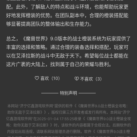
配。此外，了解敌人的特点和战斗环境，也能帮助玩家更
好地发挥橙装的优势。在团队副本中，合理的橙装搭配能
够显著提高团队的整体输出和生存能力。
总之，《魔兽世界》9.0版本的战士橙装系统为玩家提供了
丰富的选择和策略。通过合理的装备选择和搭配，玩家可
以在艾泽拉斯的战斗中无敌于天下。希望每位战士都能在
这片广袤的大陆上，找到属于自己的荣耀与胜利。
喜欢（
10
）
不喜欢（
3
）
特别声明
本网站“
济宁亿鑫游戏软件网
”提供的软件
《《魔兽世界9.0战士橙装全攻略：
助你无敌于艾泽拉斯》》
，版权归第三方开发者或发行商所有。本网站“
济宁
亿鑫游戏软件网
”在2025-01-04 17:55:25收录
《《魔兽世界9.0战士橙装全攻
略：助你无敌于艾泽拉斯》》
时，该软件的内容都属于合规合法。后期软件的
内容如出现违规，请联系网站管理员进行删除。软件
《《魔兽世界9.0战士橙