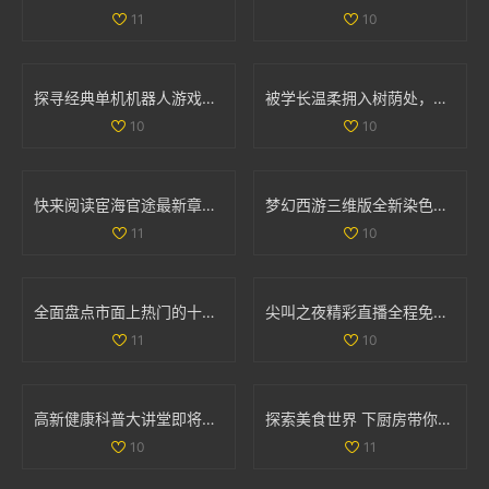
11
10
探寻经典单机机器人游戏的魅力与 nostalgia 回忆之旅
被学长温柔拥入树荫处，心跳加速的感人瞬间
10
10
快来阅读宦海官途最新章节，畅享精彩故事新篇章
梦幻西游三维版全新染色系统上线，个性化角色打造新体验
11
10
全面盘点市面上热门的十款色情软件推荐与分析
尖叫之夜精彩直播全程免费看，与你共同感受音乐狂欢盛宴
11
10
高新健康科普大讲堂即将开启，12月2日至6日精彩课程安排揭晓
探索美食世界 下厨房带你领略烹饪的乐趣与创意
10
11