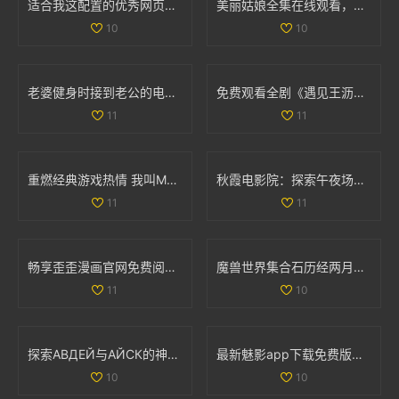
适合我这配置的优秀网页游戏和单机游戏推荐
美丽姑娘全集在线观看，感受不一样的青春魅力与情感故事
10
10
老婆健身时接到老公的电话，让人意外的瞬间分享
免费观看全剧《遇见王沥川》，感受深情与共鸣的故事旅程
11
11
重燃经典游戏热情 我叫MT的冒险之旅再启航
秋霞电影院：探索午夜场次带来的独特观影体验
11
11
畅享歪歪漫画官网免费阅读的入口与使用指南
魔兽世界集合石历经两月努力 小探成功开启十门全功能
11
10
探索АВДЕЙ与АЙСК的神秘世界与文化魅力
最新魅影app下载免费版，带你体验极致影音乐趣
10
10