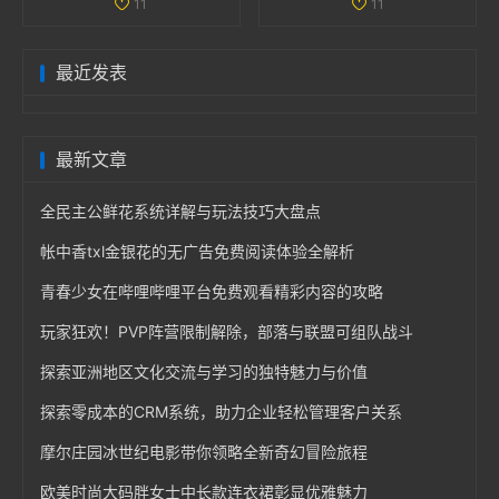
11
11
最近发表
最新文章
全民主公鲜花系统详解与玩法技巧大盘点
帐中香txl金银花的无广告免费阅读体验全解析
青春少女在哔哩哔哩平台免费观看精彩内容的攻略
玩家狂欢！PVP阵营限制解除，部落与联盟可组队战斗
探索亚洲地区文化交流与学习的独特魅力与价值
探索零成本的CRM系统，助力企业轻松管理客户关系
摩尔庄园冰世纪电影带你领略全新奇幻冒险旅程
欧美时尚大码胖女士中长款连衣裙彰显优雅魅力