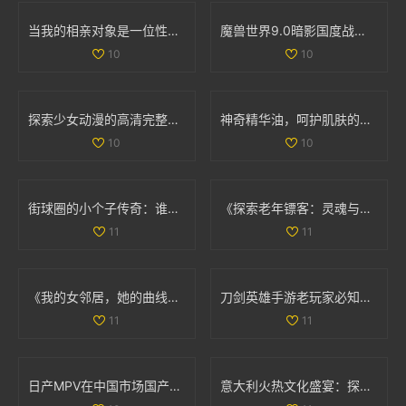
当我的相亲对象是一位性格强硬的学生时，我该如何应对
魔兽世界9.0暗影国度战士职业与专精重磅调优解析
10
10
探索少女动漫的高清完整版免费观看新选择
神奇精华油，呵护肌肤的润泽秘密与使用心得宝典
10
10
街球圈的小个子传奇：谁才是你心中的篮球顶峰人物
《探索老年镖客：灵魂与冒险交织的故事大揭秘》
11
11
《我的女邻居，她的曲线与故事交织的生活》
刀剑英雄手游老玩家必知的职业选择与入门技巧分享
11
11
日产MPV在中国市场国产化进程如何？探索背后原因与影响
意大利火热文化盛宴：探索美食、艺术与历史的独特魅力