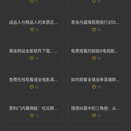
11
10
成品人与精品人的本质区别解析与对比分析
青岛与威海假期旅行对比全解析，哪个更值得去探索
11
10
黄金网站全新软件下载：快速获取最新投资资讯与市场动态
免费观看的姐姐8电视剧全集，畅享精彩剧情与人生故事
10
10
免费在线观看成全电影高清国语版，畅享精彩剧情和感人故事
如何观看全球战争英雄职业赛事的最新信息与平台推荐
10
10
黑料门内幕揭秘：吃瓜群众们的最新爆料大曝光
情感纠葛中的三角戀：从原配到新妾的心路历程
11
10