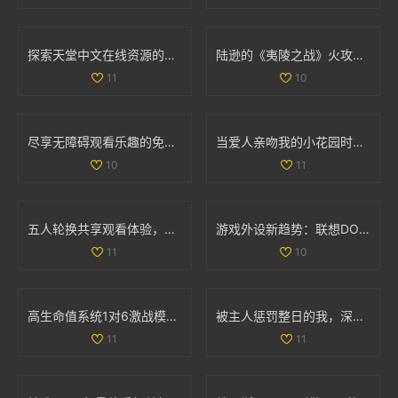
探索天堂中文在线资源的多样选择与使用指南
陆逊的《夷陵之战》火攻考察：胜利背后的真实因素分析
11
10
尽享无障碍观看乐趣的免费真人在线直播平台推荐
当爱人亲吻我的小花园时，他对我的爱意有多深厚呢
10
11
五人轮换共享观看体验，畅享精彩电视剧无需花费
游戏外设新趋势：联想DOU小助手深度解析与功能体验
11
10
高生命值系统1对6激战模式全解析与玩法攻略
被主人惩罚整日的我，深刻反思自己的行为与成长
11
11