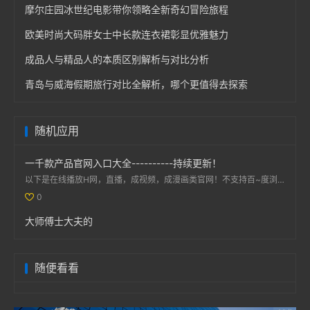
摩尔庄园冰世纪电影带你领略全新奇幻冒险旅程
欧美时尚大码胖女士中长款连衣裙彰显优雅魅力
成品人与精品人的本质区别解析与对比分析
青岛与威海假期旅行对比全解析，哪个更值得去探索
随机应用
一千款产品官网入口大全----------持续更新！
以下是在线播放H网，直播，成视频，成漫画类官网！不支持百~度浏览器访问，用手机默认浏览器打开：免费看...
0
大师傅士大夫的
随便看看