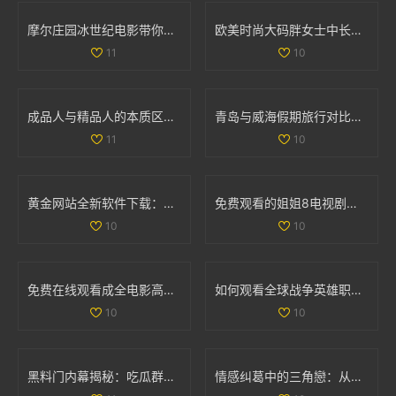
摩尔庄园冰世纪电影带你领略全新奇幻冒险旅程
欧美时尚大码胖女士中长款连衣裙彰显优雅魅力
11
10
成品人与精品人的本质区别解析与对比分析
青岛与威海假期旅行对比全解析，哪个更值得去探索
11
10
黄金网站全新软件下载：快速获取最新投资资讯与市场动态
免费观看的姐姐8电视剧全集，畅享精彩剧情与人生故事
10
10
免费在线观看成全电影高清国语版，畅享精彩剧情和感人故事
如何观看全球战争英雄职业赛事的最新信息与平台推荐
10
10
黑料门内幕揭秘：吃瓜群众们的最新爆料大曝光
情感纠葛中的三角戀：从原配到新妾的心路历程