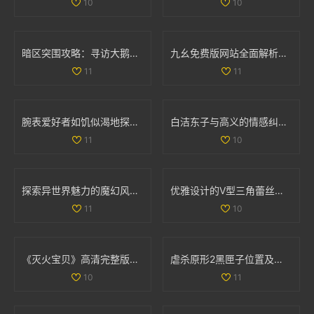
10
10
暗区突围攻略：寻访大鹅农场首领位置详解
九幺免费版网站全面解析nbaoffice68ios功能与使用体验
11
11
腕表爱好者如饥似渴地探索la.vorace品牌魅力与精品
白洁东子与高义的情感纠葛与生活轨迹探讨
11
10
探索异世界魅力的魔幻风格手游排行榜与推荐游戏
优雅设计的V型三角蕾丝内裤，舒适与魅力并存的完美选择
11
10
《灭火宝贝》高清完整版在线观影全攻略与资源分享
虐杀原形2黑匣子位置及坐标详细解析与分布图分享
10
11