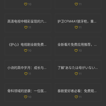
10
11
高清电视中精彩呈现的六部热播妻子题材影视作品推荐
护卫CFM4A1狼牙枪，重踏红色警戒与传奇之旅
11
11
《护心》电视剧全剧免费播放链接和观看指南分享
全新看片免费应用推荐，畅享海量高清影视资源
10
10
小诗的高中岁月：成长与梦想交织的日记分享
了解“あなたは母がいない”的深层含义与情感解析
11
11
骨科领域的逆袭：一位医生面对两位患者的挑战与思考
泰剧爱好者必看：免费观看热门经典电视剧推荐大全
10
11