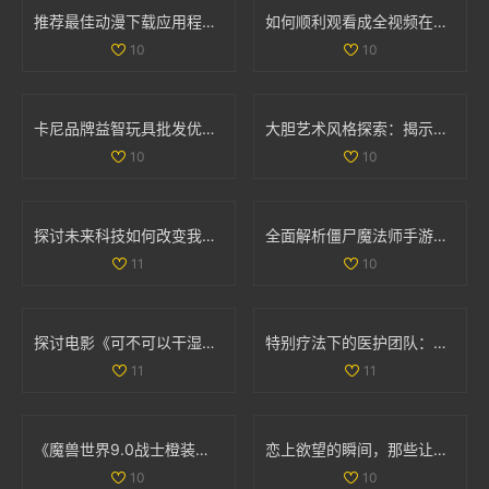
推荐最佳动漫下载应用程序，尽享精彩动漫世界
如何顺利观看成全视频在线播放的详细教程与指南
10
10
卡尼品牌益智玩具批发优惠信息及产地供应解析
大胆艺术风格探索：揭示创意与表达的无限可能
10
10
探讨未来科技如何改变我们的生活方式与思维方式
全面解析僵尸魔法师手游与决胜时刻僵尸模式的攻略与技巧
11
10
探讨电影《可不可以干湿》的简单处理方法与分析
特别疗法下的医护团队：双重角色与责任分析
11
11
《魔兽世界9.0战士橙装全攻略：助你无敌于艾泽拉斯》
恋上欲望的瞬间，那些让人心跳加速的吻戏大盘点
10
10