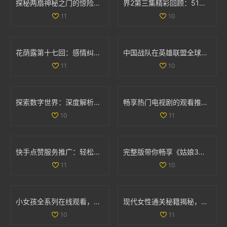
探秘两扇神秘之门的惊险视频体验与背后故事
界2第三集精彩回顾：51秒视频带你领略剧情高潮时刻
11
10
花荫露第十七回：感情纠葛与命运交错的奇妙旅程
中国战队在英雄联盟全球总决赛中的表现与名单分析
11
10
探索数字世界：深度解析35与дода的奇妙结合
畅享热门电视剧的观看推荐，77777免费观看尽在其中
10
11
快手点赞服务推广：轻松获取双重点赞的自助平台指南
完整版带你畅享《姑娘3》精彩剧情与国语配音全纪录
11
10
小女孩全系列在线观看，畅享高清精彩内容尽在掌握
现代女性通关秘籍揭秘，如何轻松完成文字找茬挑战
10
11