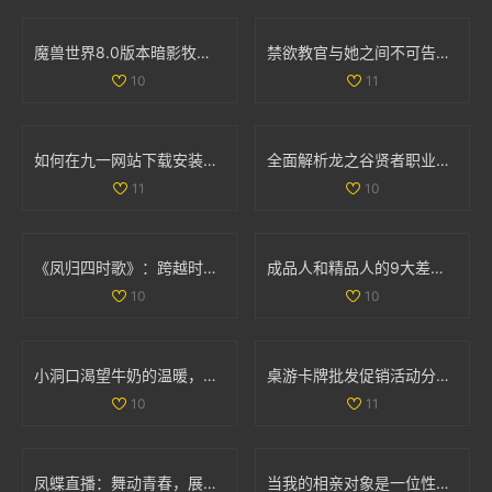
魔兽世界8.0版本暗影牧师PVP天赋全面解析与最佳选择指南
禁欲教官与她之间不可告人的秘密与欲望探寻
10
11
如何在九一网站下载安装NBA应用程序的详细步骤解析
全面解析龙之谷贤者职业加点与武器选择策略
11
10
《凤归四时歌》：跨越时空的爱情传奇与古风魅力
成品人和精品人的9大差异解析，揭示更深层次的发展哲学
10
10
小洞口渴望牛奶的温暖，满足它的小心愿
桌游卡牌批发促销活动分析及产地货源信息介绍
10
11
凤蝶直播：舞动青春，展现魅力人生的全新平台
当我的相亲对象是一位性格强硬的学生时，我该如何应对