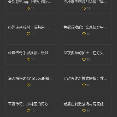
最新魅影app下载免费版，带你体验极致影音乐趣
绝地求生刺激战场僵尸模式详细攻略与玩法解析
10
11
妈妈走亲戚时与我共用一间房子的利与弊探讨
色欲游戏舱：全息快穿中的情感交错与命运挑战之旅
10
10
经典传奇手游推荐，玩过这两款你绝对老道了！
深夜孤单的护士：在灯火阑珊中守护生命的坚定身影
11
10
深入探秘硬糖1h1vpo的精彩世界与独特魅力
穿越火线新模式解析：救世主与生化终结者的精彩对抗
10
10
草野传奇：小神医的奇妙人生与风流韵事
老婆在刺激战场与玩家组队搭档，让我心酸不已
10
10