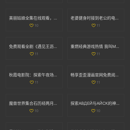
美丽姑娘全集在线观看，感受不一样的青春魅力与情感故事
老婆健身时接到老公的电话，让人意外的瞬间分享
10
11
免费观看全剧《遇见王沥川》，感受深情与共鸣的故事旅程
重燃经典游戏热情 我叫MT的冒险之旅再启航
11
11
秋霞电影院：探索午夜场次带来的独特观影体验
畅享歪歪漫画官网免费阅读的入口与使用指南
11
11
魔兽世界集合石历经两月努力 小探成功开启十门全功能
探索АВДЕЙ与АЙСК的神秘世界与文化魅力
10
10