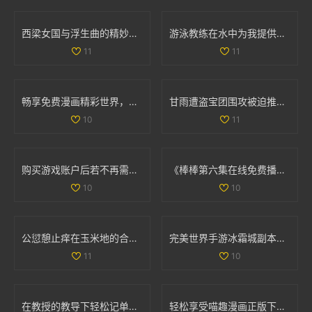
西梁女国与浮生曲的精妙连接与创作过程探讨
游泳教练在水中为我提供专业指导的精彩瞬间
11
11
畅享免费漫画精彩世界，轻松进入漫漫漫画入口页面
甘雨遭盗宝团围攻被迫推离现场 引发网友热议
10
11
购买游戏账户后若不再需要，是否可以申请退款
《棒棒第六集在线免费播放方法分享与观看体验》
10
10
公愆憩止痒在玉米地的合法性解析与相关问题探讨
完美世界手游冰霜城副本高效通关技巧全面解析攻略
11
10
在教授的教导下轻松记单词的趣味电影推荐
轻松享受喵趣漫画正版下载，探索猫咪世界的乐趣