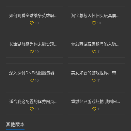
如何观看全球战争英雄职业赛事的最新信息与平台推荐
淘宝总裁因怀旧买玩具崩溃哭泣引发热议
10
10
长津湖战役为何未能实现全歼敌军的深度解析
梦幻西游玩家租号陷入骗局 CBG应优化租赁功能保障权益
10
11
深入探讨DNF私服服务器的安全隐患及技术挑战
美女如云的游戏世界，带你领略视觉盛宴的无限魅力
10
11
适合我这配置的优秀网页游戏和单机游戏推荐
重燃经典游戏热情 我叫MT的冒险之旅再启航
10
11
其他版本