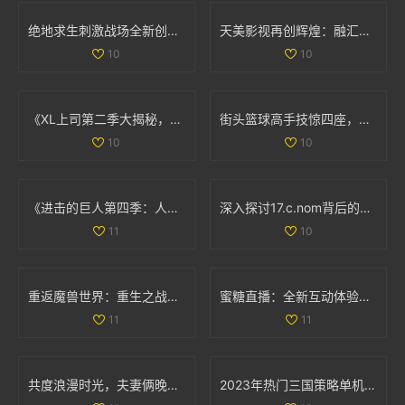
绝地求生刺激战场全新创意工坊上线，体验极寒模式的独特挑战与乐趣
天美影视再创辉煌：融汇创新与经典的视听盛宴
10
10
《XL上司第二季大揭秘，角色发展与剧情变化分析》
街头篮球高手技惊四座，轻松撕扯对手防线让人叹服
10
10
《进击的巨人第四季：人类与巨人最终决战的史诗篇章》
深入探讨17.c.nom背后的意义与应用实例
11
10
重返魔兽世界：重生之战斗的奇幻征程与挑战
蜜糖直播：全新互动体验引领直播行业风潮
11
11
共度浪漫时光，夫妻俩晚间电影推荐，温馨不容错过
2023年热门三国策略单机手游推荐，塔防类游戏排行榜一览