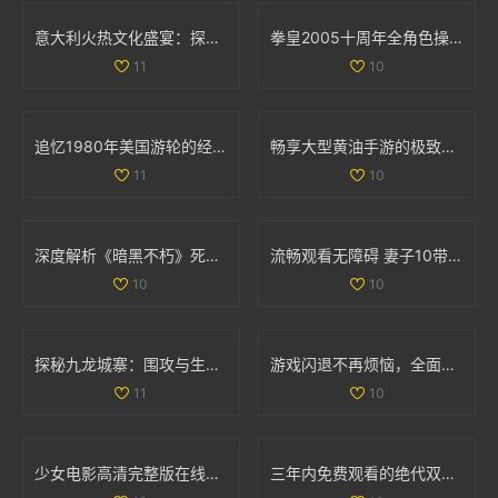
意大利火热文化盛宴：探索美食、艺术与历史的独特魅力
拳皇2005十周年全角色操作技巧详解与摇杆指南
11
10
追忆1980年美国游轮的经典魅力与航海风情
畅享大型黄油手游的极致体验，探索IOS平台新世界
11
10
深度解析《暗黑不朽》死灵法师召唤流装备与技能全套攻略
流畅观看无障碍 妻子10带你畅享高清电视精彩内容
10
10
探秘九龙城寨：围攻与生存的传奇故事免费观看版
游戏闪退不再烦恼，全面解析处理技巧与方法
11
10
少女电影高清完整版在线免费观看，畅享视觉盛宴
三年内免费观看的绝代双骄电影和动漫大全汇总