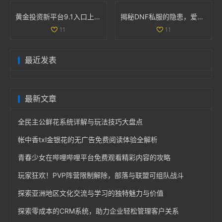
黄金投资新平台9.1入口上线，尽享财富机会与投资资讯
揭秘DNF私服的隐患，爱玩游戏的你该警惕哪些问题
11
11
最近发表
最新文章
全民主公鲜花系统详解与玩法技巧大盘点
帐中香txl金银花的无广告免费阅读体验全解析
青春少女在哔哩哔哩平台免费观看精彩内容的攻略
玩家狂欢！PVP阵营限制解除，部落与联盟可组队战斗
探索亚洲地区文化交流与学习的独特魅力与价值
探索零成本的CRM系统，助力企业轻松管理客户关系