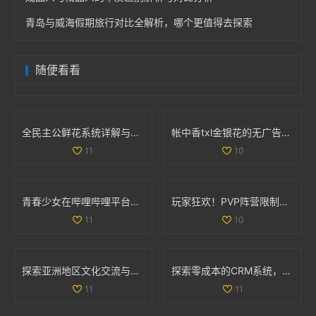
青岛与威海假期旅行对比全解析，哪个更值得去探索
随便看看
全民主公鲜花系统详解与玩法技巧大盘点
帐中香txl金银花的无广告免费阅读体验全解析
11
10
青春少女在哔哩哔哩平台免费观看精彩内容的攻略
玩家狂欢！PVP阵营限制解除，部落与联盟可组队战斗
11
10
探索亚洲地区文化交流与学习的独特魅力与价值
探索零成本的CRM系统，助力企业轻松管理客户关系
11
11