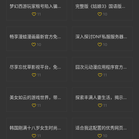
梦幻西游玩家租号陷入骗局 CBG应优化租赁功能保障权益
完整版《姑娘3》国语版在线免费观看的最新资源分享
11
10
畅享漫蛙漫画最新官方免费版下载安装体验攻略
深入探讨DNF私服服务器的安全隐患及技术挑战
10
10
尽享忘忧草影视平台，免费畅看精彩动漫视频
囧次元动漫应用程序官方下载，畅享正版动漫资源的精彩体验
11
11
美女如云的游戏世界，带你领略视觉盛宴的无限魅力
探索丰满人妻生活，揭示她们的独特魅力与精彩故事
11
11
韩国刚满十八岁女生时尚搭配宝典展现青春活力
适合我这配置的优秀网页游戏和单机游戏推荐
11
10