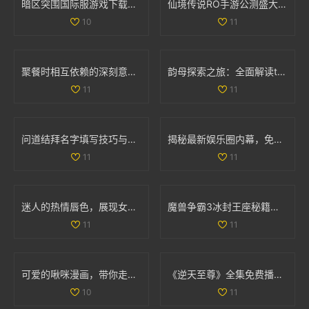
暗区突围国际服游戏下载指南：畅享极致战斗体验
仙境传说RO手游公测盛大开启 福利返利额度详细解析
10
11
聚餐时相互依赖的深刻意义与人际关系探讨
韵母探索之旅：全面解读t系列102章的音韵奥秘
11
11
问道结拜名字填写技巧与注意事项详解
揭秘最新娱乐圈内幕，免费获取吃瓜爆料精彩内容
11
11
迷人的热情唇色，展现女性独特韵味与魅力
魔兽争霸3冰封王座秘籍全解析，助你轻松通关游戏
11
11
可爱的啾咪漫画，带你走进奇幻的二次元世界
《逆天至尊》全集免费播放，尽享精彩剧情和热血冒险之旅
10
11