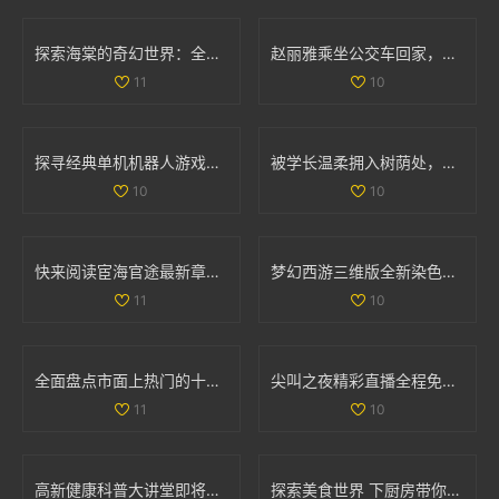
探索海棠的奇幻世界：全新游戏体验等你来揭晓
赵丽雅乘坐公交车回家，展现真实亲民的一面
11
10
探寻经典单机机器人游戏的魅力与 nostalgia 回忆之旅
被学长温柔拥入树荫处，心跳加速的感人瞬间
10
10
快来阅读宦海官途最新章节，畅享精彩故事新篇章
梦幻西游三维版全新染色系统上线，个性化角色打造新体验
11
10
全面盘点市面上热门的十款色情软件推荐与分析
尖叫之夜精彩直播全程免费看，与你共同感受音乐狂欢盛宴
11
10
高新健康科普大讲堂即将开启，12月2日至6日精彩课程安排揭晓
探索美食世界 下厨房带你领略烹饪的乐趣与创意