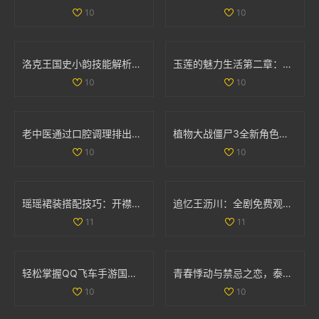
10
10
洛克王国史小韵技能解析与专属技能全面解读
玉莲的魅力生活第二章：探索爱情与激情的旅程
10
10
老中医通过口腔调理排出体内阴毒的方法揭秘
植物大战僵尸3全新角色揭秘 異次元之旅精彩不断
10
10
瑶瑶裙装搭配技巧：开襟开叉裙与鞋子的完美组合
追忆王沥川：全剧免费观看引发网友热议与情感共鸣
11
11
轻松掌握QQ飞车手游国服成绩查询技巧和方法
青春悸动与禁忌之恋，泰剧《上瘾》探索爱与欲的复杂关系
10
10