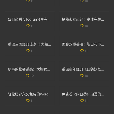
11
10
每日必看 51cgfun分享有趣趣闻助你防走丢
探秘玄女心经：高清完整版免费在线观看与解读
11
10
重温三国经典热潮,十大精彩三国手游推荐大盘点！
面膜双重美肤：胸口和下部位养护揭秘动图展示
11
11
秘书的秘密诱惑：大胸女性间的亲密互动与相互渴望
重温童年经典《口袋妖怪强进化2.5》，再续佩奇冒险之旅！
10
10
轻松搭建永久免费的WordPress网站全攻略与实用技巧
免费看《向日葵》动漫的最佳途径和资源分享
11
11