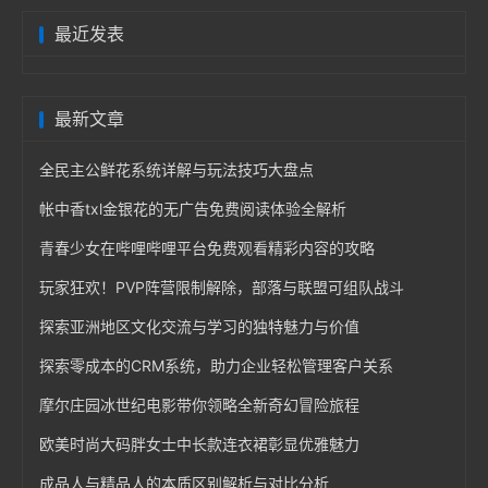
最近发表
最新文章
全民主公鲜花系统详解与玩法技巧大盘点
帐中香txl金银花的无广告免费阅读体验全解析
青春少女在哔哩哔哩平台免费观看精彩内容的攻略
玩家狂欢！PVP阵营限制解除，部落与联盟可组队战斗
探索亚洲地区文化交流与学习的独特魅力与价值
探索零成本的CRM系统，助力企业轻松管理客户关系
摩尔庄园冰世纪电影带你领略全新奇幻冒险旅程
欧美时尚大码胖女士中长款连衣裙彰显优雅魅力
成品人与精品人的本质区别解析与对比分析