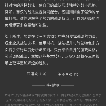
针对性的选择战法，使自己的战队形成独特的战斗风格。
例如，蜀汉的战法重视协同配合，魏国则侧重于强劲的单
体打击。透彻理解各个势力的战法特点，可以为战局的胜
负增添更多变量和可能性。
综上所述，想要在《三国志13》中充分发挥战法的力量，
玩家应从战法选择、使用时机、战法提升与阵营特色多方
面着手进行深度分析与实践。只要结合自身的游戏风格，
灵活调配战法，掌握这些基本技巧，玩家无疑将在三国战
场上取得更加辉煌的胜利。
喜欢（
10
）
不喜欢（
1
）
特别声明
本网站“
济宁亿鑫游戏软件网
”提供的软件
《三国志13战法技巧全解析：全面掌
握战法使用策略与方法》
，版权归第三方开发者或发行商所有。本网站“
济宁
亿鑫游戏软件网
”在2025-01-04 21:40:40收录
《三国志13战法技巧全解析：