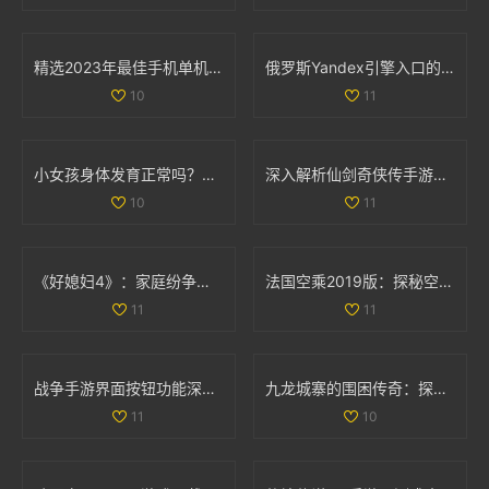
精选2023年最佳手机单机游戏APP推荐与排行榜分享
俄罗斯Yandex引擎入口的详细解析与使用指南
10
11
小女孩身体发育正常吗？肛门微开现象解析
深入解析仙剑奇侠传手游情缘系统的独特魅力与玩法
10
11
《好媳妇4》：家庭纷争与亲情考验交织的真实生活故事
法国空乘2019版：探秘空中服务背后的故事与挑战
11
11
战争手游界面按钮功能深入分析：揭开无尽战斗的神秘面纱
九龙城寨的围困传奇：探索历史中的生存之道
11
10