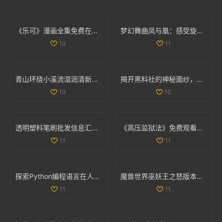
《乐可》漫画全集免费在线阅读，畅享精彩剧情与精彩角色
梦幻舞曲凤与凰：感受旋律中的古典与现代交融
10
11
青山环绕小溪流湿润清新无泥恼人的田园景象
揭开黑料社的神秘面纱，探讨其背后的真相与影响
10
10
透明塑料笔刷批发信息汇总及价格优惠来源分析
《高压监狱法》免费观看，揭示法律与人性的深刻较量
11
11
探索Python编程语言在人与动物行为模拟中的应用与实践
魔兽世界巫妖王之怒版本最受欢迎职业全面分析与推荐
11
11