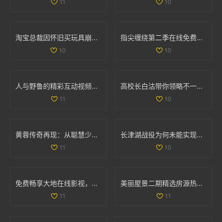
11
10
淘宝总裁因怀旧买玩具崩溃哭泣引发热议
指尖缠绕第二季在线免费观看，感受爱情与命运的交织
10
10
人与野鲁的精彩互动视频完整版分享与讨论
高校长白沽带你领略不一样的校园人生与冒险之旅
11
10
黄蓉传奇再现：从聪慧少女到武林女侠的成长之路
长津湖战役为何未能实现全歼敌军的深度解析
11
10
免费畅享大地在线影视，随时随地观看热门影片
美丽屋景二期精选房源热销中，抓住机会买房吧
11
11