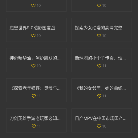
10
10
魔兽世界9.0暗影国度战士职业与专精重磅调优解析
探索少女动漫的高清完整版免费观看新选择
10
10
神奇精华油，呵护肌肤的润泽秘密与使用心得宝典
街球圈的小个子传奇：谁才是你心中的篮球顶峰人物
10
11
《探索老年镖客：灵魂与冒险交织的故事大揭秘》
《我的女邻居，她的曲线与故事交织的生活》
11
11
刀剑英雄手游老玩家必知的职业选择与入门技巧分享
日产MPV在中国市场国产化进程如何？探索背后原因与影响
11
10