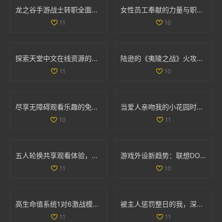
龙之谷手游战士转职全面解析与职业强度对比
女性员工奉献的力量与职场价值的平衡探讨
11
10
探索天堂中文在线资源的多样选择与使用指南
陆逊的《夷陵之战》火攻考察：胜利背后的真实因素分析
11
10
尽享无障碍观看乐趣的免费真人在线直播平台推荐
当爱人亲吻我的小花园时，他对我的爱意有多深厚呢
10
11
五人轮换共享观看体验，畅享精彩电视剧无需花费
游戏外设新趋势：联想DOU小助手深度解析与功能体验
11
10
高生命值系统1对6激战模式全解析与玩法攻略
被主人惩罚整日的我，深刻反思自己的行为与成长
11
11