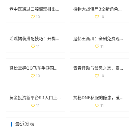
老中医通过口腔调理排出体内阴毒的方法揭秘
植物大战僵尸3全新角色揭秘 異次元之旅精彩不断
10
10
瑶瑶裙装搭配技巧：开襟开叉裙与鞋子的完美组合
追忆王沥川：全剧免费观看引发网友热议与情感共鸣
11
11
轻松掌握QQ飞车手游国服成绩查询技巧和方法
青春悸动与禁忌之恋，泰剧《上瘾》探索爱与欲的复杂关系
10
10
黄金投资新平台9.1入口上线，尽享财富机会与投资资讯
揭秘DNF私服的隐患，爱玩游戏的你该警惕哪些问题
11
11
最近发表