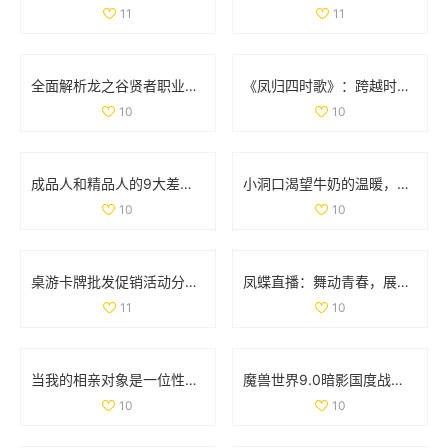
11
11
全面解析龙之谷贤者职业加点与武器选择策略
《凤归四时歌》：跨越时空的爱情传奇与古风魅力
10
10
成品人和精品人的9大差异解析，揭示更深层次的发展哲学
小洞口渴望牛奶的温暖，满足它的小心愿
10
10
桌游卡牌批发促销活动分析及产地货源信息介绍
凤蝶直播：舞动青春，展现魅力人生的全新平台
11
10
当我的相亲对象是一位性格强硬的学生时，我该如何应对
魔兽世界9.0暗影国度战士职业与专精重磅调优解析
10
10