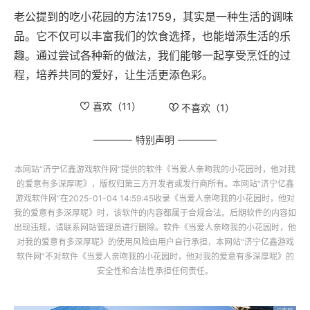
老公提到的吃小花园的方法1759，其实是一种生活的调味
品。它不仅可以丰富我们的饮食选择，也能增添生活的乐
趣。通过尝试各种新的做法，我们能够一起享受烹饪的过
程，培养共同的爱好，让生活更添色彩。
喜欢（
11
）
不喜欢（
1
）
特别声明
本网站“
济宁亿鑫游戏软件网
”提供的软件
《当爱人亲吻我的小花园时，他对我
的爱意有多深厚呢》
，版权归第三方开发者或发行商所有。本网站“
济宁亿鑫
游戏软件网
”在2025-01-04 14:59:45收录
《当爱人亲吻我的小花园时，他对
我的爱意有多深厚呢》
时，该软件的内容都属于合规合法。后期软件的内容如
出现违规，请联系网站管理员进行删除。软件
《当爱人亲吻我的小花园时，他
对我的爱意有多深厚呢》
的使用风险由用户自行承担，本网站“
济宁亿鑫游戏
软件网
”不对软件
《当爱人亲吻我的小花园时，他对我的爱意有多深厚呢》
的
安全性和合法性承担任何责任。