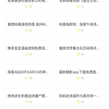
老婆健身时接到老公的电话，让人意外的瞬间分享
免费观看全剧《遇见王沥川》，感受深情与共鸣的故事旅程
11
11
重燃经典游戏热情 我叫MT的冒险之旅再启航
秋霞电影院：探索午夜场次带来的独特观影体验
11
11
畅享歪歪漫画官网免费阅读的入口与使用指南
魔兽世界集合石历经两月努力 小探成功开启十门全功能
11
10
探索АВДЕЙ与АЙСК的神秘世界与文化魅力
最新魅影app下载免费版，带你体验极致影音乐趣
10
10
绝地求生刺激战场僵尸模式详细攻略与玩法解析
妈妈走亲戚时与我共用一间房子的利与弊探讨
11
10