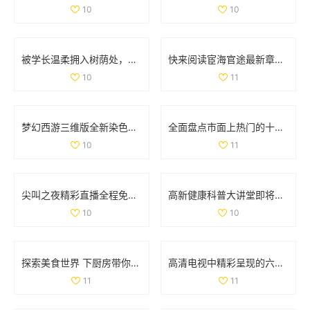
10
10
被学长温柔拥入树荫处，心跳加速的感人瞬间
快来阅读宦海官途最新章节，畅享精彩故事新篇章
10
11
梦幻西游三维版全新染色系统上线，个性化角色打造新体验
全面盘点市面上热门的十款色情软件推荐与分析
10
11
尖叫之夜精彩直播全程免费看，与你共同感受音乐狂欢盛宴
高新健康科普大讲堂即将开启，12月2日至6日精彩课程安排揭晓
10
10
探索美食世界 下厨房带你领略烹饪的乐趣与创意
高清电视中精彩呈现的六部热播妻子题材影视作品推荐
11
11