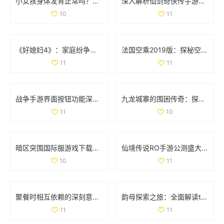
小女孩身体发育正常吗？肛门微开现象解析
深入解析仙剑奇侠传手游情缘系统的独特魅力与玩法
10
11
《好媳妇4》：家庭纷争与亲情考验交织的真实生活故事
法国空乘2019版：探秘空中服务背后的故事与挑战
11
11
战争手游界面按钮功能深入分析：揭开无尽战斗的神秘面纱
九龙城寨的围困传奇：探索历史中的生存之道
11
10
暗区突围国际服游戏下载指南：畅享极致战斗体验
仙境传说RO手游公测盛大开启 福利返利额度详细解析
10
11
聚餐时相互依赖的深刻意义与人际关系探讨
韵母探索之旅：全面解读t系列102章的音韵奥秘
11
11