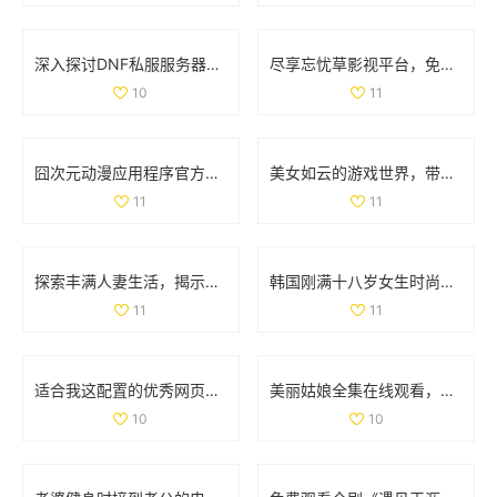
深入探讨DNF私服服务器的安全隐患及技术挑战
尽享忘忧草影视平台，免费畅看精彩动漫视频
10
11
囧次元动漫应用程序官方下载，畅享正版动漫资源的精彩体验
美女如云的游戏世界，带你领略视觉盛宴的无限魅力
11
11
探索丰满人妻生活，揭示她们的独特魅力与精彩故事
韩国刚满十八岁女生时尚搭配宝典展现青春活力
11
11
适合我这配置的优秀网页游戏和单机游戏推荐
美丽姑娘全集在线观看，感受不一样的青春魅力与情感故事
10
10