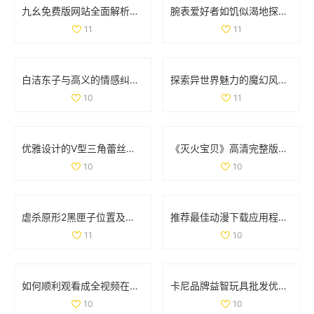
九幺免费版网站全面解析nbaoffice68ios功能与使用体验
腕表爱好者如饥似渴地探索la.vorace品牌魅力与精品
11
11
白洁东子与高义的情感纠葛与生活轨迹探讨
探索异世界魅力的魔幻风格手游排行榜与推荐游戏
10
11
优雅设计的V型三角蕾丝内裤，舒适与魅力并存的完美选择
《灭火宝贝》高清完整版在线观影全攻略与资源分享
10
10
虐杀原形2黑匣子位置及坐标详细解析与分布图分享
推荐最佳动漫下载应用程序，尽享精彩动漫世界
11
10
如何顺利观看成全视频在线播放的详细教程与指南
卡尼品牌益智玩具批发优惠信息及产地供应解析
10
10