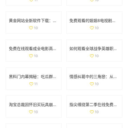
黄金网站全新软件下载：快速获取最新投资资讯与市场动态
免费观看的姐姐8电视剧全集，畅享精彩剧情与人生故事
10
10
免费在线观看成全电影高清国语版，畅享精彩剧情和感人故事
如何观看全球战争英雄职业赛事的最新信息与平台推荐
10
10
黑料门内幕揭秘：吃瓜群众们的最新爆料大曝光
情感纠葛中的三角戀：从原配到新妾的心路历程
11
10
淘宝总裁因怀旧买玩具崩溃哭泣引发热议
指尖缠绕第二季在线免费观看，感受爱情与命运的交织
10
10