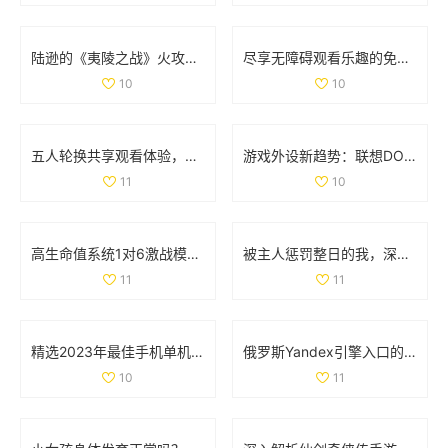
陆逊的《夷陵之战》火攻考察：胜利背后的真实因素分析
尽享无障碍观看乐趣的免费真人在线直播平台推荐
10
10
五人轮换共享观看体验，畅享精彩电视剧无需花费
游戏外设新趋势：联想DOU小助手深度解析与功能体验
11
10
高生命值系统1对6激战模式全解析与玩法攻略
被主人惩罚整日的我，深刻反思自己的行为与成长
11
11
精选2023年最佳手机单机游戏APP推荐与排行榜分享
俄罗斯Yandex引擎入口的详细解析与使用指南
10
11