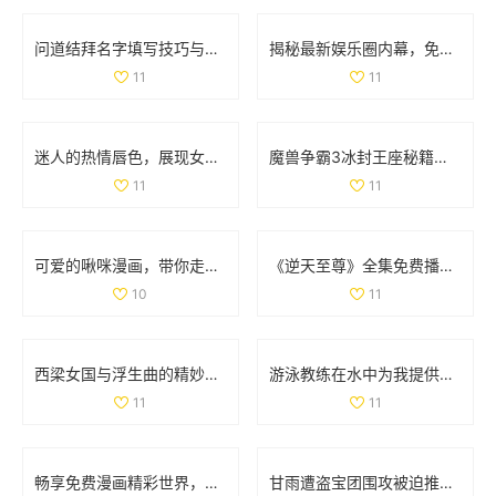
问道结拜名字填写技巧与注意事项详解
揭秘最新娱乐圈内幕，免费获取吃瓜爆料精彩内容
11
11
迷人的热情唇色，展现女性独特韵味与魅力
魔兽争霸3冰封王座秘籍全解析，助你轻松通关游戏
11
11
可爱的啾咪漫画，带你走进奇幻的二次元世界
《逆天至尊》全集免费播放，尽享精彩剧情和热血冒险之旅
10
11
西梁女国与浮生曲的精妙连接与创作过程探讨
游泳教练在水中为我提供专业指导的精彩瞬间
11
11
畅享免费漫画精彩世界，轻松进入漫漫漫画入口页面
甘雨遭盗宝团围攻被迫推离现场 引发网友热议