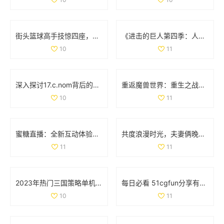
街头篮球高手技惊四座，轻松撕扯对手防线让人叹服
《进击的巨人第四季：人类与巨人最终决战的史诗篇章》
10
11
深入探讨17.c.nom背后的意义与应用实例
重返魔兽世界：重生之战斗的奇幻征程与挑战
10
11
蜜糖直播：全新互动体验引领直播行业风潮
共度浪漫时光，夫妻俩晚间电影推荐，温馨不容错过
11
11
2023年热门三国策略单机手游推荐，塔防类游戏排行榜一览
每日必看 51cgfun分享有趣趣闻助你防走丢
10
11