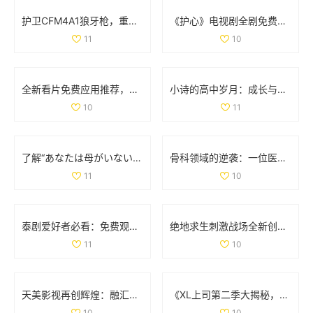
护卫CFM4A1狼牙枪，重踏红色警戒与传奇之旅
《护心》电视剧全剧免费播放链接和观看指南分享
11
10
全新看片免费应用推荐，畅享海量高清影视资源
小诗的高中岁月：成长与梦想交织的日记分享
10
11
了解“あなたは母がいない”的深层含义与情感解析
骨科领域的逆袭：一位医生面对两位患者的挑战与思考
11
10
泰剧爱好者必看：免费观看热门经典电视剧推荐大全
绝地求生刺激战场全新创意工坊上线，体验极寒模式的独特挑战与乐趣
11
10
天美影视再创辉煌：融汇创新与经典的视听盛宴
《XL上司第二季大揭秘，角色发展与剧情变化分析》
10
10