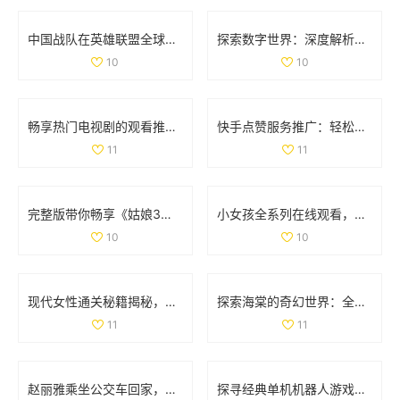
中国战队在英雄联盟全球总决赛中的表现与名单分析
探索数字世界：深度解析35与дода的奇妙结合
10
10
畅享热门电视剧的观看推荐，77777免费观看尽在其中
快手点赞服务推广：轻松获取双重点赞的自助平台指南
11
11
完整版带你畅享《姑娘3》精彩剧情与国语配音全纪录
小女孩全系列在线观看，畅享高清精彩内容尽在掌握
10
10
现代女性通关秘籍揭秘，如何轻松完成文字找茬挑战
探索海棠的奇幻世界：全新游戏体验等你来揭晓
11
11
赵丽雅乘坐公交车回家，展现真实亲民的一面
探寻经典单机机器人游戏的魅力与 nostalgia 回忆之旅