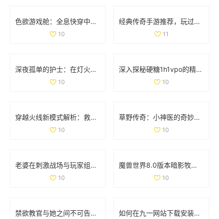
色欲游戏舱：全息快穿中的情感交错与命运挑战之旅
经典传奇手游推荐，玩过这两款你绝对老道了！
10
11
深夜孤单的护士：在灯火阑珊中守护生命的坚定身影
深入探秘硬糖1h1vpo的精彩世界与独特魅力
10
10
穿越火线新模式解析：救世主与生化终结者的精彩对抗
草野传奇：小神医的奇妙人生与风流韵事
10
10
老婆在刺激战场与玩家组队搭档，让我心酸不已
魔兽世界8.0版本暗影牧师PVP天赋全面解析与最佳选择指南
10
10
禁欲教官与她之间不可告人的秘密与欲望探寻
如何在九一网站下载安装NBA应用程序的详细步骤解析