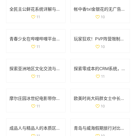
全民主公鲜花系统详解与玩法技巧大盘点
帐中香txl金银花的无广告免费阅读体验全解析
11
10
青春少女在哔哩哔哩平台免费观看精彩内容的攻略
玩家狂欢！PVP阵营限制解除，部落与联盟可组队战斗
11
10
探索亚洲地区文化交流与学习的独特魅力与价值
探索零成本的CRM系统，助力企业轻松管理客户关系
11
11
摩尔庄园冰世纪电影带你领略全新奇幻冒险旅程
欧美时尚大码胖女士中长款连衣裙彰显优雅魅力
11
10
成品人与精品人的本质区别解析与对比分析
青岛与威海假期旅行对比全解析，哪个更值得去探索
11
10