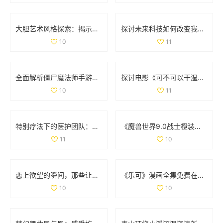
大胆艺术风格探索：揭示创意与表达的无限可能
探讨未来科技如何改变我们的生活方式与思维方式
10
11
全面解析僵尸魔法师手游与决胜时刻僵尸模式的攻略与技巧
探讨电影《可不可以干湿》的简单处理方法与分析
10
11
特别疗法下的医护团队：双重角色与责任分析
《魔兽世界9.0战士橙装全攻略：助你无敌于艾泽拉斯》
11
10
恋上欲望的瞬间，那些让人心跳加速的吻戏大盘点
《乐可》漫画全集免费在线阅读，畅享精彩剧情与精彩角色
10
10