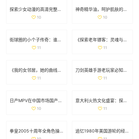
探索少女动漫的高清完整版免费观看新选择
神奇精华油，呵护肌肤的润泽秘密与使用心得宝典
10
10
街球圈的小个子传奇：谁才是你心中的篮球顶峰人物
《探索老年镖客：灵魂与冒险交织的故事大揭秘》
11
11
《我的女邻居，她的曲线与故事交织的生活》
刀剑英雄手游老玩家必知的职业选择与入门技巧分享
11
11
日产MPV在中国市场国产化进程如何？探索背后原因与影响
意大利火热文化盛宴：探索美食、艺术与历史的独特魅力
10
11
拳皇2005十周年全角色操作技巧详解与摇杆指南
追忆1980年美国游轮的经典魅力与航海风情
10
11