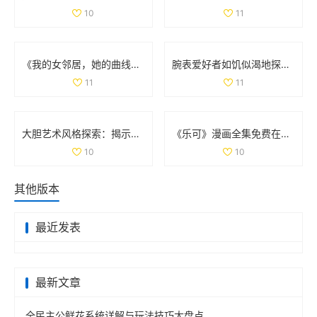
10
11
《我的女邻居，她的曲线与故事交织的生活》
腕表爱好者如饥似渴地探索la.vorace品牌魅力与精品
11
11
大胆艺术风格探索：揭示创意与表达的无限可能
《乐可》漫画全集免费在线阅读，畅享精彩剧情与精彩角色
10
10
其他版本
最近发表
最新文章
全民主公鲜花系统详解与玩法技巧大盘点