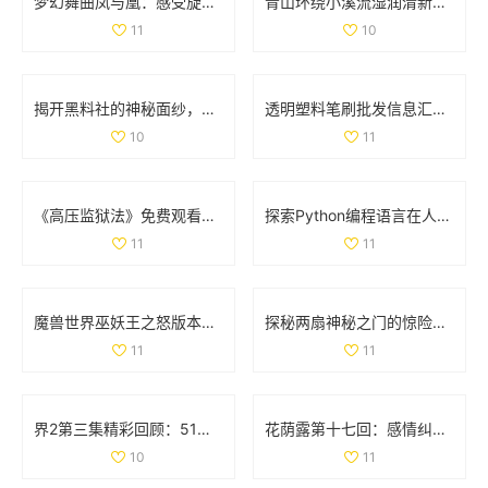
梦幻舞曲凤与凰：感受旋律中的古典与现代交融
青山环绕小溪流湿润清新无泥恼人的田园景象
11
10
揭开黑料社的神秘面纱，探讨其背后的真相与影响
透明塑料笔刷批发信息汇总及价格优惠来源分析
10
11
《高压监狱法》免费观看，揭示法律与人性的深刻较量
探索Python编程语言在人与动物行为模拟中的应用与实践
11
11
魔兽世界巫妖王之怒版本最受欢迎职业全面分析与推荐
探秘两扇神秘之门的惊险视频体验与背后故事
11
11
界2第三集精彩回顾：51秒视频带你领略剧情高潮时刻
花荫露第十七回：感情纠葛与命运交错的奇妙旅程
10
11