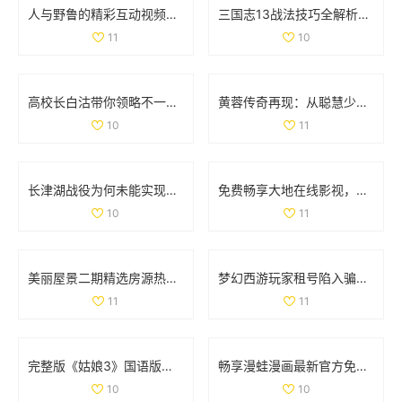
人与野鲁的精彩互动视频完整版分享与讨论
三国志13战法技巧全解析：全面掌握战法使用策略与方法
11
10
高校长白沽带你领略不一样的校园人生与冒险之旅
黄蓉传奇再现：从聪慧少女到武林女侠的成长之路
10
11
长津湖战役为何未能实现全歼敌军的深度解析
免费畅享大地在线影视，随时随地观看热门影片
10
11
美丽屋景二期精选房源热销中，抓住机会买房吧
梦幻西游玩家租号陷入骗局 CBG应优化租赁功能保障权益
11
11
完整版《姑娘3》国语版在线免费观看的最新资源分享
畅享漫蛙漫画最新官方免费版下载安装体验攻略
10
10