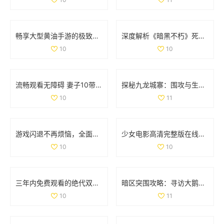
畅享大型黄油手游的极致体验，探索IOS平台新世界
深度解析《暗黑不朽》死灵法师召唤流装备与技能全套攻略
10
10
流畅观看无障碍 妻子10带你畅享高清电视精彩内容
探秘九龙城寨：围攻与生存的传奇故事免费观看版
10
11
游戏闪退不再烦恼，全面解析处理技巧与方法
少女电影高清完整版在线免费观看，畅享视觉盛宴
10
10
三年内免费观看的绝代双骄电影和动漫大全汇总
暗区突围攻略：寻访大鹅农场首领位置详解
10
11