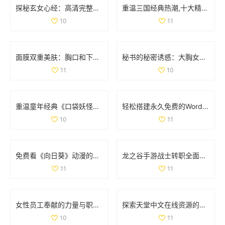
探秘玄女心经：高清完整版免费在线观看与解读
重温三国经典热潮,十大精彩三国手游推荐大盘点！
10
11
面膜双重美肤：胸口和下部位养护揭秘动图展示
秘书的秘密诱惑：大胸女性间的亲密互动与相互渴望
11
10
重温童年经典《口袋妖怪强进化2.5》，再续佩奇冒险之旅！
轻松搭建永久免费的WordPress网站全攻略与实用技巧
10
11
免费看《向日葵》动漫的最佳途径和资源分享
龙之谷手游战士转职全面解析与职业强度对比
11
11
女性员工奉献的力量与职场价值的平衡探讨
探索天堂中文在线资源的多样选择与使用指南
10
11