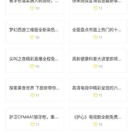
被学长温柔拥入树荫处，心跳加速的感人瞬间
快来阅读宦海官途最新章节，畅享精彩故事新篇章
10
11
梦幻西游三维版全新染色系统上线，个性化角色打造新体验
全面盘点市面上热门的十款色情软件推荐与分析
10
11
尖叫之夜精彩直播全程免费看，与你共同感受音乐狂欢盛宴
高新健康科普大讲堂即将开启，12月2日至6日精彩课程安排揭晓
10
10
探索美食世界 下厨房带你领略烹饪的乐趣与创意
高清电视中精彩呈现的六部热播妻子题材影视作品推荐
11
11
护卫CFM4A1狼牙枪，重踏红色警戒与传奇之旅
《护心》电视剧全剧免费播放链接和观看指南分享
11
10