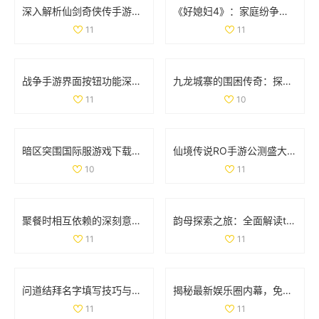
深入解析仙剑奇侠传手游情缘系统的独特魅力与玩法
《好媳妇4》：家庭纷争与亲情考验交织的真实生活故事
11
11
战争手游界面按钮功能深入分析：揭开无尽战斗的神秘面纱
九龙城寨的围困传奇：探索历史中的生存之道
11
10
暗区突围国际服游戏下载指南：畅享极致战斗体验
仙境传说RO手游公测盛大开启 福利返利额度详细解析
10
11
聚餐时相互依赖的深刻意义与人际关系探讨
韵母探索之旅：全面解读t系列102章的音韵奥秘
11
11
问道结拜名字填写技巧与注意事项详解
揭秘最新娱乐圈内幕，免费获取吃瓜爆料精彩内容
11
11