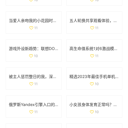
当爱人亲吻我的小花园时，他对我的爱意有多深厚呢
五人轮换共享观看体验，畅享精彩电视剧无需花费
11
11
游戏外设新趋势：联想DOU小助手深度解析与功能体验
高生命值系统1对6激战模式全解析与玩法攻略
10
11
被主人惩罚整日的我，深刻反思自己的行为与成长
精选2023年最佳手机单机游戏APP推荐与排行榜分享
11
10
俄罗斯Yandex引擎入口的详细解析与使用指南
小女孩身体发育正常吗？肛门微开现象解析
11
10