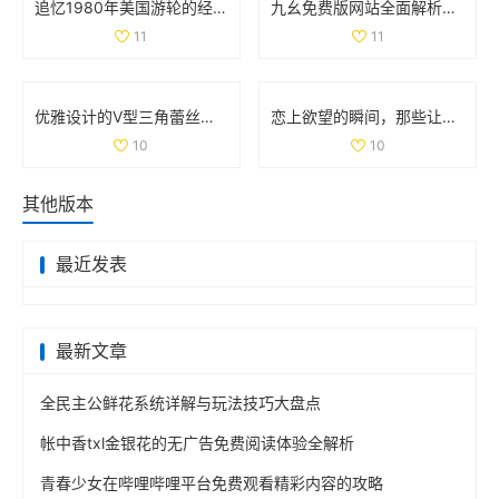
追忆1980年美国游轮的经典魅力与航海风情
九幺免费版网站全面解析nbaoffice68ios功能与使用体验
11
11
优雅设计的V型三角蕾丝内裤，舒适与魅力并存的完美选择
恋上欲望的瞬间，那些让人心跳加速的吻戏大盘点
10
10
其他版本
最近发表
最新文章
全民主公鲜花系统详解与玩法技巧大盘点
帐中香txl金银花的无广告免费阅读体验全解析
青春少女在哔哩哔哩平台免费观看精彩内容的攻略