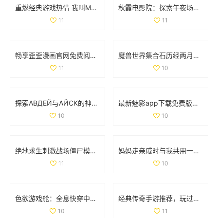
重燃经典游戏热情 我叫MT的冒险之旅再启航
秋霞电影院：探索午夜场次带来的独特观影体验
11
11
畅享歪歪漫画官网免费阅读的入口与使用指南
魔兽世界集合石历经两月努力 小探成功开启十门全功能
11
10
探索АВДЕЙ与АЙСК的神秘世界与文化魅力
最新魅影app下载免费版，带你体验极致影音乐趣
10
10
绝地求生刺激战场僵尸模式详细攻略与玩法解析
妈妈走亲戚时与我共用一间房子的利与弊探讨
11
10
色欲游戏舱：全息快穿中的情感交错与命运挑战之旅
经典传奇手游推荐，玩过这两款你绝对老道了！
10
11