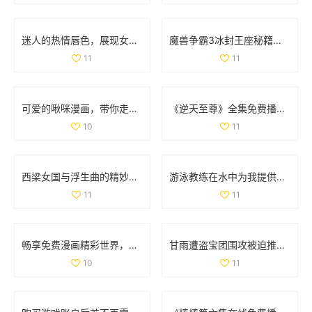
迷人的热情唇色，展现女性独特韵味与魅力
魔兽争霸3冰封王座秘籍全解析，助你轻松通关游戏
11
11
可爱的啾咪漫画，带你走进奇幻的二次元世界
《逆天至尊》全集免费播放，尽享精彩剧情和热血冒险之旅
10
11
西梁女国与浮生曲的精妙连接与创作过程探讨
游泳教练在水中为我提供专业指导的精彩瞬间
11
11
畅享免费漫画精彩世界，轻松进入漫漫漫画入口页面
甘雨遭盗宝团围攻被迫推离现场 引发网友热议
10
11