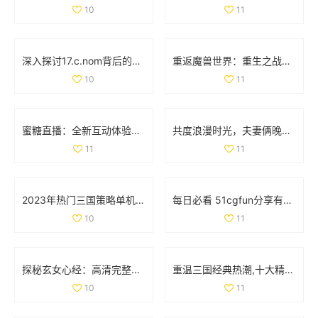
10
11
深入探讨17.c.nom背后的意义与应用实例
重返魔兽世界：重生之战斗的奇幻征程与挑战
10
11
蜜糖直播：全新互动体验引领直播行业风潮
共度浪漫时光，夫妻俩晚间电影推荐，温馨不容错过
11
11
2023年热门三国策略单机手游推荐，塔防类游戏排行榜一览
每日必看 51cgfun分享有趣趣闻助你防走丢
10
11
探秘玄女心经：高清完整版免费在线观看与解读
重温三国经典热潮,十大精彩三国手游推荐大盘点！
10
11