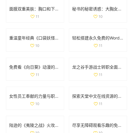
面膜双重美肤：胸口和下部位养护揭秘动图展示
秘书的秘密诱惑：大胸女性间的亲密互动与相互渴望
11
10
重温童年经典《口袋妖怪强进化2.5》，再续佩奇冒险之旅！
轻松搭建永久免费的WordPress网站全攻略与实用技巧
10
11
免费看《向日葵》动漫的最佳途径和资源分享
龙之谷手游战士转职全面解析与职业强度对比
11
11
女性员工奉献的力量与职场价值的平衡探讨
探索天堂中文在线资源的多样选择与使用指南
10
11
陆逊的《夷陵之战》火攻考察：胜利背后的真实因素分析
尽享无障碍观看乐趣的免费真人在线直播平台推荐
10
10