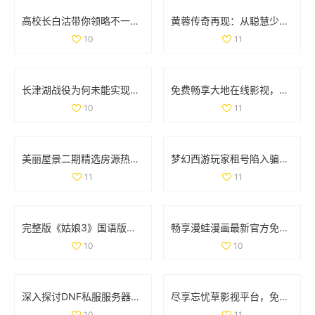
高校长白沽带你领略不一样的校园人生与冒险之旅
黄蓉传奇再现：从聪慧少女到武林女侠的成长之路
10
11
长津湖战役为何未能实现全歼敌军的深度解析
免费畅享大地在线影视，随时随地观看热门影片
10
11
美丽屋景二期精选房源热销中，抓住机会买房吧
梦幻西游玩家租号陷入骗局 CBG应优化租赁功能保障权益
11
11
完整版《姑娘3》国语版在线免费观看的最新资源分享
畅享漫蛙漫画最新官方免费版下载安装体验攻略
10
10
深入探讨DNF私服服务器的安全隐患及技术挑战
尽享忘忧草影视平台，免费畅看精彩动漫视频
10
11