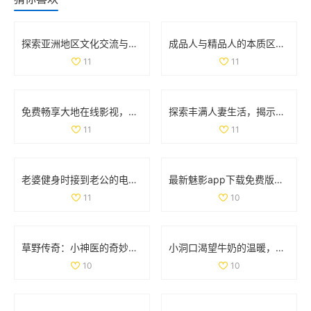
探索亚洲地区文化交流与学习的独特魅力与价值
成品人与精品人的本质区别解析与对比分析
11
11
免费畅享大地在线影视，随时随地观看热门影片
探索丰满人妻生活，揭示她们的独特魅力与精彩故事
11
11
老婆健身时接到老公的电话，让人意外的瞬间分享
最新魅影app下载免费版，带你体验极致影音乐趣
11
10
草野传奇：小神医的奇妙人生与风流韵事
小洞口渴望牛奶的温暖，满足它的小心愿
10
10