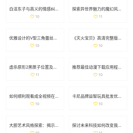
白洁东子与高义的情感纠葛与生活轨迹探讨
探索异世界魅力的魔幻风格手游排行榜与推荐游戏
10
11
优雅设计的V型三角蕾丝内裤，舒适与魅力并存的完美选择
《灭火宝贝》高清完整版在线观影全攻略与资源分享
10
10
虐杀原形2黑匣子位置及坐标详细解析与分布图分享
推荐最佳动漫下载应用程序，尽享精彩动漫世界
11
10
如何顺利观看成全视频在线播放的详细教程与指南
卡尼品牌益智玩具批发优惠信息及产地供应解析
10
10
大胆艺术风格探索：揭示创意与表达的无限可能
探讨未来科技如何改变我们的生活方式与思维方式
10
11