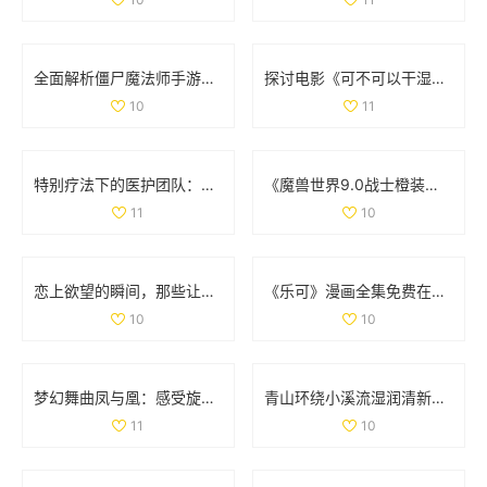
全面解析僵尸魔法师手游与决胜时刻僵尸模式的攻略与技巧
探讨电影《可不可以干湿》的简单处理方法与分析
10
11
特别疗法下的医护团队：双重角色与责任分析
《魔兽世界9.0战士橙装全攻略：助你无敌于艾泽拉斯》
11
10
恋上欲望的瞬间，那些让人心跳加速的吻戏大盘点
《乐可》漫画全集免费在线阅读，畅享精彩剧情与精彩角色
10
10
梦幻舞曲凤与凰：感受旋律中的古典与现代交融
青山环绕小溪流湿润清新无泥恼人的田园景象
11
10