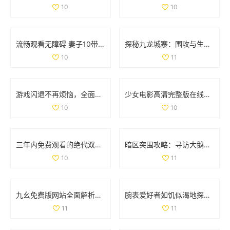
10
10
流畅观看无障碍 妻子10带你畅享高清电视精彩内容
探秘九龙城寨：围攻与生存的传奇故事免费观看版
10
11
游戏闪退不再烦恼，全面解析处理技巧与方法
少女电影高清完整版在线免费观看，畅享视觉盛宴
10
10
三年内免费观看的绝代双骄电影和动漫大全汇总
暗区突围攻略：寻访大鹅农场首领位置详解
10
11
九幺免费版网站全面解析nbaoffice68ios功能与使用体验
腕表爱好者如饥似渴地探索la.vorace品牌魅力与精品
11
11