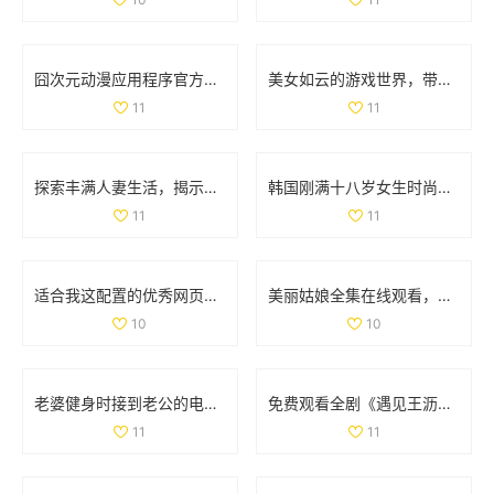
囧次元动漫应用程序官方下载，畅享正版动漫资源的精彩体验
美女如云的游戏世界，带你领略视觉盛宴的无限魅力
11
11
探索丰满人妻生活，揭示她们的独特魅力与精彩故事
韩国刚满十八岁女生时尚搭配宝典展现青春活力
11
11
适合我这配置的优秀网页游戏和单机游戏推荐
美丽姑娘全集在线观看，感受不一样的青春魅力与情感故事
10
10
老婆健身时接到老公的电话，让人意外的瞬间分享
免费观看全剧《遇见王沥川》，感受深情与共鸣的故事旅程
11
11