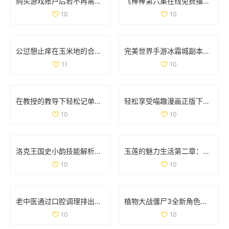
购买游戏账户后若不再需要，是否可以申请退款
《棒棒第六集在线免费播放方法分享与观看体验》
10
10
公愆憩止痒在玉米地的合法性解析与相关问题探讨
完美世界手游冰霜城副本高效通关技巧全面解析攻略
11
10
在教授的教导下轻松记单词的趣味电影推荐
轻松享受喵趣漫画正版下载，探索猫咪世界的乐趣
10
10
洛克王国史小韵技能解析与专属技能全面解读
玉莲的魅力生活第二章：探索爱情与激情的旅程
10
10
老中医通过口腔调理排出体内阴毒的方法揭秘
植物大战僵尸3全新角色揭秘 異次元之旅精彩不断
10
10