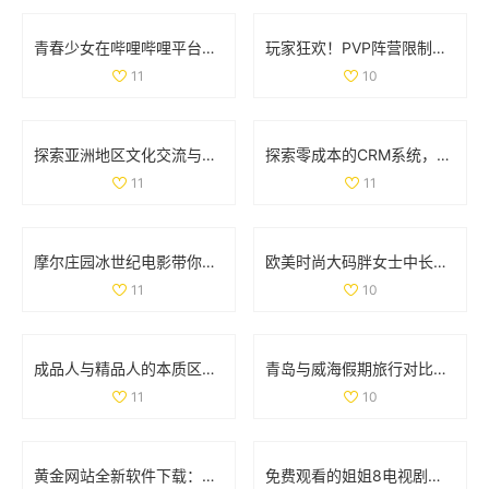
青春少女在哔哩哔哩平台免费观看精彩内容的攻略
玩家狂欢！PVP阵营限制解除，部落与联盟可组队战斗
11
10
探索亚洲地区文化交流与学习的独特魅力与价值
探索零成本的CRM系统，助力企业轻松管理客户关系
11
11
摩尔庄园冰世纪电影带你领略全新奇幻冒险旅程
欧美时尚大码胖女士中长款连衣裙彰显优雅魅力
11
10
成品人与精品人的本质区别解析与对比分析
青岛与威海假期旅行对比全解析，哪个更值得去探索
11
10
黄金网站全新软件下载：快速获取最新投资资讯与市场动态
免费观看的姐姐8电视剧全集，畅享精彩剧情与人生故事