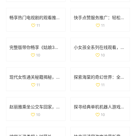
畅享热门电视剧的观看推荐，77777免费观看尽在其中
快手点赞服务推广：轻松获取双重点赞的自助平台指南
11
11
完整版带你畅享《姑娘3》精彩剧情与国语配音全纪录
小女孩全系列在线观看，畅享高清精彩内容尽在掌握
10
10
现代女性通关秘籍揭秘，如何轻松完成文字找茬挑战
探索海棠的奇幻世界：全新游戏体验等你来揭晓
11
11
赵丽雅乘坐公交车回家，展现真实亲民的一面
探寻经典单机机器人游戏的魅力与 nostalgia 回忆之旅
10
10