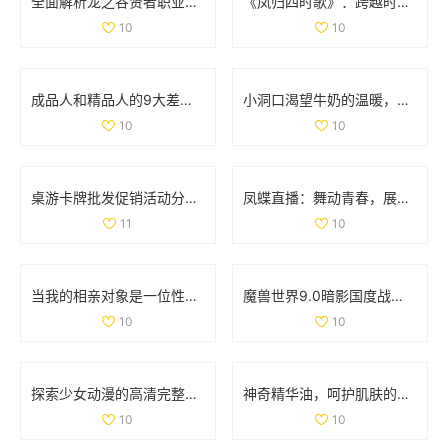
全面解析龙之谷贤者职业加点与武器选择策略
《凤归四时歌》：跨越时空的爱情传奇与古风魅力
10
10
成品人和精品人的9大差异解析，揭示更深层次的发展哲学
小洞口渴望牛奶的温暖，满足它的小心愿
10
10
桌游卡牌批发促销活动分析及产地货源信息介绍
凤蝶直播：舞动青春，展现魅力人生的全新平台
11
10
当我的相亲对象是一位性格强硬的学生时，我该如何应对
魔兽世界9.0暗影国度战士职业与专精重磅调优解析
10
10
探索少女动漫的高清完整版免费观看新选择
神奇精华油，呵护肌肤的润泽秘密与使用心得宝典
10
10