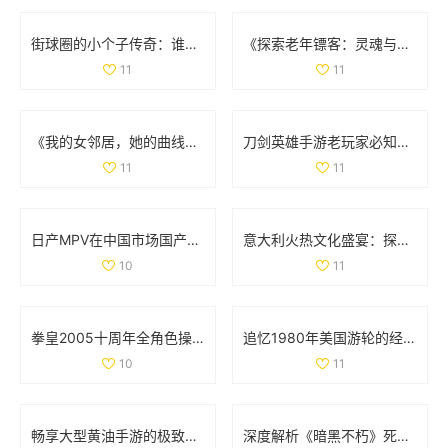
街球圈的小个子传奇：谁才是你心中的篮球顶峰人物
《探索老年镖客：灵魂与冒险交织的故事大揭秘》
11
11
《我的女邻居，她的曲线与故事交织的生活》
刀剑英雄手游老玩家必知的职业选择与入门技巧分享
11
11
日产MPV在中国市场国产化进程如何？探索背后原因与影响
意大利火热文化盛宴：探索美食、艺术与历史的独特魅力
10
11
拳皇2005十周年全角色操作技巧详解与摇杆指南
追忆1980年美国游轮的经典魅力与航海风情
10
11
畅享大型黄油手游的极致体验，探索IOS平台新世界
深度解析《暗黑不朽》死灵法师召唤流装备与技能全套攻略