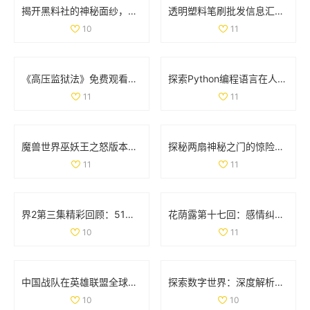
揭开黑料社的神秘面纱，探讨其背后的真相与影响
透明塑料笔刷批发信息汇总及价格优惠来源分析
10
11
《高压监狱法》免费观看，揭示法律与人性的深刻较量
探索Python编程语言在人与动物行为模拟中的应用与实践
11
11
魔兽世界巫妖王之怒版本最受欢迎职业全面分析与推荐
探秘两扇神秘之门的惊险视频体验与背后故事
11
11
界2第三集精彩回顾：51秒视频带你领略剧情高潮时刻
花荫露第十七回：感情纠葛与命运交错的奇妙旅程
10
11
中国战队在英雄联盟全球总决赛中的表现与名单分析
探索数字世界：深度解析35与дода的奇妙结合
10
10