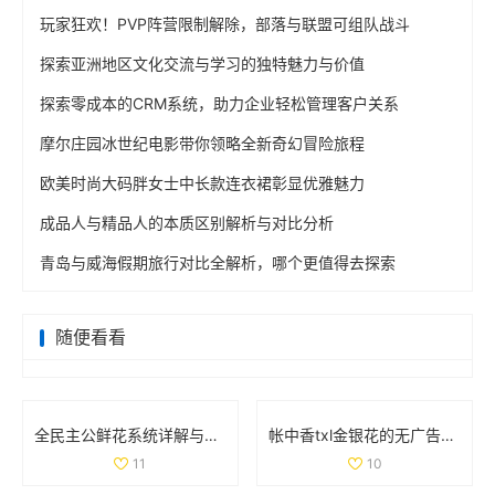
玩家狂欢！PVP阵营限制解除，部落与联盟可组队战斗
探索亚洲地区文化交流与学习的独特魅力与价值
探索零成本的CRM系统，助力企业轻松管理客户关系
摩尔庄园冰世纪电影带你领略全新奇幻冒险旅程
欧美时尚大码胖女士中长款连衣裙彰显优雅魅力
成品人与精品人的本质区别解析与对比分析
青岛与威海假期旅行对比全解析，哪个更值得去探索
随便看看
全民主公鲜花系统详解与玩法技巧大盘点
帐中香txl金银花的无广告免费阅读体验全解析
11
10