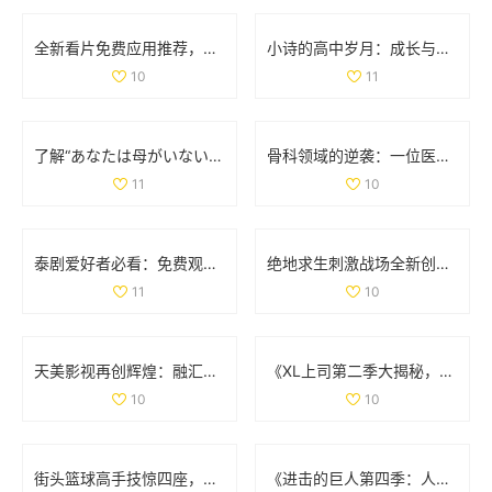
全新看片免费应用推荐，畅享海量高清影视资源
小诗的高中岁月：成长与梦想交织的日记分享
10
11
了解“あなたは母がいない”的深层含义与情感解析
骨科领域的逆袭：一位医生面对两位患者的挑战与思考
11
10
泰剧爱好者必看：免费观看热门经典电视剧推荐大全
绝地求生刺激战场全新创意工坊上线，体验极寒模式的独特挑战与乐趣
11
10
天美影视再创辉煌：融汇创新与经典的视听盛宴
《XL上司第二季大揭秘，角色发展与剧情变化分析》
10
10
街头篮球高手技惊四座，轻松撕扯对手防线让人叹服
《进击的巨人第四季：人类与巨人最终决战的史诗篇章》