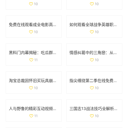
10
10
免费在线观看成全电影高清国语版，畅享精彩剧情和感人故事
如何观看全球战争英雄职业赛事的最新信息与平台推荐
10
10
黑料门内幕揭秘：吃瓜群众们的最新爆料大曝光
情感纠葛中的三角戀：从原配到新妾的心路历程
11
10
淘宝总裁因怀旧买玩具崩溃哭泣引发热议
指尖缠绕第二季在线免费观看，感受爱情与命运的交织
10
10
人与野鲁的精彩互动视频完整版分享与讨论
三国志13战法技巧全解析：全面掌握战法使用策略与方法
11
10