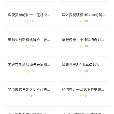
深夜孤单的护士：在灯火阑珊中守护生命的坚定身影
深入探秘硬糖1h1vpo的精彩世界与独特魅力
10
10
穿越火线新模式解析：救世主与生化终结者的精彩对抗
草野传奇：小神医的奇妙人生与风流韵事
10
10
老婆在刺激战场与玩家组队搭档，让我心酸不已
魔兽世界8.0版本暗影牧师PVP天赋全面解析与最佳选择指南
10
10
禁欲教官与她之间不可告人的秘密与欲望探寻
如何在九一网站下载安装NBA应用程序的详细步骤解析
11
11