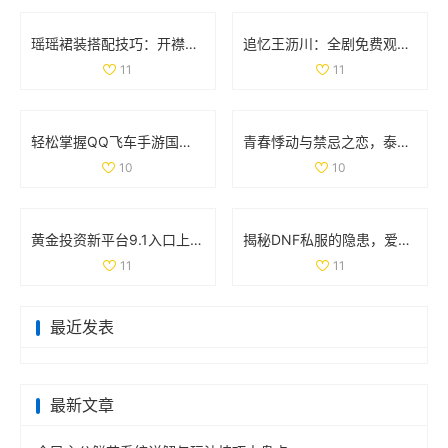
瑶瑶裙装搭配技巧：开襟开叉裙与鞋子的完美组合
追忆王沥川：全剧免费观看引发网友热议与情感共鸣
11
11
轻松掌握QQ飞车手游国服成绩查询技巧和方法
青春悸动与禁忌之恋，泰剧《上瘾》探索爱与欲的复杂关系
10
10
黄金投资新平台9.1入口上线，尽享财富机会与投资资讯
揭秘DNF私服的隐患，爱玩游戏的你该警惕哪些问题
11
11
最近发表
最新文章