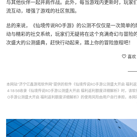
与其他伙伴一起并肩作战。此外，每当游戏内更新时，玩家
流互动，增强了游戏的社区氛围。
总的来说，《仙境传说RO手游》的公测不仅仅是一次简单的
动与精彩的社交系统，玩家们无疑将在这个充满奇幻与冒险
次盛大的公测盛典，赶快行动起来，踏上你的冒险旅程吧！
喜欢
本网站“
济宁亿鑫游戏软件网
”提供的软件
《仙境传说RO手游公测盛大开启 福利
4:18:56收录
《仙境传说RO手游公测盛大开启 福利返利额度详细解析》
时，该软
O手游公测盛大开启 福利返利额度详细解析》
的使用风险由用户自行承担，本网