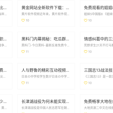
青岛与威海假期旅行对比全解析，哪个更值得去探索
黄金网站全新软件下载：快速获取最新投资资讯与市场动态
青岛与威海，两个坐落于美丽海岸线的海滨城市，各自拥有独特的魅力和丰富的旅游资源。对于假期旅行者来说，...
黄片软件视频近年来，黄片软件视频的需求逐渐上升，许多人通过这些平台获取娱乐内容。这类...
10
10
如何观看全球战争英雄职业赛事的最新信息与平台推荐
黑料门内幕揭秘：吃瓜群众们的最新爆料大曝光
在当今的电子竞技时代，全球战争英雄职业赛事吸引了无数玩家和观众的目光。随着技术的进步和网络的普及，观...
黑料门-今日黑料-最新反差免费今日的黑料门带来了令人震惊的反差消息，很多人对此感到意...
11
10
指尖缠绕第二季在线免费观看，感受爱情与命运的交织
人与野鲁的精彩互动视频完整版分享与讨论
指尖的缠绕第2季免费观看《指尖的缠绕》第2季再次带我们进入了充满情感与挑战的世界。在这一...
日本の中学校学生数が日本の中学校学生数は年々変動しており、少子化の影響を受けています。教...
11
10
黄蓉传奇再现：从聪慧少女到武林女侠的成长之路
长津湖战役为何未能实现全歼敌军的深度解析
黄色下载在互联网海量信息中，黄色下载成为了一个炙手可热的话题。许多用户为了寻找各种资源，...
长津湖战役是中国人民志愿军在朝鲜战争中的一场重要战役，然而，这场战役虽然在一定程度上取得了战略胜利，...