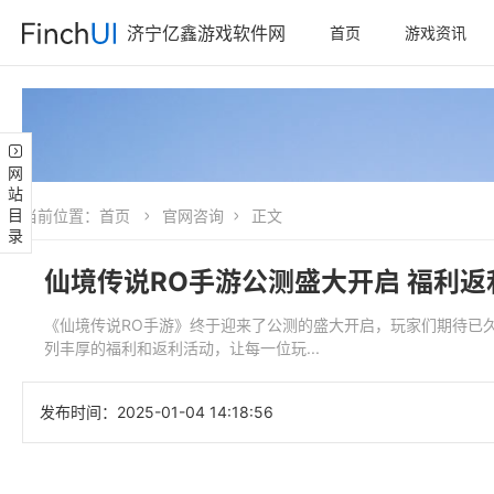
济宁亿鑫游戏软件网
首页
游戏资讯
网站目录
当前位置：
首页
官网咨询
正文
仙境传说RO手游公测盛大开启 福利
《仙境传说RO手游》终于迎来了公测的盛大开启，玩家们期待已
列丰厚的福利和返利活动，让每一位玩...
发布时间：
2025-01-04 14:18:56