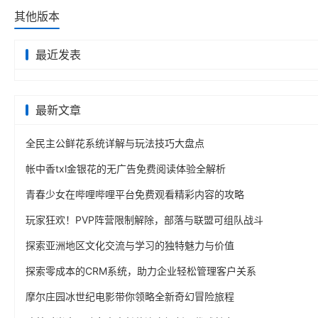
其他版本
最近发表
最新文章
全民主公鲜花系统详解与玩法技巧大盘点
帐中香txl金银花的无广告免费阅读体验全解析
青春少女在哔哩哔哩平台免费观看精彩内容的攻略
玩家狂欢！PVP阵营限制解除，部落与联盟可组队战斗
探索亚洲地区文化交流与学习的独特魅力与价值
探索零成本的CRM系统，助力企业轻松管理客户关系
摩尔庄园冰世纪电影带你领略全新奇幻冒险旅程