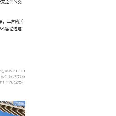
玩家之间的交
策，丰富的活
都不容错过这
”在2025-01-04 1
。软件
《仙境传说R
解析》
的安全性和