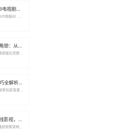
免费观看的姐姐8电视剧全集，畅享精彩剧情与人生故事
姐妹5中国版8 《姐妹5中国版8》是一部备受期待的电视剧，讲述了几位姐妹之间跌宕起伏的...
情感纠葛中的三角戀：从原配到新妾的心路历程
荒野求生21天不打马赛原版在荒野求生的挑战中，21天的时间是一个极限，也是一次生死考验。...
三国志13战法技巧全解析：全面掌握战法使用策略与方法
《三国志13》是一款深受玩家喜爱的策略类游戏，其中的战法系统不仅丰富多样，还为战斗带来了极大的变化和...
免费畅享大地在线影视，随时随地观看热门影片
大地资源二中文在线播放观看官网下载在大地资源二的平台上，用户可以方便地找到各种中文影视资...