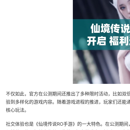
不仅如此，官方在公测期间还推出了多种限时活动，比如双
验到多样化的游戏内容。随着游戏进程的推进，玩家们还能
核心玩法。
社交体验也是《仙境传说RO手游》的一大特色。在公测期间