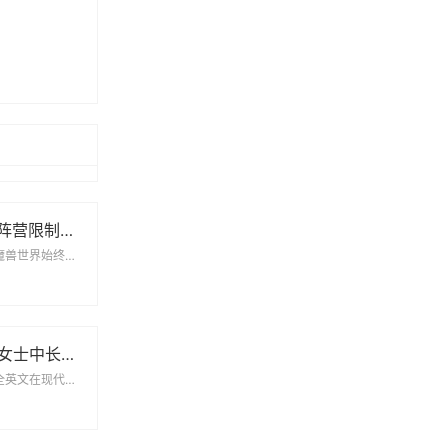
玩家狂欢！PVP阵营限制解除，部落与联盟可组队战斗
在全球玩家社区中，魔兽世界始终占据着重要的地位。其不断更新的内容和丰富多彩的游戏体验吸引了无数玩家。...
欧美时尚大码胖女士中长款连衣裙彰显优雅魅力
欧美私人情侣网名大全英文在现代社交网络中，情侣网名成为一种流行趋势，它们可以表达彼此的感...