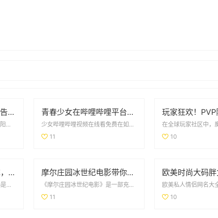
帐中香txl金银花的无广告免费阅读体验全解析
青春少女在哔哩哔哩平台免费观看精彩内容的攻略
真空下楼取快递被c嗯啊在一个阳光明媚的午后，家里的快递终于到了，然而我却决定以一种“真空...
少女哔哩哔哩视频在线看免费在如今这个数字化时代，网络视频平台蓬勃发展，少女哔哩哔哩作为一...
11
10
探索零成本的CRM系统，助力企业轻松管理客户关系
摩尔庄园冰世纪电影带你领略全新奇幻冒险旅程
成免费的crm16成免费的crm16是一个高效的客户管理工具，专为中小型企业设计，旨在帮...
《摩尔庄园冰世纪电影》是一部充满奇幻色彩的动画电影，它带领观众进入一个全新的冒险旅程。在这个冰雪覆盖...
11
10