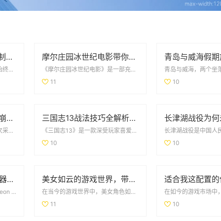
玩家狂欢！PVP阵营限制解除，部落与联盟可组队战斗
摩尔庄园冰世纪电影带你领略全新奇幻冒险旅程
在全球玩家社区中，魔兽世界始终占据着重要的地位。其不断更新的内容和丰富多彩的游戏体验吸引了无数玩家。...
《摩尔庄园冰世纪电影》是一部充满奇幻色彩的动画电影，它带领观众进入一个全新的冒险旅程。在这个冰雪覆盖...
11
10
淘宝总裁因怀旧买玩具崩溃哭泣引发热议
三国志13战法技巧全解析：全面掌握战法使用策略与方法
最近，一则关于淘宝总裁在一次采访中因怀旧情绪而崩溃哭泣的事件，引发了广泛的热议。这位总裁在谈及童年时...
《三国志13》是一款深受玩家喜爱的策略类游戏，其中的战法系统不仅丰富多样，还为战斗带来了极大的变化和...
10
10
深入探讨DNF私服服务器的安全隐患及技术挑战
美女如云的游戏世界，带你领略视觉盛宴的无限魅力
随着《地下城与勇士》（Dungeon & Fighter，简称DNF）的热度不断攀升，越来越多的玩家...
在当今的游戏世界中，美女角色如云而生，无疑为游戏增添了无穷的魅力和视觉享受。从古风仙侠到现代都市，每...
11
10