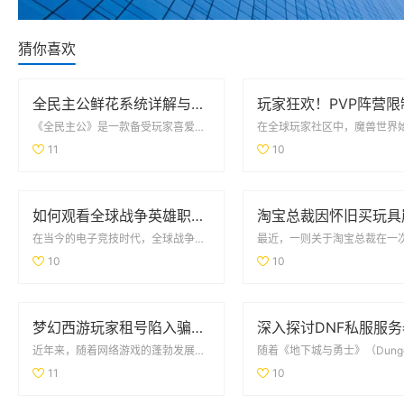
猜你喜欢
全民主公鲜花系统详解与玩法技巧大盘点
《全民主公》是一款备受玩家喜爱的策略类手游，其中鲜花系统作为游戏的一大特色，吸引了众多玩家的关注。鲜...
11
10
如何观看全球战争英雄职业赛事的最新信息与平台推荐
在当今的电子竞技时代，全球战争英雄职业赛事吸引了无数玩家和观众的目光。随着技术的进步和网络的普及，观...
10
10
梦幻西游玩家租号陷入骗局 CBG应优化租赁功能保障权益
近年来，随着网络游戏的蓬勃发展，《梦幻西游》作为一款经典的MMORPG，吸引了大量玩家。为了体验高等...
11
10