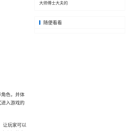
大师傅士大夫的
随便看看
养角色，并体
式进入游戏的
，让玩家可以