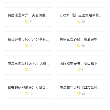
共度浪漫时光，夫妻俩晚间电影推荐，温馨不容错过
2023年热门三国策略单机手游推荐，塔防类游戏排行榜一览
11
10
每日必看 51cgfun分享有趣趣闻助你防走丢
探秘玄女心经：高清完整版免费在线观看与解读
11
10
重温三国经典热潮,十大精彩三国手游推荐大盘点！
面膜双重美肤：胸口和下部位养护揭秘动图展示
11
11
秘书的秘密诱惑：大胸女性间的亲密互动与相互渴望
重温童年经典《口袋妖怪强进化2.5》，再续佩奇冒险之旅！
10
10