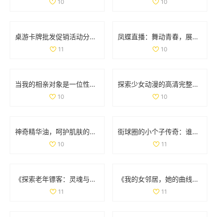
10
10
桌游卡牌批发促销活动分析及产地货源信息介绍
凤蝶直播：舞动青春，展现魅力人生的全新平台
11
10
当我的相亲对象是一位性格强硬的学生时，我该如何应对
探索少女动漫的高清完整版免费观看新选择
10
10
神奇精华油，呵护肌肤的润泽秘密与使用心得宝典
街球圈的小个子传奇：谁才是你心中的篮球顶峰人物
10
11
《探索老年镖客：灵魂与冒险交织的故事大揭秘》
《我的女邻居，她的曲线与故事交织的生活》
11
11