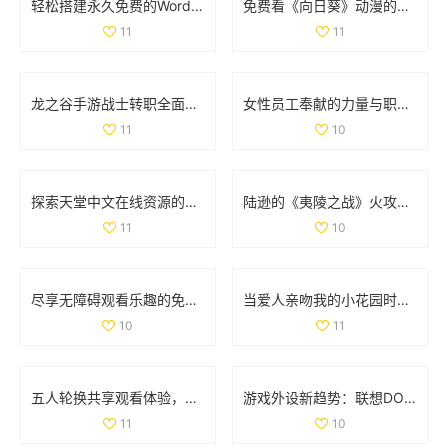
轻松搭建永久免费的WordPress网站全攻略与实用技巧
免费看《向日葵》动漫的最佳途径和资源分享
11
11
龙之谷手游战士转职全面解析与职业强度对比
女性员工奉献的力量与职场价值的平衡探讨
11
10
探索天堂中文在线资源的多样选择与使用指南
陆逊的《夷陵之战》火攻考察：胜利背后的真实因素分析
11
10
尽享无障碍观看乐趣的免费真人在线直播平台推荐
当爱人亲吻我的小花园时，他对我的爱意有多深厚呢
10
11
五人轮换共享观看体验，畅享精彩电视剧无需花费
游戏外设新趋势：联想DOU小助手深度解析与功能体验
11
10