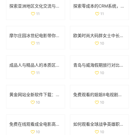
探索亚洲地区文化交流与学习的独特魅力与价值
探索零成本的CRM系统，助力企业轻松管理客户关系
11
11
摩尔庄园冰世纪电影带你领略全新奇幻冒险旅程
欧美时尚大码胖女士中长款连衣裙彰显优雅魅力
11
10
成品人与精品人的本质区别解析与对比分析
青岛与威海假期旅行对比全解析，哪个更值得去探索
11
10
黄金网站全新软件下载：快速获取最新投资资讯与市场动态
免费观看的姐姐8电视剧全集，畅享精彩剧情与人生故事
10
10
免费在线观看成全电影高清国语版，畅享精彩剧情和感人故事
如何观看全球战争英雄职业赛事的最新信息与平台推荐
10
10