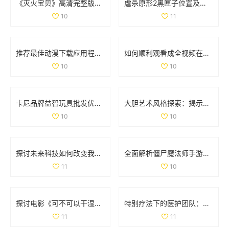
《灭火宝贝》高清完整版在线观影全攻略与资源分享
虐杀原形2黑匣子位置及坐标详细解析与分布图分享
10
11
推荐最佳动漫下载应用程序，尽享精彩动漫世界
如何顺利观看成全视频在线播放的详细教程与指南
10
10
卡尼品牌益智玩具批发优惠信息及产地供应解析
大胆艺术风格探索：揭示创意与表达的无限可能
10
10
探讨未来科技如何改变我们的生活方式与思维方式
全面解析僵尸魔法师手游与决胜时刻僵尸模式的攻略与技巧
11
10
探讨电影《可不可以干湿》的简单处理方法与分析
特别疗法下的医护团队：双重角色与责任分析
11
11