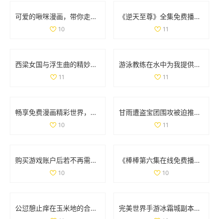
可爱的啾咪漫画，带你走进奇幻的二次元世界
《逆天至尊》全集免费播放，尽享精彩剧情和热血冒险之旅
10
11
西梁女国与浮生曲的精妙连接与创作过程探讨
游泳教练在水中为我提供专业指导的精彩瞬间
11
11
畅享免费漫画精彩世界，轻松进入漫漫漫画入口页面
甘雨遭盗宝团围攻被迫推离现场 引发网友热议
10
11
购买游戏账户后若不再需要，是否可以申请退款
《棒棒第六集在线免费播放方法分享与观看体验》
10
10
公愆憩止痒在玉米地的合法性解析与相关问题探讨
完美世界手游冰霜城副本高效通关技巧全面解析攻略