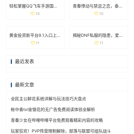
轻松掌握QQ飞车手游国服成绩查询技巧和方法
青春悸动与禁忌之恋，泰剧《上瘾》探索爱与欲的复杂关系
10
10
黄金投资新平台9.1入口上线，尽享财富机会与投资资讯
揭秘DNF私服的隐患，爱玩游戏的你该警惕哪些问题
11
11
最近发表
最新文章
全民主公鲜花系统详解与玩法技巧大盘点
帐中香txl金银花的无广告免费阅读体验全解析
青春少女在哔哩哔哩平台免费观看精彩内容的攻略
玩家狂欢！PVP阵营限制解除，部落与联盟可组队战斗