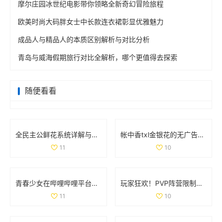
摩尔庄园冰世纪电影带你领略全新奇幻冒险旅程
欧美时尚大码胖女士中长款连衣裙彰显优雅魅力
成品人与精品人的本质区别解析与对比分析
青岛与威海假期旅行对比全解析，哪个更值得去探索
随便看看
全民主公鲜花系统详解与玩法技巧大盘点
帐中香txl金银花的无广告免费阅读体验全解析
11
10
青春少女在哔哩哔哩平台免费观看精彩内容的攻略
玩家狂欢！PVP阵营限制解除，部落与联盟可组队战斗
11
10