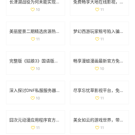
长津湖战役为何未能实现全歼敌军的深度解析
免费畅享大地在线影视，随时随地观看热门影片
10
11
美丽屋景二期精选房源热销中，抓住机会买房吧
梦幻西游玩家租号陷入骗局 CBG应优化租赁功能保障权益
11
11
完整版《姑娘3》国语版在线免费观看的最新资源分享
畅享漫蛙漫画最新官方免费版下载安装体验攻略
10
10
深入探讨DNF私服服务器的安全隐患及技术挑战
尽享忘忧草影视平台，免费畅看精彩动漫视频
10
11
囧次元动漫应用程序官方下载，畅享正版动漫资源的精彩体验
美女如云的游戏世界，带你领略视觉盛宴的无限魅力
11
11