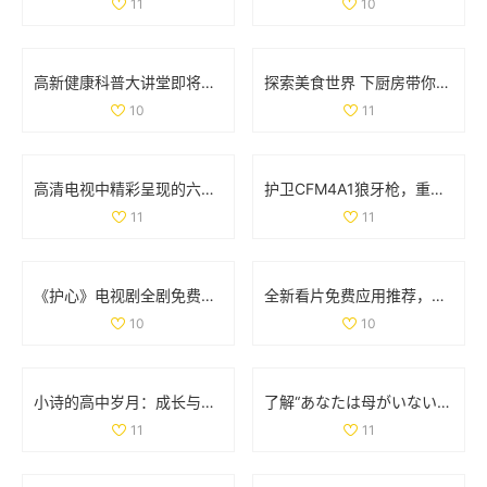
11
10
高新健康科普大讲堂即将开启，12月2日至6日精彩课程安排揭晓
探索美食世界 下厨房带你领略烹饪的乐趣与创意
10
11
高清电视中精彩呈现的六部热播妻子题材影视作品推荐
护卫CFM4A1狼牙枪，重踏红色警戒与传奇之旅
11
11
《护心》电视剧全剧免费播放链接和观看指南分享
全新看片免费应用推荐，畅享海量高清影视资源
10
10
小诗的高中岁月：成长与梦想交织的日记分享
了解“あなたは母がいない”的深层含义与情感解析
11
11