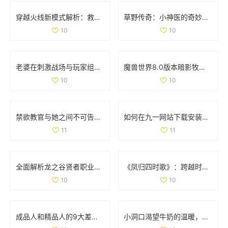
穿越火线新模式解析：救世主与生化终结者的精彩对抗
草野传奇：小神医的奇妙人生与风流韵事
10
10
老婆在刺激战场与玩家组队搭档，让我心酸不已
魔兽世界8.0版本暗影牧师PVP天赋全面解析与最佳选择指南
10
10
禁欲教官与她之间不可告人的秘密与欲望探寻
如何在九一网站下载安装NBA应用程序的详细步骤解析
11
11
全面解析龙之谷贤者职业加点与武器选择策略
《凤归四时歌》：跨越时空的爱情传奇与古风魅力
10
10
成品人和精品人的9大差异解析，揭示更深层次的发展哲学
小洞口渴望牛奶的温暖，满足它的小心愿