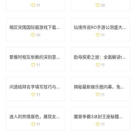
11
10
暗区突围国际服游戏下载指南：畅享极致战斗体验
仙境传说RO手游公测盛大开启 福利返利额度详细解析
10
11
聚餐时相互依赖的深刻意义与人际关系探讨
韵母探索之旅：全面解读t系列102章的音韵奥秘
11
11
问道结拜名字填写技巧与注意事项详解
揭秘最新娱乐圈内幕，免费获取吃瓜爆料精彩内容
11
11
迷人的热情唇色，展现女性独特韵味与魅力
魔兽争霸3冰封王座秘籍全解析，助你轻松通关游戏
11
11