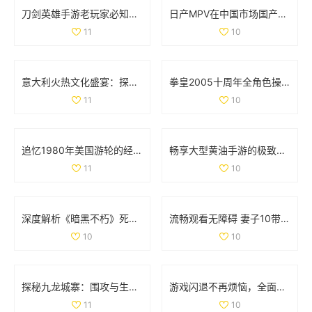
刀剑英雄手游老玩家必知的职业选择与入门技巧分享
日产MPV在中国市场国产化进程如何？探索背后原因与影响
11
10
意大利火热文化盛宴：探索美食、艺术与历史的独特魅力
拳皇2005十周年全角色操作技巧详解与摇杆指南
11
10
追忆1980年美国游轮的经典魅力与航海风情
畅享大型黄油手游的极致体验，探索IOS平台新世界
11
10
深度解析《暗黑不朽》死灵法师召唤流装备与技能全套攻略
流畅观看无障碍 妻子10带你畅享高清电视精彩内容
10
10
探秘九龙城寨：围攻与生存的传奇故事免费观看版
游戏闪退不再烦恼，全面解析处理技巧与方法
11
10