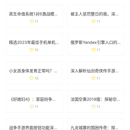
高生命值系统1对6激战模式全解析与玩法攻略
被主人惩罚整日的我，深刻反思自己的行为与成长
11
11
精选2023年最佳手机单机游戏APP推荐与排行榜分享
俄罗斯Yandex引擎入口的详细解析与使用指南
10
11
小女孩身体发育正常吗？肛门微开现象解析
深入解析仙剑奇侠传手游情缘系统的独特魅力与玩法
10
11
《好媳妇4》：家庭纷争与亲情考验交织的真实生活故事
法国空乘2019版：探秘空中服务背后的故事与挑战
11
11
战争手游界面按钮功能深入分析：揭开无尽战斗的神秘面纱
九龙城寨的围困传奇：探索历史中的生存之道