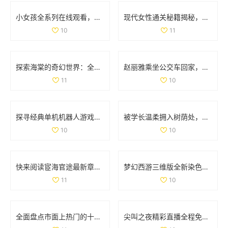
小女孩全系列在线观看，畅享高清精彩内容尽在掌握
现代女性通关秘籍揭秘，如何轻松完成文字找茬挑战
10
11
探索海棠的奇幻世界：全新游戏体验等你来揭晓
赵丽雅乘坐公交车回家，展现真实亲民的一面
11
10
探寻经典单机机器人游戏的魅力与 nostalgia 回忆之旅
被学长温柔拥入树荫处，心跳加速的感人瞬间
10
10
快来阅读宦海官途最新章节，畅享精彩故事新篇章
梦幻西游三维版全新染色系统上线，个性化角色打造新体验
11
10
全面盘点市面上热门的十款色情软件推荐与分析
尖叫之夜精彩直播全程免费看，与你共同感受音乐狂欢盛宴