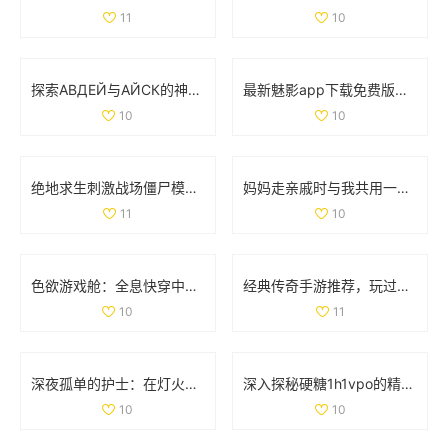
11
10
探索АВДЕЙ与АЙСК的神秘世界与文化魅力
最新魅影app下载免费版，带你体验极致影音乐趣
10
10
绝地求生刺激战场僵尸模式详细攻略与玩法解析
妈妈走亲戚时与我共用一间房子的利与弊探讨
11
10
色欲游戏舱：全息快穿中的情感交错与命运挑战之旅
经典传奇手游推荐，玩过这两款你绝对老道了！
10
11
深夜孤单的护士：在灯火阑珊中守护生命的坚定身影
深入探秘硬糖1h1vpo的精彩世界与独特魅力
10
10