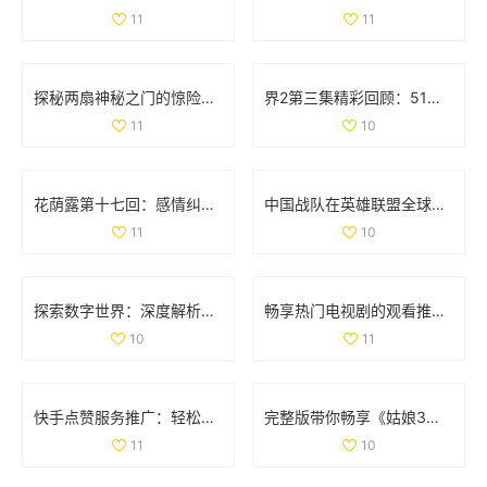
11
11
探秘两扇神秘之门的惊险视频体验与背后故事
界2第三集精彩回顾：51秒视频带你领略剧情高潮时刻
11
10
花荫露第十七回：感情纠葛与命运交错的奇妙旅程
中国战队在英雄联盟全球总决赛中的表现与名单分析
11
10
探索数字世界：深度解析35与дода的奇妙结合
畅享热门电视剧的观看推荐，77777免费观看尽在其中
10
11
快手点赞服务推广：轻松获取双重点赞的自助平台指南
完整版带你畅享《姑娘3》精彩剧情与国语配音全纪录
11
10