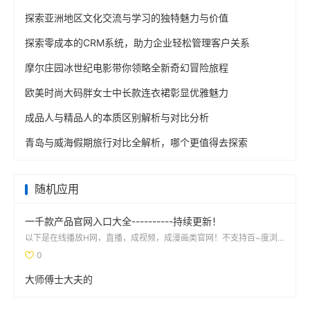
探索亚洲地区文化交流与学习的独特魅力与价值
探索零成本的CRM系统，助力企业轻松管理客户关系
摩尔庄园冰世纪电影带你领略全新奇幻冒险旅程
欧美时尚大码胖女士中长款连衣裙彰显优雅魅力
成品人与精品人的本质区别解析与对比分析
青岛与威海假期旅行对比全解析，哪个更值得去探索
随机应用
一千款产品官网入口大全----------持续更新！
以下是在线播放H网，直播，成视频，成漫画类官网！不支持百~度浏览器访问，用手机默认浏览器打开：免费看...
0
大师傅士大夫的