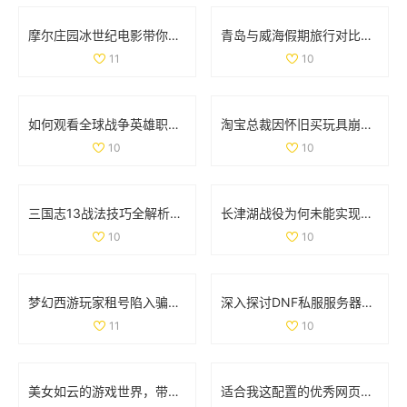
摩尔庄园冰世纪电影带你领略全新奇幻冒险旅程
青岛与威海假期旅行对比全解析，哪个更值得去探索
11
10
如何观看全球战争英雄职业赛事的最新信息与平台推荐
淘宝总裁因怀旧买玩具崩溃哭泣引发热议
10
10
三国志13战法技巧全解析：全面掌握战法使用策略与方法
长津湖战役为何未能实现全歼敌军的深度解析
10
10
梦幻西游玩家租号陷入骗局 CBG应优化租赁功能保障权益
深入探讨DNF私服服务器的安全隐患及技术挑战
11
10
美女如云的游戏世界，带你领略视觉盛宴的无限魅力
适合我这配置的优秀网页游戏和单机游戏推荐