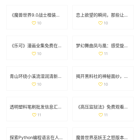
《魔兽世界9.0战士橙装全攻略：助你无敌于艾泽拉斯》
恋上欲望的瞬间，那些让人心跳加速的吻戏大盘点
10
10
《乐可》漫画全集免费在线阅读，畅享精彩剧情与精彩角色
梦幻舞曲凤与凰：感受旋律中的古典与现代交融
10
11
青山环绕小溪流湿润清新无泥恼人的田园景象
揭开黑料社的神秘面纱，探讨其背后的真相与影响
10
10
透明塑料笔刷批发信息汇总及价格优惠来源分析
《高压监狱法》免费观看，揭示法律与人性的深刻较量
11
11
探索Python编程语言在人与动物行为模拟中的应用与实践
魔兽世界巫妖王之怒版本最受欢迎职业全面分析与推荐