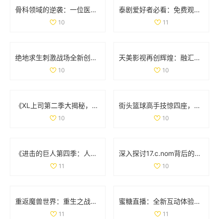
骨科领域的逆袭：一位医生面对两位患者的挑战与思考
泰剧爱好者必看：免费观看热门经典电视剧推荐大全
10
11
绝地求生刺激战场全新创意工坊上线，体验极寒模式的独特挑战与乐趣
天美影视再创辉煌：融汇创新与经典的视听盛宴
10
10
《XL上司第二季大揭秘，角色发展与剧情变化分析》
街头篮球高手技惊四座，轻松撕扯对手防线让人叹服
10
10
《进击的巨人第四季：人类与巨人最终决战的史诗篇章》
深入探讨17.c.nom背后的意义与应用实例
11
10
重返魔兽世界：重生之战斗的奇幻征程与挑战
蜜糖直播：全新互动体验引领直播行业风潮
11
11