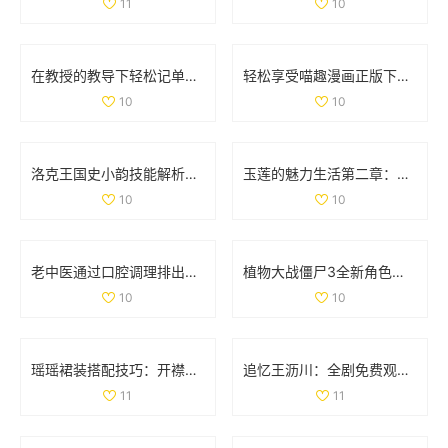
11
10
在教授的教导下轻松记单词的趣味电影推荐
轻松享受喵趣漫画正版下载，探索猫咪世界的乐趣
10
10
洛克王国史小韵技能解析与专属技能全面解读
玉莲的魅力生活第二章：探索爱情与激情的旅程
10
10
老中医通过口腔调理排出体内阴毒的方法揭秘
植物大战僵尸3全新角色揭秘 異次元之旅精彩不断
10
10
瑶瑶裙装搭配技巧：开襟开叉裙与鞋子的完美组合
追忆王沥川：全剧免费观看引发网友热议与情感共鸣
11
11