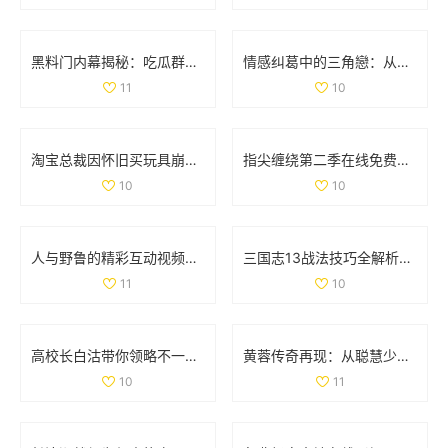
黑料门内幕揭秘：吃瓜群众们的最新爆料大曝光
情感纠葛中的三角戀：从原配到新妾的心路历程
11
10
淘宝总裁因怀旧买玩具崩溃哭泣引发热议
指尖缠绕第二季在线免费观看，感受爱情与命运的交织
10
10
人与野鲁的精彩互动视频完整版分享与讨论
三国志13战法技巧全解析：全面掌握战法使用策略与方法
11
10
高校长白沽带你领略不一样的校园人生与冒险之旅
黄蓉传奇再现：从聪慧少女到武林女侠的成长之路
10
11