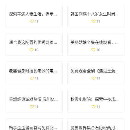
探索丰满人妻生活，揭示她们的独特魅力与精彩故事
韩国刚满十八岁女生时尚搭配宝典展现青春活力
11
11
适合我这配置的优秀网页游戏和单机游戏推荐
美丽姑娘全集在线观看，感受不一样的青春魅力与情感故事
10
10
老婆健身时接到老公的电话，让人意外的瞬间分享
免费观看全剧《遇见王沥川》，感受深情与共鸣的故事旅程
11
11
重燃经典游戏热情 我叫MT的冒险之旅再启航
秋霞电影院：探索午夜场次带来的独特观影体验
11
11
畅享歪歪漫画官网免费阅读的入口与使用指南
魔兽世界集合石历经两月努力 小探成功开启十门全功能