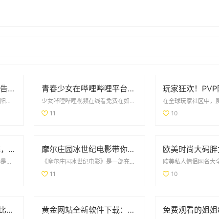
帐中香txl金银花的无广告免费阅读体验全解析
青春少女在哔哩哔哩平台免费观看精彩内容的攻略
真空下楼取快递被c嗯啊在一个阳光明媚的午后，家里的快递终于到了，然而我却决定以一种“真空...
少女哔哩哔哩视频在线看免费在如今这个数字化时代，网络视频平台蓬勃发展，少女哔哩哔哩作为一...
11
10
探索零成本的CRM系统，助力企业轻松管理客户关系
摩尔庄园冰世纪电影带你领略全新奇幻冒险旅程
成免费的crm16成免费的crm16是一个高效的客户管理工具，专为中小型企业设计，旨在帮...
《摩尔庄园冰世纪电影》是一部充满奇幻色彩的动画电影，它带领观众进入一个全新的冒险旅程。在这个冰雪覆盖...
11
10
青岛与威海假期旅行对比全解析，哪个更值得去探索
黄金网站全新软件下载：快速获取最新投资资讯与市场动态