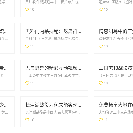
青岛与威海，两个坐落于美丽海岸线的海滨城市，各自拥有独特的魅力和丰富的旅游资源。对于假期旅行者来说，...
黄片软件视频近年来，黄片软件视频的需求逐渐上升，许多人通过这些平台获取娱乐内容。这类...
10
10
如何观看全球战争英雄职业赛事的最新信息与平台推荐
黑料门内幕揭秘：吃瓜群众们的最新爆料大曝光
在当今的电子竞技时代，全球战争英雄职业赛事吸引了无数玩家和观众的目光。随着技术的进步和网络的普及，观...
黑料门-今日黑料-最新反差免费今日的黑料门带来了令人震惊的反差消息，很多人对此感到意...
11
10
指尖缠绕第二季在线免费观看，感受爱情与命运的交织
人与野鲁的精彩互动视频完整版分享与讨论
指尖的缠绕第2季免费观看《指尖的缠绕》第2季再次带我们进入了充满情感与挑战的世界。在这一...
日本の中学校学生数が日本の中学校学生数は年々変動しており、少子化の影響を受けています。教...
11
10
黄蓉传奇再现：从聪慧少女到武林女侠的成长之路
长津湖战役为何未能实现全歼敌军的深度解析
黄色下载在互联网海量信息中，黄色下载成为了一个炙手可热的话题。许多用户为了寻找各种资源，...
长津湖战役是中国人民志愿军在朝鲜战争中的一场重要战役，然而，这场战役虽然在一定程度上取得了战略胜利，...
10
11