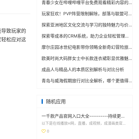
青春少女在哔哩哔哩平台免费观看精彩内容的攻略
玩家狂欢！PVP阵营限制解除，部落与联盟可组队战斗
探索亚洲地区文化交流与学习的独特魅力与价值
能导致玩家的
探索零成本的CRM系统，助力企业轻松管理客户关系
家轻松应对这
摩尔庄园冰世纪电影带你领略全新奇幻冒险旅程
欧美时尚大码胖女士中长款连衣裙彰显优雅魅力
成品人与精品人的本质区别解析与对比分析
青岛与威海假期旅行对比全解析，哪个更值得去探索
随机应用
一千款产品官网入口大全----------持续更新！
以下是在线播放H网，直播，成视频，成漫画类官网！不支持百~度浏览器访问，用手机默认浏览器打开：免费看...
0