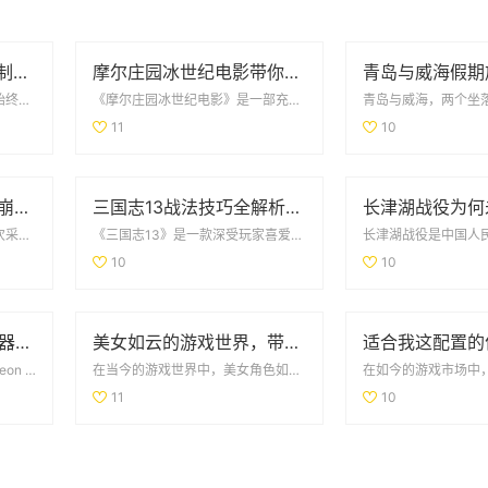
玩家狂欢！PVP阵营限制解除，部落与联盟可组队战斗
摩尔庄园冰世纪电影带你领略全新奇幻冒险旅程
在全球玩家社区中，魔兽世界始终占据着重要的地位。其不断更新的内容和丰富多彩的游戏体验吸引了无数玩家。...
《摩尔庄园冰世纪电影》是一部充满奇幻色彩的动画电影，它带领观众进入一个全新的冒险旅程。在这个冰雪覆盖...
11
10
淘宝总裁因怀旧买玩具崩溃哭泣引发热议
三国志13战法技巧全解析：全面掌握战法使用策略与方法
最近，一则关于淘宝总裁在一次采访中因怀旧情绪而崩溃哭泣的事件，引发了广泛的热议。这位总裁在谈及童年时...
《三国志13》是一款深受玩家喜爱的策略类游戏，其中的战法系统不仅丰富多样，还为战斗带来了极大的变化和...
10
10
深入探讨DNF私服服务器的安全隐患及技术挑战
美女如云的游戏世界，带你领略视觉盛宴的无限魅力
随着《地下城与勇士》（Dungeon & Fighter，简称DNF）的热度不断攀升，越来越多的玩家...
在当今的游戏世界中，美女角色如云而生，无疑为游戏增添了无穷的魅力和视觉享受。从古风仙侠到现代都市，每...
11
10