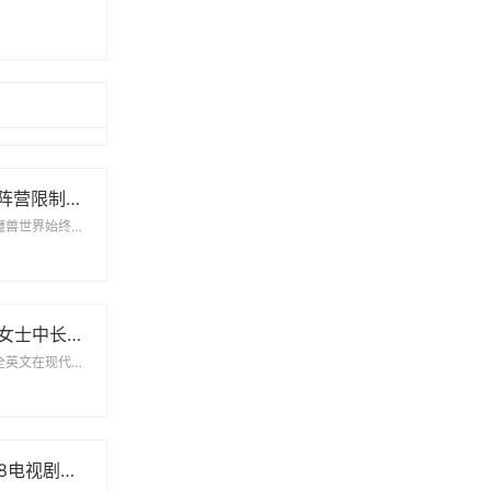
玩家狂欢！PVP阵营限制解除，部落与联盟可组队战斗
在全球玩家社区中，魔兽世界始终占据着重要的地位。其不断更新的内容和丰富多彩的游戏体验吸引了无数玩家。...
欧美时尚大码胖女士中长款连衣裙彰显优雅魅力
欧美私人情侣网名大全英文在现代社交网络中，情侣网名成为一种流行趋势，它们可以表达彼此的感...
免费观看的姐姐8电视剧全集，畅享精彩剧情与人生故事