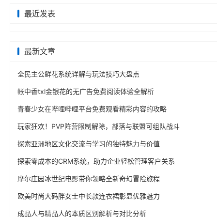
最近发表
最新文章
全民主公鲜花系统详解与玩法技巧大盘点
帐中香txl金银花的无广告免费阅读体验全解析
青春少女在哔哩哔哩平台免费观看精彩内容的攻略
玩家狂欢！PVP阵营限制解除，部落与联盟可组队战斗
探索亚洲地区文化交流与学习的独特魅力与价值
探索零成本的CRM系统，助力企业轻松管理客户关系
摩尔庄园冰世纪电影带你领略全新奇幻冒险旅程
欧美时尚大码胖女士中长款连衣裙彰显优雅魅力
成品人与精品人的本质区别解析与对比分析