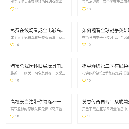
成品视频大全观视频的技巧有哪些观看成品视频时，有几个技巧可以帮助你更好地理解和吸收其中的...
11
10
免费在线观看成全电影高清国语版，畅享精彩剧情和感人故事
成全大全免费观看完整版高清下载对于喜欢观看影视剧的观众来说，成全大全免费观看完整版高清下...
10
10
淘宝总裁因怀旧买玩具崩溃哭泣引发热议
最近，一则关于淘宝总裁在一次采访中因怀旧情绪而崩溃哭泣的事件，引发了广泛的热议。这位总裁在谈及童年时...
10
10
高校长白沽带你领略不一样的校园人生与冒险之旅
高压监狱的原版法国免费《高压监狱》作为一部经典的法国电影，它通过紧凑的剧情和深刻的人物刻...
10
11