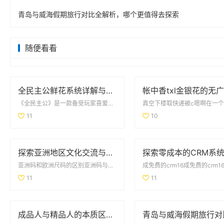
青岛与威海假期旅行对比全解析，哪个更值得去探索
随便看看
全民主公鲜花系统详解与玩法技巧大盘点
《全民主公》是一款备受玩家喜爱的策略类手游，其中鲜花系统作为游戏的一大特色，吸引了众多玩家的关注。鲜...
11
10
探索亚洲地区文化交流与学习的独特魅力与价值
亚洲码和欧洲尺码的区别亚洲码与欧洲尺码的主要区别在于尺寸标准的不同。亚洲码通常较小，以适...
11
11
成品人与精品人的本质区别解析与对比分析