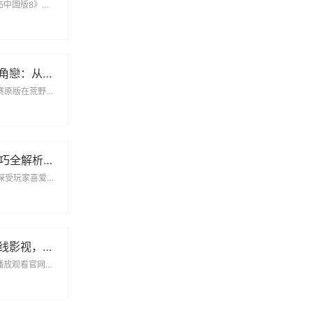
姐妹5中国版8 《姐妹5中国版8》是一部备受期待的电视剧，讲述了几位姐妹之间跌宕起伏的...
情感纠葛中的三角戀：从原配到新妾的心路历程
荒野求生21天不打马赛原版在荒野求生的挑战中，21天的时间是一个极限，也是一次生死考验。...
三国志13战法技巧全解析：全面掌握战法使用策略与方法
《三国志13》是一款深受玩家喜爱的策略类游戏，其中的战法系统不仅丰富多样，还为战斗带来了极大的变化和...
免费畅享大地在线影视，随时随地观看热门影片
大地资源二中文在线播放观看官网下载在大地资源二的平台上，用户可以方便地找到各种中文影视资...