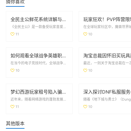
猜你喜欢
全民主公鲜花系统详解与玩法技巧大盘点
《全民主公》是一款备受玩家喜爱的策略类手游，其中鲜花系统作为游戏的一大特色，吸引了众多玩家的关注。鲜...
11
10
如何观看全球战争英雄职业赛事的最新信息与平台推荐
在当今的电子竞技时代，全球战争英雄职业赛事吸引了无数玩家和观众的目光。随着技术的进步和网络的普及，观...
10
10
梦幻西游玩家租号陷入骗局 CBG应优化租赁功能保障权益
近年来，随着网络游戏的蓬勃发展，《梦幻西游》作为一款经典的MMORPG，吸引了大量玩家。为了体验高等...
11
10
其他版本