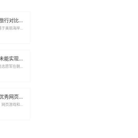
青岛与威海假期旅行对比全解析，哪个更值得去探索
青岛与威海，两个坐落于美丽海岸线的海滨城市，各自拥有独特的魅力和丰富的旅游资源。对于假期旅行者来说，...
长津湖战役为何未能实现全歼敌军的深度解析
长津湖战役是中国人民志愿军在朝鲜战争中的一场重要战役，然而，这场战役虽然在一定程度上取得了战略胜利，...
适合我这配置的优秀网页游戏和单机游戏推荐
在如今的游戏市场中，网页游戏和单机游戏因其便捷性和丰富性而受到越来越多玩家的青睐。对于配置较低的电脑...