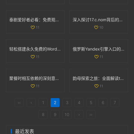
泰剧爱好者必看：免费观看热门经典电视剧推荐大全
深入探讨17.c.nom背后的意义与应用实例
11
10
轻松搭建永久免费的WordPress网站全攻略与实用技巧
俄罗斯Yandex引擎入口的详细解析与使用指南
11
11
聚餐时相互依赖的深刻意义与人际关系探讨
韵母探索之旅：全面解读t系列102章的音韵奥秘
11
11
‹‹
‹
1
2
3
4
5
6
7
8
9
10
›
››
最近发表